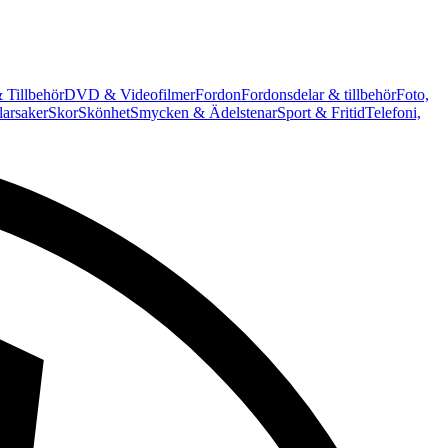
 Tillbehör
DVD & Videofilmer
Fordon
Fordonsdelar & tillbehör
Foto,
arsaker
Skor
Skönhet
Smycken & Ädelstenar
Sport & Fritid
Telefoni,