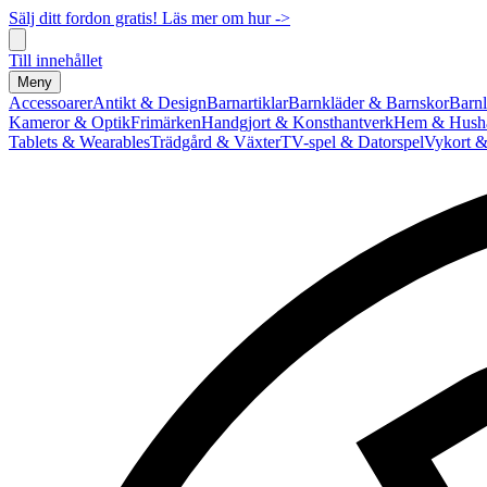
Sälj ditt fordon gratis! Läs mer om hur ->
Till innehållet
Meny
Accessoarer
Antikt & Design
Barnartiklar
Barnkläder & Barnskor
Barnl
Kameror & Optik
Frimärken
Handgjort & Konsthantverk
Hem & Hushå
Tablets & Wearables
Trädgård & Växter
TV-spel & Datorspel
Vykort &