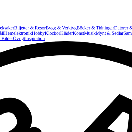
eksaker
Biljetter & Resor
Bygg & Verktyg
Böcker & Tidningar
Datorer &
ll
Hemelektronik
Hobby
Klockor
Kläder
Konst
Musik
Mynt & Sedlar
Saml
 Bilder
Övrigt
Inspiration