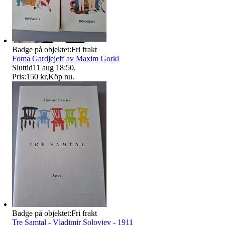
Badge på objektet:
Fri frakt
Foma Gardjejeff av Maxim Gorki
Sluttid
11 aug 18:50
.
Pris:
150 kr
,
Köp nu
.
Badge på objektet:
Fri frakt
Tre Samtal - Vladimir Solovjev - 1911