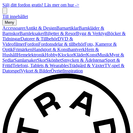
Sälj ditt fordon gratis! Läs mer om hur ->
Till innehållet
Meny
Accessoarer
Antikt & Design
Barnartiklar
Barnkläder &
Barnskor
Barnleksaker
Biljetter & Resor
Bygg & Verktyg
Böcker &
Tidningar
Datorer & Tillbehör
DVD &
Videofilmer
Fordon
Fordonsdelar & tillbehör
Foto, Kameror &
Optik
Frimärken
Handgjort & Konsthantverk
Hem &
Hushåll
Hemelektronik
Hobby
Klockor
Kläder
Konst
Musik
Mynt &
Sedlar
Samlarsaker
Skor
Skönhet
Smycken & Ädelstenar
Sport &
Fritid
Telefoni, Tablets & Wearables
Trädgård & Växter
TV-spel &
Datorspel
Vykort & Bilder
Övrigt
Inspiration