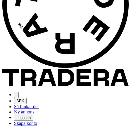
SEK
Så funkar det
Ny annons
Logga in
Skapa konto