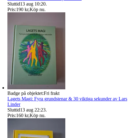
Sluttid
13 aug 10:20
.
Pris:
190 kr
,
Köp nu
.
Badge på objektet:
Fri frakt
Lagets Magi: Fyra grundstenar & 30 viktiga sekunder av Lars
Linder
Sluttid
13 aug 22:23
.
Pris:
160 kr
,
Köp nu
.