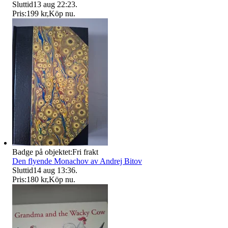
Sluttid
13 aug 22:23
.
Pris:
199 kr
,
Köp nu
.
Badge på objektet:
Fri frakt
Den flyende Monachov av Andrej Bitov
Sluttid
14 aug 13:36
.
Pris:
180 kr
,
Köp nu
.