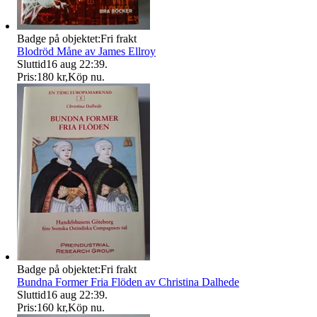
Badge på objektet:
Fri frakt
Blodröd Måne av James Ellroy
Sluttid
16 aug 22:39
.
Pris:
180 kr
,
Köp nu
.
Badge på objektet:
Fri frakt
Bundna Former Fria Flöden av Christina Dalhede
Sluttid
16 aug 22:39
.
Pris:
160 kr
,
Köp nu
.