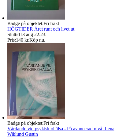
Badge på objektet:
Fri frakt
HÖGTIDER Året runt och livet ut
Sluttid
13 aug 22:23
.
Pris:
140 kr
,
Köp nu
.
Badge på objektet:
Fri frakt
Vårdande vid psykisk ohälsa - På avancerad nivå, Lena
Wiklund Gustin