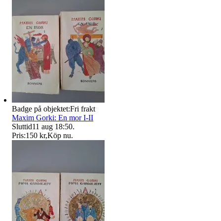
Badge på objektet:
Fri frakt
Maxim Gorki: En mor I-II
Sluttid
11 aug 18:50
.
Pris:
150 kr
,
Köp nu
.