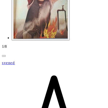
1
/
8
svened