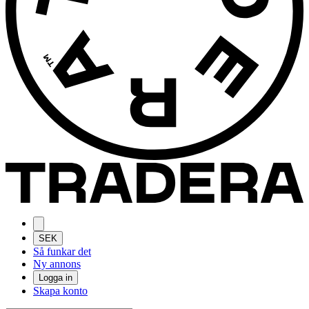
SEK
Så funkar det
Ny annons
Logga in
Skapa konto