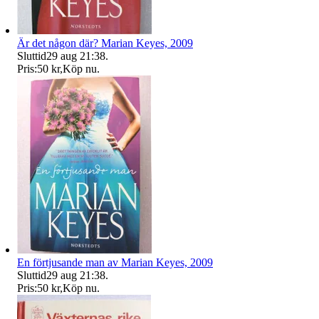
Är det någon där? Marian Keyes, 2009
Sluttid
29 aug 21:38
.
Pris:
50 kr
,
Köp nu
.
En förtjusande man av Marian Keyes, 2009
Sluttid
29 aug 21:38
.
Pris:
50 kr
,
Köp nu
.