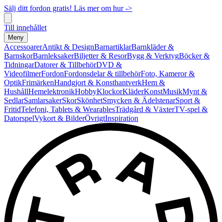
Sälj ditt fordon gratis! Läs mer om hur ->
Till innehållet
Meny
Accessoarer
Antikt & Design
Barnartiklar
Barnkläder &
Barnskor
Barnleksaker
Biljetter & Resor
Bygg & Verktyg
Böcker &
Tidningar
Datorer & Tillbehör
DVD &
Videofilmer
Fordon
Fordonsdelar & tillbehör
Foto, Kameror &
Optik
Frimärken
Handgjort & Konsthantverk
Hem &
Hushåll
Hemelektronik
Hobby
Klockor
Kläder
Konst
Musik
Mynt &
Sedlar
Samlarsaker
Skor
Skönhet
Smycken & Ädelstenar
Sport &
Fritid
Telefoni, Tablets & Wearables
Trädgård & Växter
TV-spel &
Datorspel
Vykort & Bilder
Övrigt
Inspiration