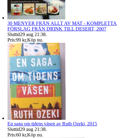
30 MENYER FRÅN ALLT AV MAT - KOMPLETTA
FÖRSLAG FRÅN DRINK TILL DESERT, 2007
Sluttid
29 aug 21:38
.
Pris:
99 kr
,
Köp nu
.
En saga om tidens väsen av Ruth Ozeki, 2015
Sluttid
29 aug 21:38
.
Pris:
60 kr
,
Köp nu
.