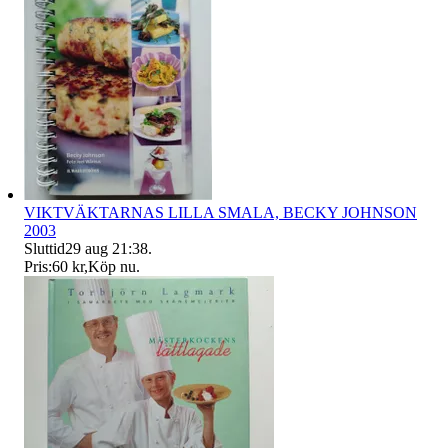
VIKTVÄKTARNAS LILLA SMALA, BECKY JOHNSON
2003
Sluttid
29 aug 21:38
.
Pris:
60 kr
,
Köp nu
.