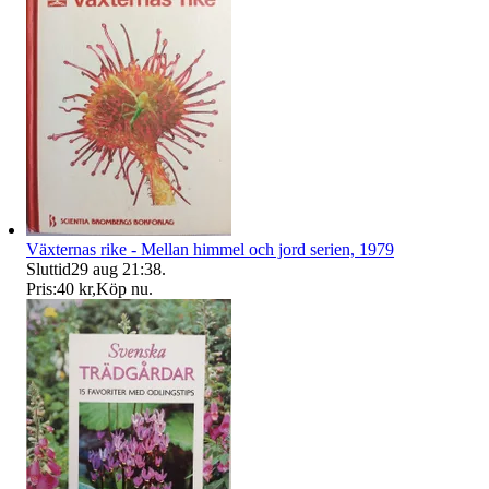
Växternas rike - Mellan himmel och jord serien, 1979
Sluttid
29 aug 21:38
.
Pris:
40 kr
,
Köp nu
.