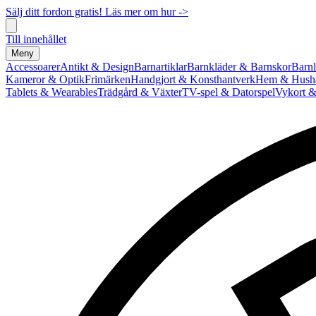
Sälj ditt fordon gratis! Läs mer om hur ->
Till innehållet
Meny
Accessoarer
Antikt & Design
Barnartiklar
Barnkläder & Barnskor
Barnl
Kameror & Optik
Frimärken
Handgjort & Konsthantverk
Hem & Hushå
Tablets & Wearables
Trädgård & Växter
TV-spel & Datorspel
Vykort &