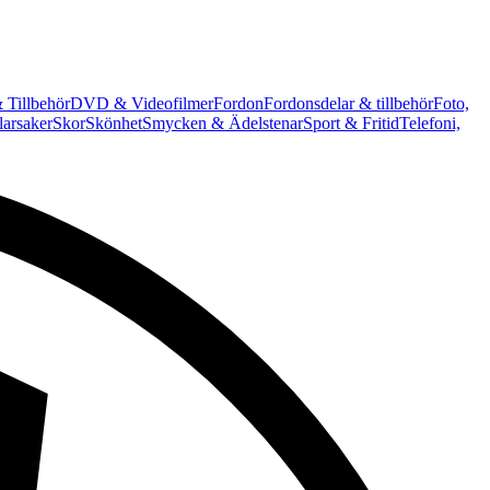
 Tillbehör
DVD & Videofilmer
Fordon
Fordonsdelar & tillbehör
Foto,
arsaker
Skor
Skönhet
Smycken & Ädelstenar
Sport & Fritid
Telefoni,