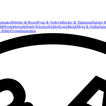
eksaker
Biljetter & Resor
Bygg & Verktyg
Böcker & Tidningar
Datorer &
ll
Hemelektronik
Hobby
Klockor
Kläder
Konst
Musik
Mynt & Sedlar
Saml
 Bilder
Övrigt
Inspiration