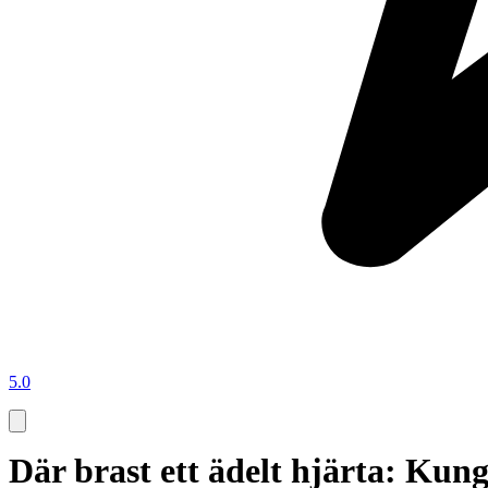
5.0
Där brast ett ädelt hjärta: Kun