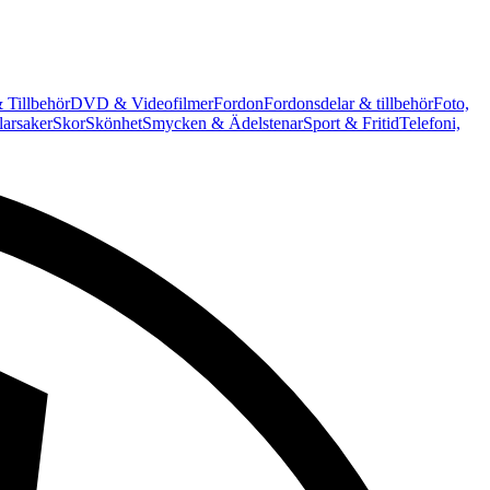
 Tillbehör
DVD & Videofilmer
Fordon
Fordonsdelar & tillbehör
Foto,
arsaker
Skor
Skönhet
Smycken & Ädelstenar
Sport & Fritid
Telefoni,