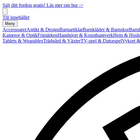
Sälj ditt fordon gratis! Läs mer om hur ->
Till innehållet
Meny
Accessoarer
Antikt & Design
Barnartiklar
Barnkläder & Barnskor
Barnl
Kameror & Optik
Frimärken
Handgjort & Konsthantverk
Hem & Hushå
Tablets & Wearables
Trädgård & Växter
TV-spel & Datorspel
Vykort &