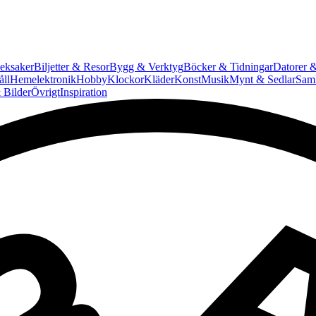
eksaker
Biljetter & Resor
Bygg & Verktyg
Böcker & Tidningar
Datorer &
ll
Hemelektronik
Hobby
Klockor
Kläder
Konst
Musik
Mynt & Sedlar
Saml
 Bilder
Övrigt
Inspiration