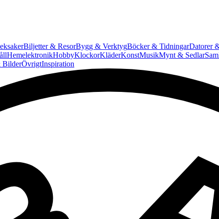
eksaker
Biljetter & Resor
Bygg & Verktyg
Böcker & Tidningar
Datorer &
ll
Hemelektronik
Hobby
Klockor
Kläder
Konst
Musik
Mynt & Sedlar
Saml
 Bilder
Övrigt
Inspiration