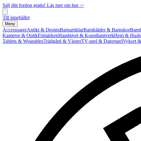
Sälj ditt fordon gratis! Läs mer om hur ->
Till innehållet
Meny
Accessoarer
Antikt & Design
Barnartiklar
Barnkläder & Barnskor
Barnl
Kameror & Optik
Frimärken
Handgjort & Konsthantverk
Hem & Hushå
Tablets & Wearables
Trädgård & Växter
TV-spel & Datorspel
Vykort &