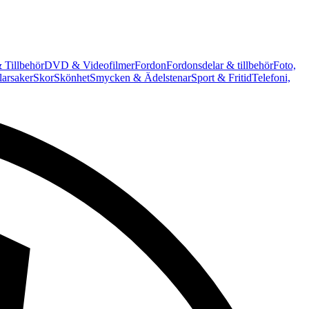
 Tillbehör
DVD & Videofilmer
Fordon
Fordonsdelar & tillbehör
Foto,
arsaker
Skor
Skönhet
Smycken & Ädelstenar
Sport & Fritid
Telefoni,