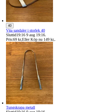
40
Vita sandaler i storlek 40
Sluttid
19:16
9 aug 19:16
.
Pris:
69 kr
,
Eller Köp nu
149 kr
,
.
Tungskrapa metall
Sluttid
19:16
9 aug 19:16
.