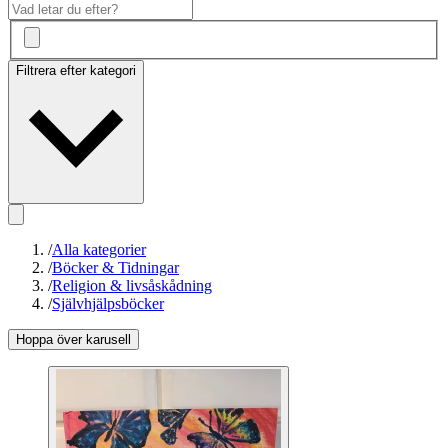
Filtrera efter kategori
/
Alla kategorier
/
Böcker & Tidningar
/
Religion & livsåskådning
/
Självhjälpsböcker
Hoppa över karusell