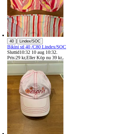
|
40
Lindex/SOC
Bikini stl 40 /C80 Lindex/SOC
Sluttid
10:32
10 aug 10:32
.
Pris:
29 kr
,
Eller Köp nu
39 kr
,
.