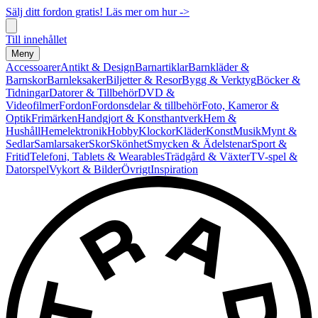
Sälj ditt fordon gratis! Läs mer om hur ->
Till innehållet
Meny
Accessoarer
Antikt & Design
Barnartiklar
Barnkläder &
Barnskor
Barnleksaker
Biljetter & Resor
Bygg & Verktyg
Böcker &
Tidningar
Datorer & Tillbehör
DVD &
Videofilmer
Fordon
Fordonsdelar & tillbehör
Foto, Kameror &
Optik
Frimärken
Handgjort & Konsthantverk
Hem &
Hushåll
Hemelektronik
Hobby
Klockor
Kläder
Konst
Musik
Mynt &
Sedlar
Samlarsaker
Skor
Skönhet
Smycken & Ädelstenar
Sport &
Fritid
Telefoni, Tablets & Wearables
Trädgård & Växter
TV-spel &
Datorspel
Vykort & Bilder
Övrigt
Inspiration