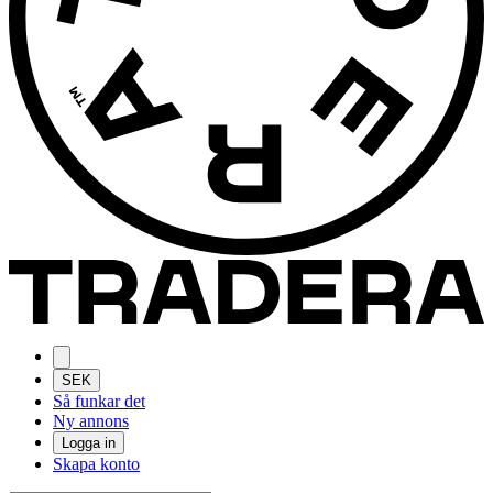
SEK
Så funkar det
Ny annons
Logga in
Skapa konto