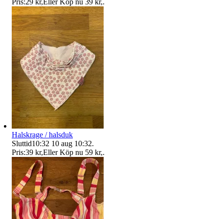
Pris:
29 kr
,
Eller Köp nu
39 kr
,
.
Halskrage / halsduk
Sluttid
10:32
10 aug 10:32
.
Pris:
39 kr
,
Eller Köp nu
59 kr
,
.