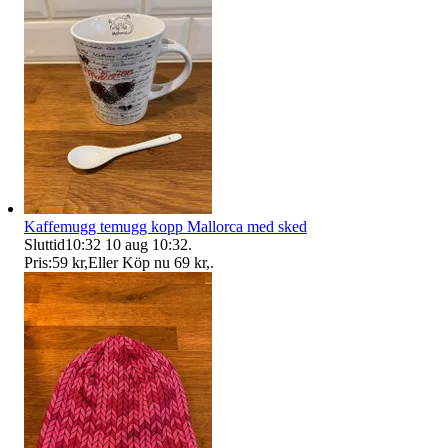
Kaffemugg temugg kopp Mallorca med sked
Sluttid
10:32
10 aug 10:32
.
Pris:
59 kr
,
Eller Köp nu
69 kr
,
.