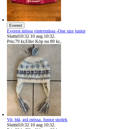
Everest
Everest mössa vintermässa -One size junior
Sluttid
10:32
10 aug 10:32
.
Pris:
79 kr
,
Eller Köp nu
89 kr
,
.
Vit, blå, grå mössa. Junior storlek
Sluttid
10:32
10 aug 10:32
.