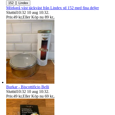
|
152
Lindex
Mörkgrå väst täckväst från Lindex stl 152 med fina deljer
Sluttid
10:32
10 aug 10:32
.
Pris:
49 kr
,
Eller Köp nu
89 kr
,
.
Burkar - Biscottificio Belli
Sluttid
10:32
10 aug 10:32
.
Pris:
49 kr
,
Eller Köp nu
69 kr
,
.