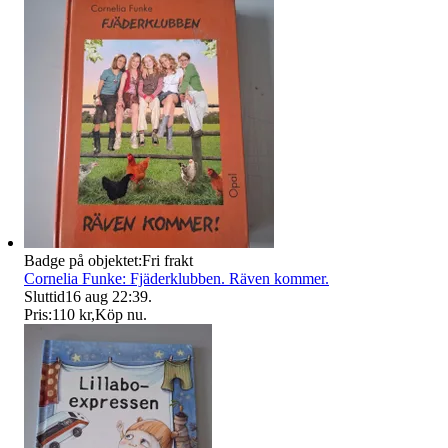
Badge på objektet:
Fri frakt
Cornelia Funke: Fjäderklubben. Räven kommer.
Sluttid
16 aug 22:39
.
Pris:
110 kr
,
Köp nu
.