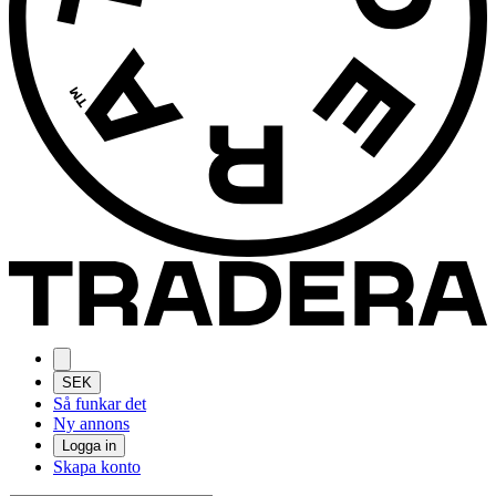
SEK
Så funkar det
Ny annons
Logga in
Skapa konto