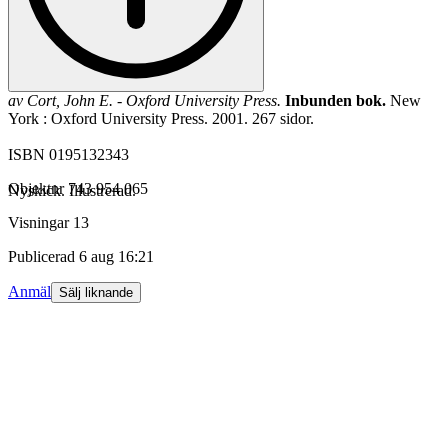
av
Cort, John E. - Oxford University Press.
Inbunden bok.
New
York : Oxford University Press. 2001. 267 sidor.
ISBN 0195132343
Objektnr
743 954 065
Nyskick. Illustrerad.
Visningar
13
Publicerad
6 aug 16:21
Anmäl
Sälj liknande