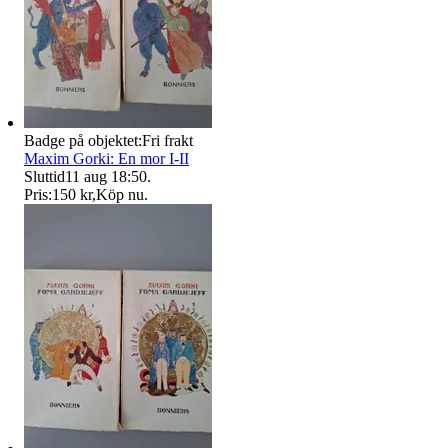
Badge på objektet:
Fri frakt
Maxim Gorki: En mor I-II
Sluttid
11 aug 18:50
.
Pris:
150 kr
,
Köp nu
.