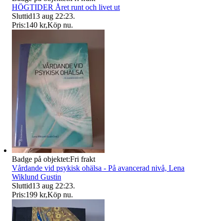
HÖGTIDER Året runt och livet ut
Sluttid
13 aug 22:23
.
Pris:
140 kr
,
Köp nu
.
Badge på objektet:
Fri frakt
Vårdande vid psykisk ohälsa - På avancerad nivå, Lena
Wiklund Gustin
Sluttid
13 aug 22:23
.
Pris:
199 kr
,
Köp nu
.