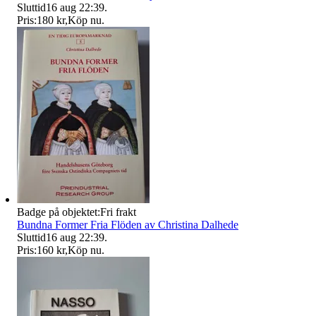
Sluttid
16 aug 22:39
.
Pris:
180 kr
,
Köp nu
.
Badge på objektet:
Fri frakt
Bundna Former Fria Flöden av Christina Dalhede
Sluttid
16 aug 22:39
.
Pris:
160 kr
,
Köp nu
.