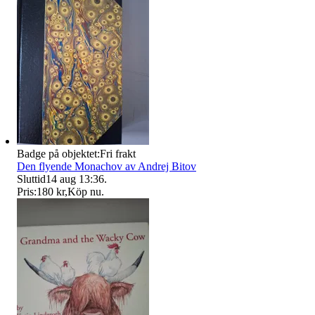
Badge på objektet:
Fri frakt
Den flyende Monachov av Andrej Bitov
Sluttid
14 aug 13:36
.
Pris:
180 kr
,
Köp nu
.