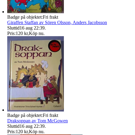
Badge på objektet:
Fri frakt
Giraffen Staffan av Sören Olsson, Anders Jacobsson
Sluttid
16 aug 22:39
.
Pris:
120 kr
,
Köp nu
.
Badge på objektet:
Fri frakt
Draksoppan av Tom McGowen
Sluttid
16 aug 22:39
.
Pris:
120 kr
,
Köp nu
.