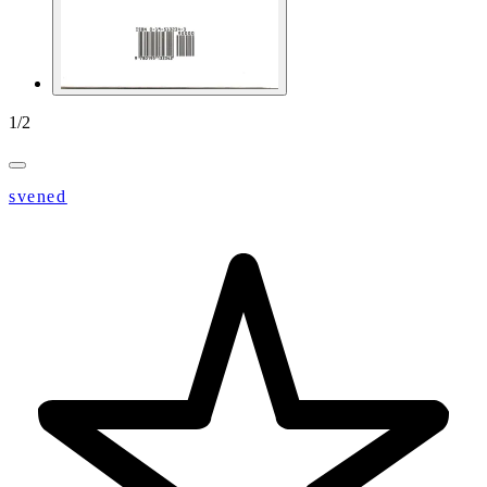
1
/
2
svened