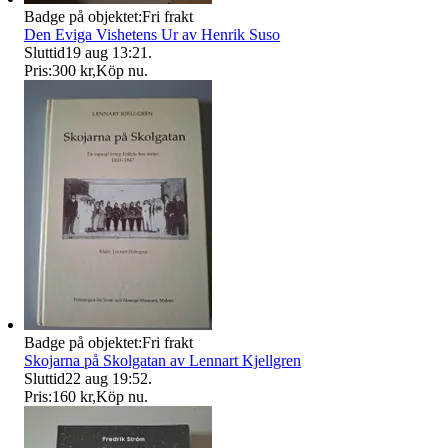
Badge på objektet:
Fri frakt
Den Eviga Vishetens Ur av Henrik Suso
Sluttid
19 aug 13:21
.
Pris:
300 kr
,
Köp nu
.
Badge på objektet:
Fri frakt
Skojarna på Skolgatan av Lennart Kjellgren
Sluttid
22 aug 19:52
.
Pris:
160 kr
,
Köp nu
.