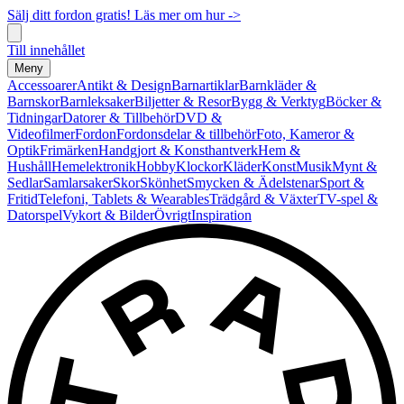
Sälj ditt fordon gratis! Läs mer om hur ->
Till innehållet
Meny
Accessoarer
Antikt & Design
Barnartiklar
Barnkläder &
Barnskor
Barnleksaker
Biljetter & Resor
Bygg & Verktyg
Böcker &
Tidningar
Datorer & Tillbehör
DVD &
Videofilmer
Fordon
Fordonsdelar & tillbehör
Foto, Kameror &
Optik
Frimärken
Handgjort & Konsthantverk
Hem &
Hushåll
Hemelektronik
Hobby
Klockor
Kläder
Konst
Musik
Mynt &
Sedlar
Samlarsaker
Skor
Skönhet
Smycken & Ädelstenar
Sport &
Fritid
Telefoni, Tablets & Wearables
Trädgård & Växter
TV-spel &
Datorspel
Vykort & Bilder
Övrigt
Inspiration