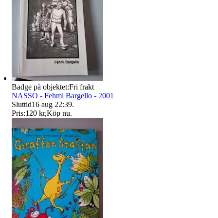
Badge på objektet:
Fri frakt
NASSO - Fehmi Bargello - 2001
Sluttid
16 aug 22:39
.
Pris:
120 kr
,
Köp nu
.