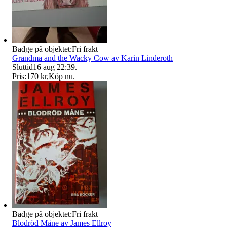
Badge på objektet:
Fri frakt
Grandma and the Wacky Cow av Karin Linderoth
Sluttid
16 aug 22:39
.
Pris:
170 kr
,
Köp nu
.
Badge på objektet:
Fri frakt
Blodröd Måne av James Ellroy