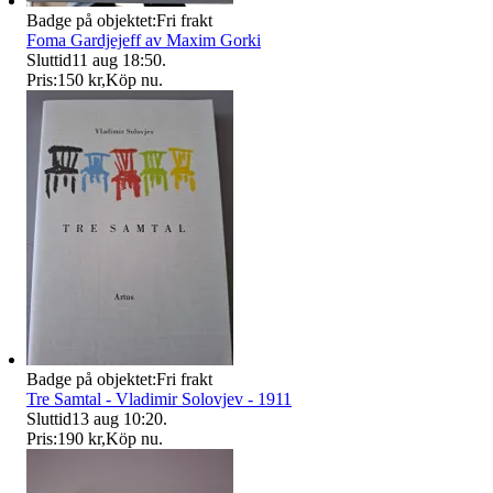
Badge på objektet:
Fri frakt
Foma Gardjejeff av Maxim Gorki
Sluttid
11 aug 18:50
.
Pris:
150 kr
,
Köp nu
.
Badge på objektet:
Fri frakt
Tre Samtal - Vladimir Solovjev - 1911
Sluttid
13 aug 10:20
.
Pris:
190 kr
,
Köp nu
.