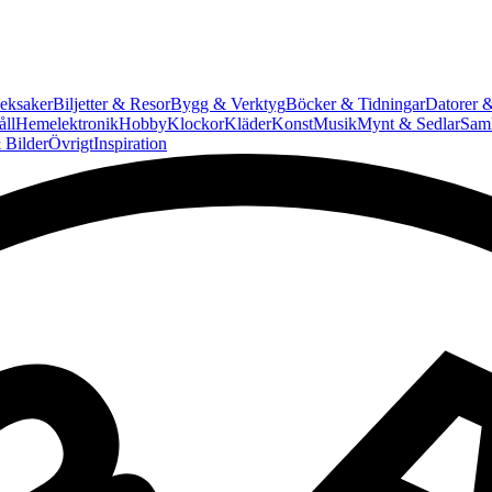
eksaker
Biljetter & Resor
Bygg & Verktyg
Böcker & Tidningar
Datorer &
ll
Hemelektronik
Hobby
Klockor
Kläder
Konst
Musik
Mynt & Sedlar
Saml
 Bilder
Övrigt
Inspiration