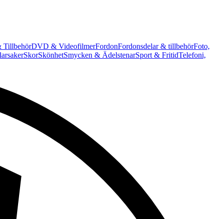
 Tillbehör
DVD & Videofilmer
Fordon
Fordonsdelar & tillbehör
Foto,
arsaker
Skor
Skönhet
Smycken & Ädelstenar
Sport & Fritid
Telefoni,