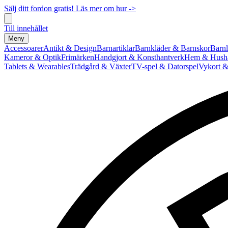
Sälj ditt fordon gratis! Läs mer om hur ->
Till innehållet
Meny
Accessoarer
Antikt & Design
Barnartiklar
Barnkläder & Barnskor
Barnl
Kameror & Optik
Frimärken
Handgjort & Konsthantverk
Hem & Hushå
Tablets & Wearables
Trädgård & Växter
TV-spel & Datorspel
Vykort &