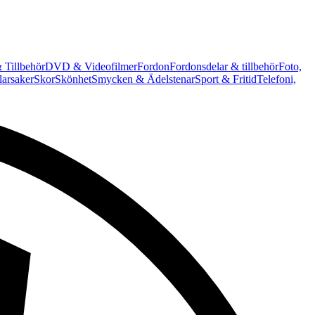
 Tillbehör
DVD & Videofilmer
Fordon
Fordonsdelar & tillbehör
Foto,
arsaker
Skor
Skönhet
Smycken & Ädelstenar
Sport & Fritid
Telefoni,