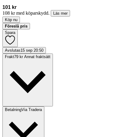
101 kr
108 kr med köparskydd.
Läs mer
Köp nu
Föreslå pris
Spara
Avslutas
15 sep 20:50
Frakt
79 kr Annat fraktsätt
Betalning
Via Tradera