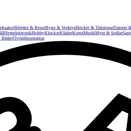
eksaker
Biljetter & Resor
Bygg & Verktyg
Böcker & Tidningar
Datorer &
ll
Hemelektronik
Hobby
Klockor
Kläder
Konst
Musik
Mynt & Sedlar
Saml
 Bilder
Övrigt
Inspiration