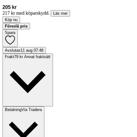
205 kr
217 kr med köparskydd.
Läs mer
Köp nu
Föreslå pris
Spara
Avslutas
11 aug 07:48
Frakt
79 kr Annat fraktsätt
Betalning
Via Tradera