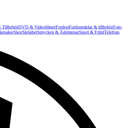
 Tillbehör
DVD & Videofilmer
Fordon
Fordonsdelar & tillbehör
Foto,
arsaker
Skor
Skönhet
Smycken & Ädelstenar
Sport & Fritid
Telefoni,