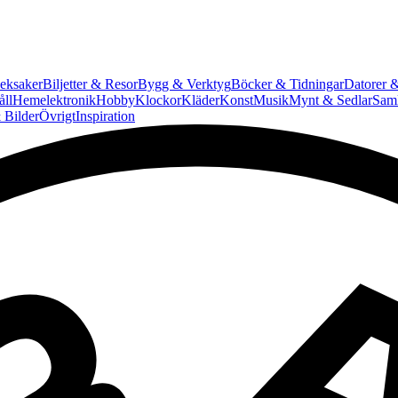
eksaker
Biljetter & Resor
Bygg & Verktyg
Böcker & Tidningar
Datorer &
ll
Hemelektronik
Hobby
Klockor
Kläder
Konst
Musik
Mynt & Sedlar
Saml
 Bilder
Övrigt
Inspiration