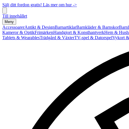
Sälj ditt fordon gratis! Läs mer om hur ->
Till innehållet
Meny
Accessoarer
Antikt & Design
Barnartiklar
Barnkläder & Barnskor
Barnl
Kameror & Optik
Frimärken
Handgjort & Konsthantverk
Hem & Hushå
Tablets & Wearables
Trädgård & Växter
TV-spel & Datorspel
Vykort &