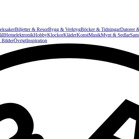
eksaker
Biljetter & Resor
Bygg & Verktyg
Böcker & Tidningar
Datorer &
ll
Hemelektronik
Hobby
Klockor
Kläder
Konst
Musik
Mynt & Sedlar
Saml
 Bilder
Övrigt
Inspiration