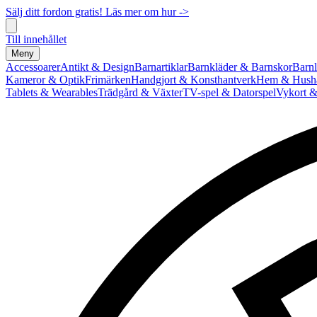
Sälj ditt fordon gratis! Läs mer om hur ->
Till innehållet
Meny
Accessoarer
Antikt & Design
Barnartiklar
Barnkläder & Barnskor
Barnl
Kameror & Optik
Frimärken
Handgjort & Konsthantverk
Hem & Hushå
Tablets & Wearables
Trädgård & Växter
TV-spel & Datorspel
Vykort &