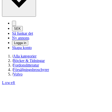
SEK
Så funkar det
Ny annons
Logga in
Skapa konto
/
Alla kategorier
/
Böcker & Tidningar
/
Fordonslitteratur
/
Försäljningsbroschyrer
/
Volvo
Lowe8