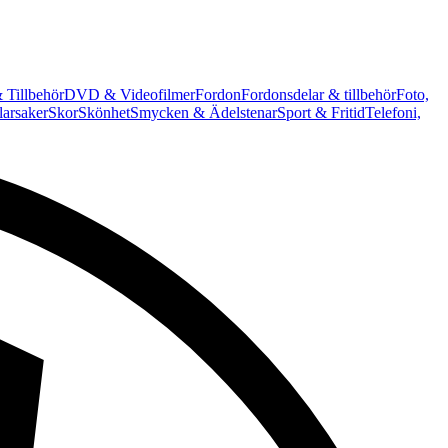
 Tillbehör
DVD & Videofilmer
Fordon
Fordonsdelar & tillbehör
Foto,
arsaker
Skor
Skönhet
Smycken & Ädelstenar
Sport & Fritid
Telefoni,