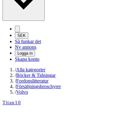
SEK
Så funkar det
Ny annons
Logga in
Skapa konto
/
Alla kategorier
/
Böcker & Tidningar
/
Fordonslitteratur
/
Försäljningsbroschyrer
/
Volvo
Titan10