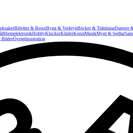
eksaker
Biljetter & Resor
Bygg & Verktyg
Böcker & Tidningar
Datorer &
ll
Hemelektronik
Hobby
Klockor
Kläder
Konst
Musik
Mynt & Sedlar
Saml
 Bilder
Övrigt
Inspiration