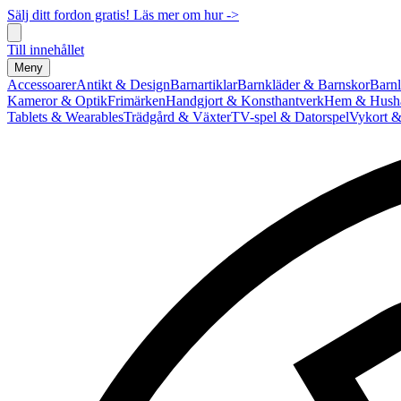
Sälj ditt fordon gratis! Läs mer om hur ->
Till innehållet
Meny
Accessoarer
Antikt & Design
Barnartiklar
Barnkläder & Barnskor
Barnl
Kameror & Optik
Frimärken
Handgjort & Konsthantverk
Hem & Hushå
Tablets & Wearables
Trädgård & Växter
TV-spel & Datorspel
Vykort &