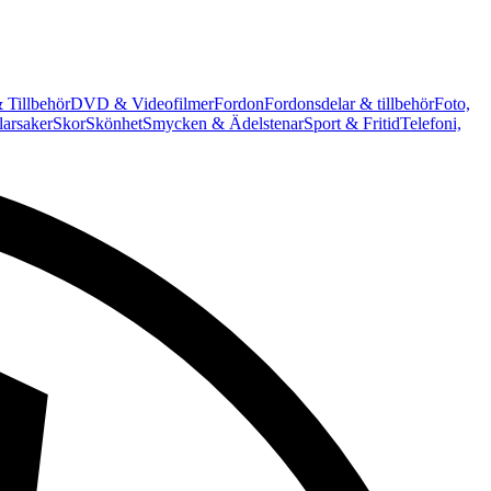
 Tillbehör
DVD & Videofilmer
Fordon
Fordonsdelar & tillbehör
Foto,
arsaker
Skor
Skönhet
Smycken & Ädelstenar
Sport & Fritid
Telefoni,