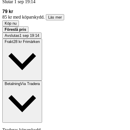
Slutar
1 sep 19:14
79 kr
85 kr med köparskydd.
Läs mer
Köp nu
Föreslå pris
Avslutas
1 sep 19:14
Frakt
28 kr Frimärken
Betalning
Via Tradera
Traderas köparskydd