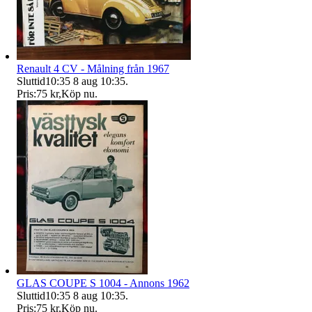
Renault 4 CV - Målning från 1967
Sluttid
10:35
8 aug 10:35
.
Pris:
75 kr
,
Köp nu
.
GLAS COUPE S 1004 - Annons 1962
Sluttid
10:35
8 aug 10:35
.
Pris:
75 kr
,
Köp nu
.