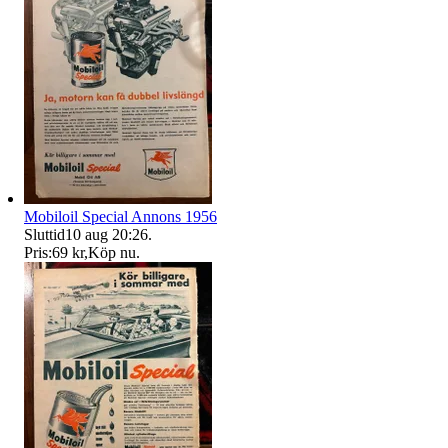
Mobiloil Special Annons 1956
Sluttid
10 aug 20:26
.
Pris:
69 kr
,
Köp nu
.