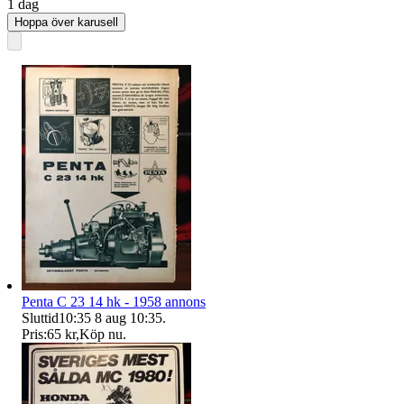
1 dag
Hoppa över karusell
Penta C 23 14 hk - 1958 annons
Sluttid
10:35
8 aug 10:35
.
Pris:
65 kr
,
Köp nu
.