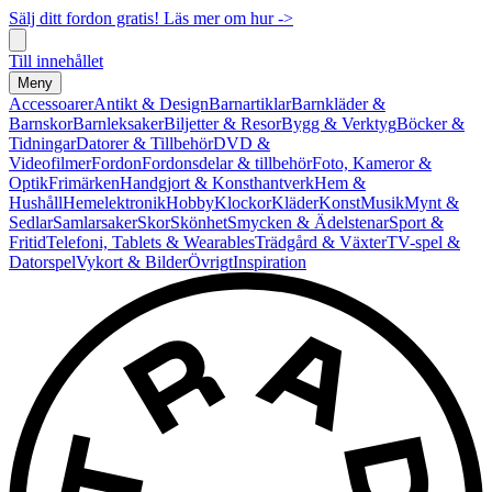
Sälj ditt fordon gratis! Läs mer om hur ->
Till innehållet
Meny
Accessoarer
Antikt & Design
Barnartiklar
Barnkläder &
Barnskor
Barnleksaker
Biljetter & Resor
Bygg & Verktyg
Böcker &
Tidningar
Datorer & Tillbehör
DVD &
Videofilmer
Fordon
Fordonsdelar & tillbehör
Foto, Kameror &
Optik
Frimärken
Handgjort & Konsthantverk
Hem &
Hushåll
Hemelektronik
Hobby
Klockor
Kläder
Konst
Musik
Mynt &
Sedlar
Samlarsaker
Skor
Skönhet
Smycken & Ädelstenar
Sport &
Fritid
Telefoni, Tablets & Wearables
Trädgård & Växter
TV-spel &
Datorspel
Vykort & Bilder
Övrigt
Inspiration