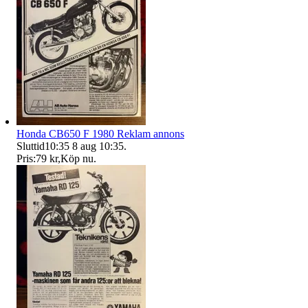
Honda CB650 F 1980 Reklam annons
Sluttid
10:35
8 aug 10:35
.
Pris:
79 kr
,
Köp nu
.