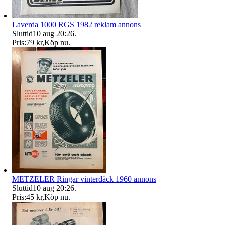
Laverda 1000 RGS 1982 reklam annons
Sluttid
10 aug 20:26
.
Pris:
79 kr
,
Köp nu
.
METZELER Ringar vinterdäck 1960 annons
Sluttid
10 aug 20:26
.
Pris:
45 kr
,
Köp nu
.