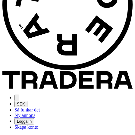
SEK
Så funkar det
Ny annons
Logga in
Skapa konto