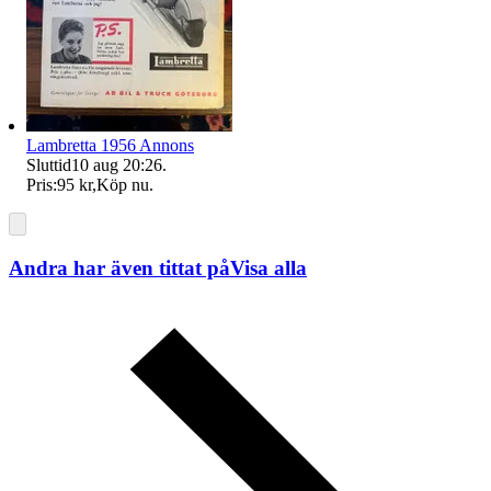
Lambretta 1956 Annons
Sluttid
10 aug 20:26
.
Pris:
95 kr
,
Köp nu
.
Andra har även tittat på
Visa alla