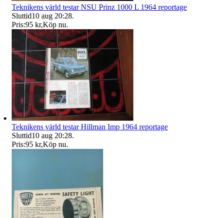
Teknikens värld testar NSU Prinz 1000 L 1964 reportage
Sluttid
10 aug 20:28
.
Pris:
95 kr
,
Köp nu
.
Teknikens värld testar Hillman Imp 1964 reportage
Sluttid
10 aug 20:28
.
Pris:
95 kr
,
Köp nu
.