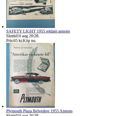
SAFETY LIGHT 1955 reklam annons
Sluttid
10 aug 20:28
.
Pris:
65 kr
,
Köp nu
.
Plymouth Plaza Belvedere 1955 Annons
Sluttid
10 aug 20:28
.