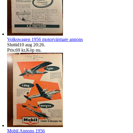
Volkswagen 1956 motorvärmare annons
Sluttid
10 aug 20:26
.
Pris:
69 kr
,
Köp nu
.
Mobil Annons 1956