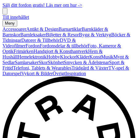
Sälj ditt fordon gratis! Läs mer om hur ->
Till innehållet
Meny
Accessoarer
Antikt & Design
Barnartiklar
Barnkläder &
Barnskor
Barnleksaker
Biljetter & Resor
Bygg & Verktyg
Böcker &
Tidningar
Datorer & Tillbehör
DVD &
Videofilmer
Fordon
Fordonsdelar & tillbehör
Foto, Kameror &
Optik
Frimärken
Handgjort & Konsthantverk
Hem &
Hushåll
Hemelektronik
Hobby
Klockor
Kläder
Konst
Musik
Mynt &
Sedlar
Samlarsaker
Skor
Skönhet
Smycken & Ädelstenar
Sport &
Fritid
Telefoni, Tablets & Wearables
Trädgård & Växter
TV-spel &
Datorspel
Vykort & Bilder
Övrigt
Inspiration