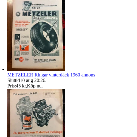
METZELER Ringar vinterdäck 1960 annons
Sluttid
10 aug 20:26
.
Pris:
45 kr
,
Köp nu
.