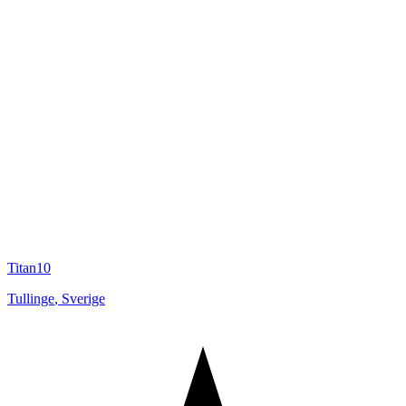
Titan10
Tullinge
,
Sverige