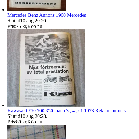
Mercedes-Benz Annons 1960 Mercedes
Sluttid
10 aug 20:26
.
Pris:
75 kr
,
Köp nu
.
Kawasaki 750 500 350 mach 3 , 4 , s1 1973 Reklam annons
Sluttid
10 aug 20:28
.
Pris:
89 kr
,
Köp nu
.