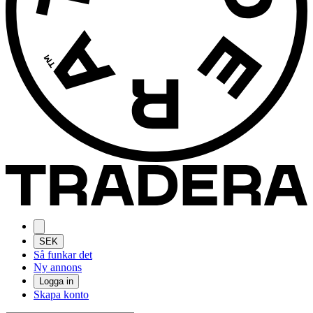
SEK
Så funkar det
Ny annons
Logga in
Skapa konto