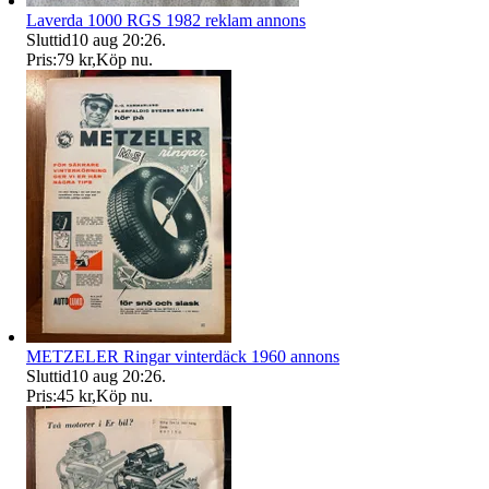
Laverda 1000 RGS 1982 reklam annons
Sluttid
10 aug 20:26
.
Pris:
79 kr
,
Köp nu
.
METZELER Ringar vinterdäck 1960 annons
Sluttid
10 aug 20:26
.
Pris:
45 kr
,
Köp nu
.