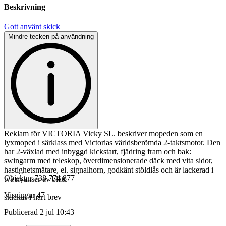
Beskrivning
Gott använt skick
Mindre tecken på användning
Reklam för VICTORIA Vicky SL. beskriver mopeden som en
lyxmoped i särklass med Victorias världsberömda 2-taktsmotor. Den
har 2-växlad med inbyggd kickstart, fjädring fram och bak:
swingarm med teleskop, överdimensionerade däck med vita sidor,
hastighetsmätare, el. signalhorn, godkänt stöldlås och är lackerad i
Objektnr
738 774 877
två nyanser av blått.
Visningar
47
skickas i hårt brev
Publicerad
2 jul 10:43