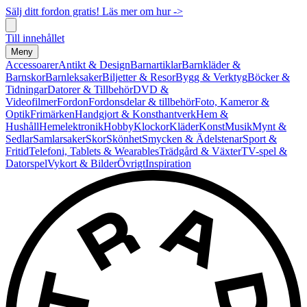
Sälj ditt fordon gratis! Läs mer om hur ->
Till innehållet
Meny
Accessoarer
Antikt & Design
Barnartiklar
Barnkläder &
Barnskor
Barnleksaker
Biljetter & Resor
Bygg & Verktyg
Böcker &
Tidningar
Datorer & Tillbehör
DVD &
Videofilmer
Fordon
Fordonsdelar & tillbehör
Foto, Kameror &
Optik
Frimärken
Handgjort & Konsthantverk
Hem &
Hushåll
Hemelektronik
Hobby
Klockor
Kläder
Konst
Musik
Mynt &
Sedlar
Samlarsaker
Skor
Skönhet
Smycken & Ädelstenar
Sport &
Fritid
Telefoni, Tablets & Wearables
Trädgård & Växter
TV-spel &
Datorspel
Vykort & Bilder
Övrigt
Inspiration