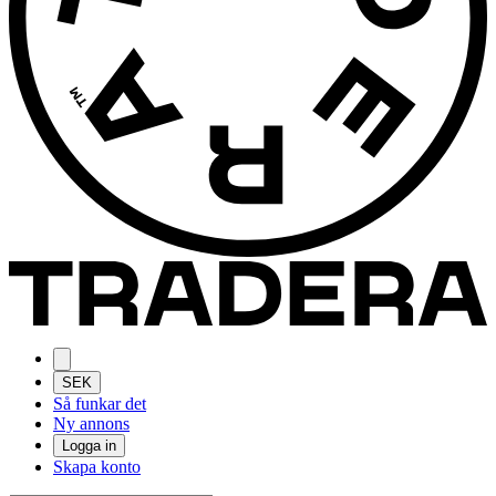
SEK
Så funkar det
Ny annons
Logga in
Skapa konto