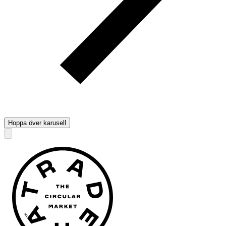
Hoppa över karusell