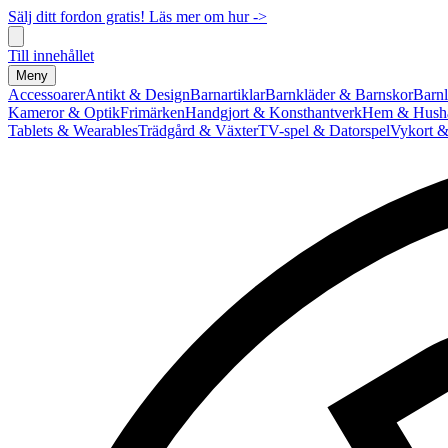
Sälj ditt fordon gratis! Läs mer om hur ->
Till innehållet
Meny
Accessoarer
Antikt & Design
Barnartiklar
Barnkläder & Barnskor
Barnl
Kameror & Optik
Frimärken
Handgjort & Konsthantverk
Hem & Hushå
Tablets & Wearables
Trädgård & Växter
TV-spel & Datorspel
Vykort &