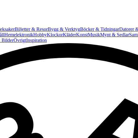
eksaker
Biljetter & Resor
Bygg & Verktyg
Böcker & Tidningar
Datorer &
ll
Hemelektronik
Hobby
Klockor
Kläder
Konst
Musik
Mynt & Sedlar
Saml
 Bilder
Övrigt
Inspiration