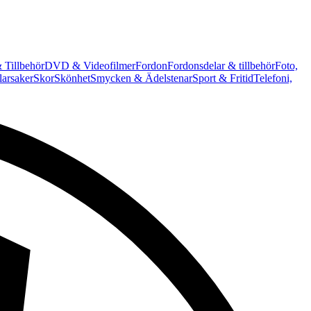
 Tillbehör
DVD & Videofilmer
Fordon
Fordonsdelar & tillbehör
Foto,
arsaker
Skor
Skönhet
Smycken & Ädelstenar
Sport & Fritid
Telefoni,