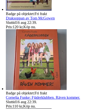
Badge på objektet:
Fri frakt
Draksoppan av Tom McGowen
Sluttid
16 aug 22:39
.
Pris:
120 kr
,
Köp nu
.
Badge på objektet:
Fri frakt
Cornelia Funke: Fjäderklubben. Räven kommer.
Sluttid
16 aug 22:39
.
Pris:
110 kr
,
Köp nu
.