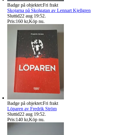
Badge på objektet:
Fri frakt
Skojarna på Skolgatan av Lennart Kjellgren
Sluttid
22 aug 19:52
.
Pris:
160 kr
,
Köp nu
.
Badge på objektet:
Fri frakt
Löparen av Fredrik Ström
Sluttid
22 aug 19:52
.
Pris:
140 kr
,
Köp nu
.