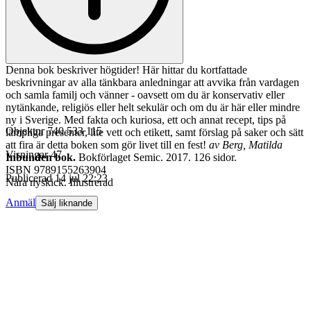
Denna bok beskriver högtider! Här hittar du kortfattade
beskrivningar av alla tänkbara anledningar att avvika från vardagen
och samla familj och vänner - oavsett om du är konservativ eller
nytänkande, religiös eller helt sekulär och om du är här eller mindre
ny i Sverige. Med fakta och kuriosa, ett och annat recept, tips på
Objektnr
740 533 115
lämpliga presenter, lite vett och etikett, samt förslag på saker och sätt
att fira är detta boken som gör livet till en fest!
av
Berg, Matilda
Visningar
47
Inbunden bok.
Bokförlaget Semic. 2017. 126 sidor.
ISBN 9789155263904
Publicerad
14 jul 22:23
Nära nyskick. Illustrerad
Anmäl
Sälj liknande