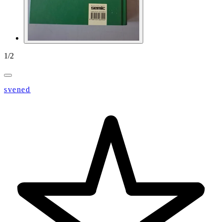
1
/
2
svened