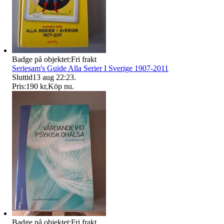
Badge på objektet:
Fri frakt
Seriesam's Guide Alla Serier I Sverige 1907-2011
Sluttid
13 aug 22:23
.
Pris:
190 kr
,
Köp nu
.
Badge på objektet:
Fri frakt