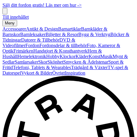
Sälj ditt fordon gratis! Läs mer om hur ->
Till innehållet
Meny
Accessoarer
Antikt & Design
Barnartiklar
Barnkläder &
Barnskor
Barnleksaker
Biljetter & Resor
Bygg & Verktyg
Böcker &
Tidningar
Datorer & Tillbehör
DVD &
Videofilmer
Fordon
Fordonsdelar & tillbehör
Foto, Kameror &
Optik
Frimärken
Handgjort & Konsthantverk
Hem &
Hushåll
Hemelektronik
Hobby
Klockor
Kläder
Konst
Musik
Mynt &
Sedlar
Samlarsaker
Skor
Skönhet
Smycken & Ädelstenar
Sport &
Fritid
Telefoni, Tablets & Wearables
Trädgård & Växter
TV-spel &
Datorspel
Vykort & Bilder
Övrigt
Inspiration