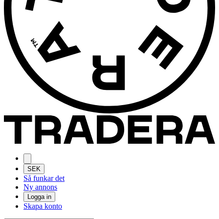
SEK
Så funkar det
Ny annons
Logga in
Skapa konto