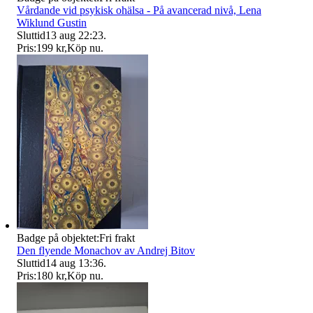
Vårdande vid psykisk ohälsa - På avancerad nivå, Lena
Wiklund Gustin
Sluttid
13 aug 22:23
.
Pris:
199 kr
,
Köp nu
.
Badge på objektet:
Fri frakt
Den flyende Monachov av Andrej Bitov
Sluttid
14 aug 13:36
.
Pris:
180 kr
,
Köp nu
.