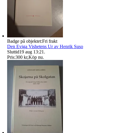
Badge på objektet:
Fri frakt
Den Eviga Vishetens Ur av Henrik Suso
Sluttid
19 aug 13:21
.
Pris:
300 kr
,
Köp nu
.