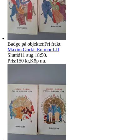
Badge på objektet:
Fri frakt
Maxim Gorki: En mor I-II
Sluttid
11 aug 18:50
.
Pris:
150 kr
,
Köp nu
.