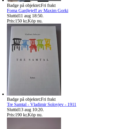
Badge på objektet:
Fri frakt
Foma Gardjejeff av Maxim Gorki
Sluttid
11 aug 18:50
.
Pris:
150 kr
,
Köp nu
.
Badge på objektet:
Fri frakt
Tre Samtal - Vladimir Solovjev - 1911
Sluttid
13 aug 10:20
.
Pris:
190 kr
,
Köp nu
.