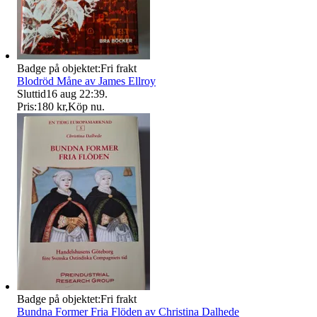
Badge på objektet:
Fri frakt
Blodröd Måne av James Ellroy
Sluttid
16 aug 22:39
.
Pris:
180 kr
,
Köp nu
.
Badge på objektet:
Fri frakt
Bundna Former Fria Flöden av Christina Dalhede