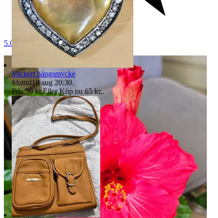
5.0
Vackert hängsmycke
Sluttid
10 aug 20:30
.
Pris:
59 kr
,
Eller Köp nu
65 kr
,
.