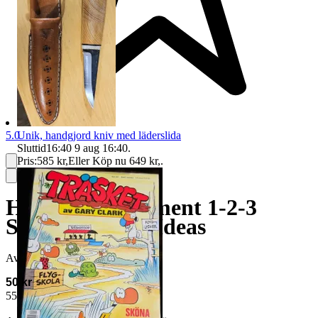
5.0
Unik, handgjord kniv med läderslida
Sluttid
16:40
9 aug 16:40
.
Pris:
585 kr
,
Eller Köp nu
649 kr
,
.
Home Improvement 1-2-3
Simple Project Ideas
Avslutad
27 jul 07:56
50 kr
55 kr med köparskydd.
Läs mer