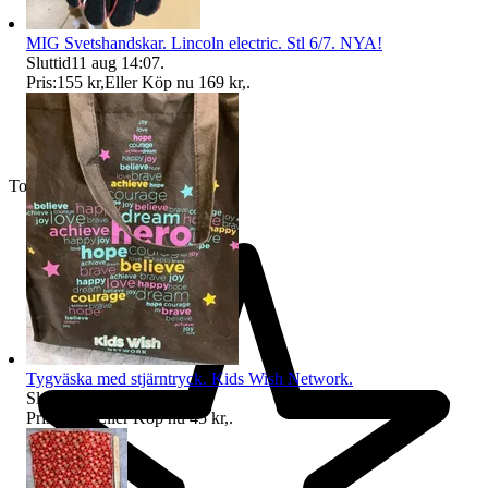
MIG Svetshandskar. Lincoln electric. Stl 6/7. NYA!
Sluttid
11 aug 14:07
.
Pris:
155 kr
,
Eller Köp nu
169 kr
,
.
Toppsäljare
Tygväska med stjärntryck. Kids Wish Network.
Sluttid
11 aug 15:07
.
Pris:
40 kr
,
Eller Köp nu
45 kr
,
.