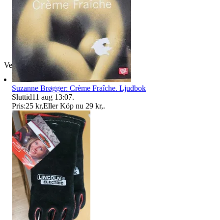
Verifierad
Suzanne Brøgger: Crème Fraîche. Ljudbok
Sluttid
11 aug 13:07
.
Pris:
25 kr
,
Eller Köp nu
29 kr
,
.