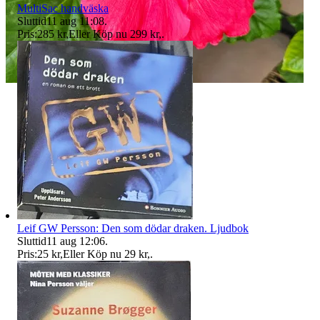
MultiSac handväska
Sluttid
11 aug 11:08
.
Pris:
285 kr
,
Eller Köp nu
299 kr
,
.
Leif GW Persson: Den som dödar draken. Ljudbok
Sluttid
11 aug 12:06
.
Pris:
25 kr
,
Eller Köp nu
29 kr
,
.