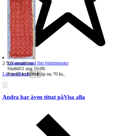
Loopscarf med fint hjärtmönster
2 505 omdömen
Sluttid
11 aug 16:08
.
Läs omdömen
Pris:
65 kr
,
Eller Köp nu
70 kr
,
.
Följ
Andra har även tittat på
Visa alla