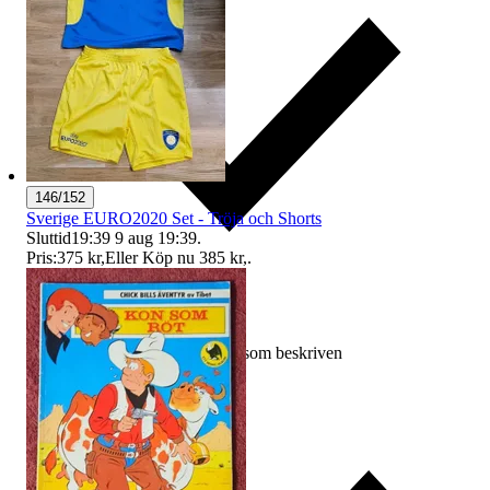
146/152
Sverige EURO2020 Set - Tröja och Shorts
Sluttid
19:39
9 aug 19:39
.
Pris:
375 kr
,
Eller Köp nu
385 kr
,
.
Ersättning om varan inte är som beskriven