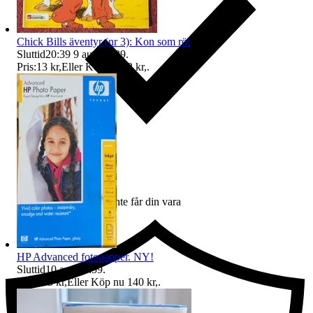
Chick Bills äventyr (nr 3): Kon som röt
Sluttid
20:39
9 aug 20:39
.
Pris:
13 kr
,
Eller Köp nu
22 kr
,
.
Ersättning om du inte får din vara
HP Advanced fotopapper. NY!
Sluttid
10 aug 11:59
.
Pris:
135 kr
,
Eller Köp nu
140 kr
,
.