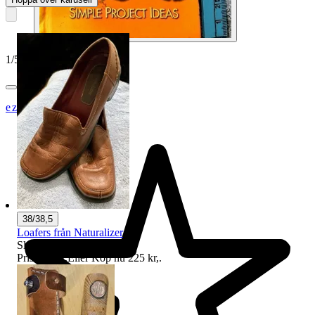
1
/
5
ezzz_ezzz
38/38,5
Loafers från Naturalizer
Sluttid
12:41
9 aug 12:41
.
Pris:
199 kr
,
Eller Köp nu
225 kr
,
.