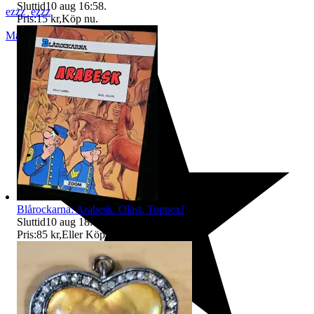
Sluttid
10 aug 16:58
.
ezzz_ezzz
Pris:
15 kr
,
Köp nu
.
Malmö
,
Sverige
Blårockarna: Arabesk. Oläst, Toppex!
Sluttid
10 aug 18:05
.
Pris:
85 kr
,
Eller Köp nu
115 kr
,
.