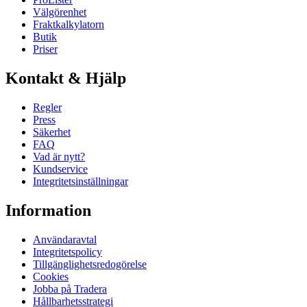
Välgörenhet
Fraktkalkylatorn
Butik
Priser
Kontakt & Hjälp
Regler
Press
Säkerhet
FAQ
Vad är nytt?
Kundservice
Integritetsinställningar
Information
Användaravtal
Integritetspolicy
Tillgänglighetsredogörelse
Cookies
Jobba på Tradera
Hållbarhetsstrategi