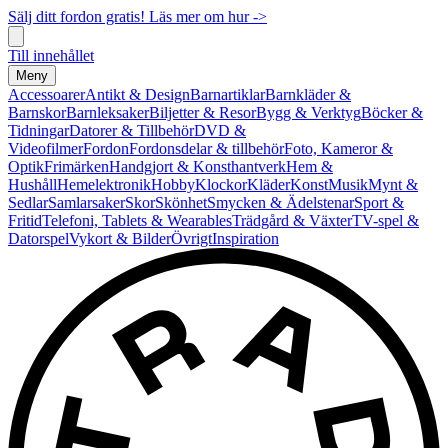
Sälj ditt fordon gratis! Läs mer om hur ->
Till innehållet
Meny
Accessoarer
Antikt & Design
Barnartiklar
Barnkläder &
Barnskor
Barnleksaker
Biljetter & Resor
Bygg & Verktyg
Böcker &
Tidningar
Datorer & Tillbehör
DVD &
Videofilmer
Fordon
Fordonsdelar & tillbehör
Foto, Kameror &
Optik
Frimärken
Handgjort & Konsthantverk
Hem &
Hushåll
Hemelektronik
Hobby
Klockor
Kläder
Konst
Musik
Mynt &
Sedlar
Samlarsaker
Skor
Skönhet
Smycken & Ädelstenar
Sport &
Fritid
Telefoni, Tablets & Wearables
Trädgård & Växter
TV-spel &
Datorspel
Vykort & Bilder
Övrigt
Inspiration