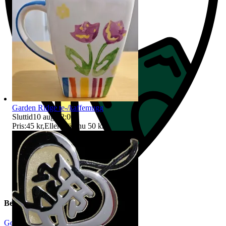
Garden Ridge te-/kaffemugg
Sluttid
10 aug 12:00
.
Pris:
45 kr
,
Eller Köp nu
50 kr
,
.
Beskrivning
Gott använt skick