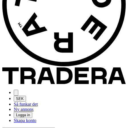
SEK
Så funkar det
Ny annons
Logga in
Skapa konto