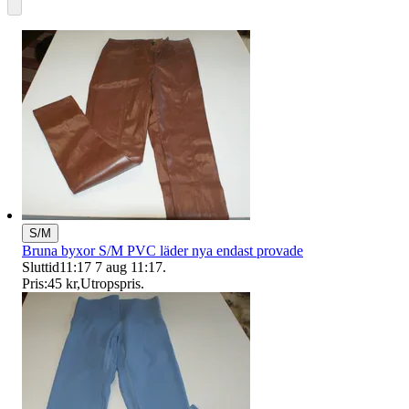
S/M
Bruna byxor S/M PVC läder nya endast provade
Sluttid
11:17
7 aug 11:17
.
Pris:
45 kr
,
Utropspris
.