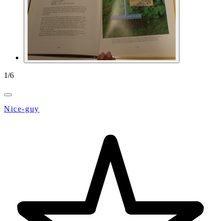
1
/
6
Nice-guy