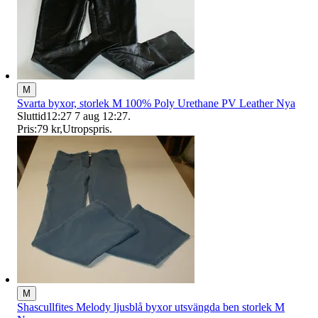
M
Svarta byxor, storlek M 100% Poly Urethane PV Leather Nya
Sluttid
12:27
7 aug 12:27
.
Pris:
79 kr
,
Utropspris
.
M
Shascullfites Melody ljusblå byxor utsvängda ben storlek M