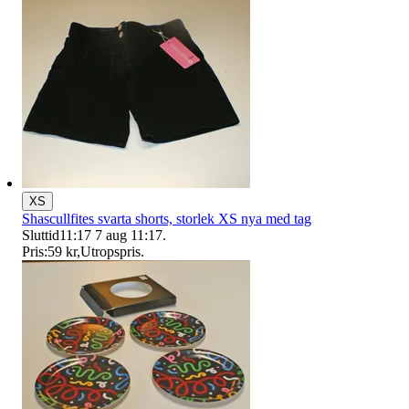
XS
Shascullfites svarta shorts, storlek XS nya med tag
Sluttid
11:17
7 aug 11:17
.
Pris:
59 kr
,
Utropspris
.