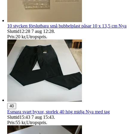
10 stycken förslutbara små bubbelplast påsar 10 x 13,5 cm Nya
Sluttid
12:28
7 aug 12:28
.
Pris:
20 kr
,
Utropspris
.
40
Esmara svart byxor, storlek 40 hög midja Nya med tag
Sluttid
15:43
7 aug 15:43
.
Pris:
55 kr
,
Utropspris
.