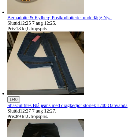
Bernadotte & Kylberg Postkodlotteriet underlägg Nya
Sluttid
12:25
7 aug 12:25
.
Pris:
18 kr
,
Utropspris
.
L/40
Shascullfites Blå jeans med dragkedjor storlek L/40 Oanvända
Sluttid
12:27
7 aug 12:27
.
Pris:
89 kr
,
Utropspris
.