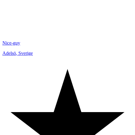
Nice-guy
Adelsö
,
Sverige