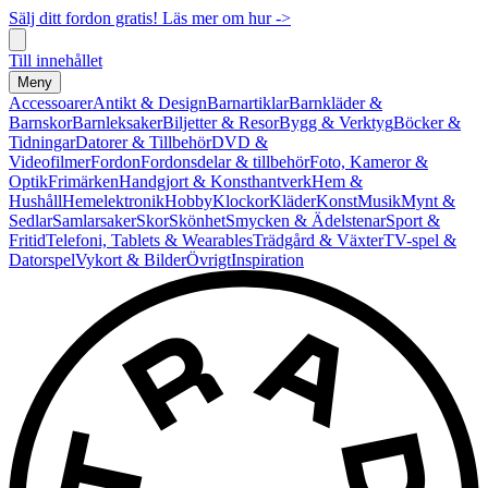
Sälj ditt fordon gratis! Läs mer om hur ->
Till innehållet
Meny
Accessoarer
Antikt & Design
Barnartiklar
Barnkläder &
Barnskor
Barnleksaker
Biljetter & Resor
Bygg & Verktyg
Böcker &
Tidningar
Datorer & Tillbehör
DVD &
Videofilmer
Fordon
Fordonsdelar & tillbehör
Foto, Kameror &
Optik
Frimärken
Handgjort & Konsthantverk
Hem &
Hushåll
Hemelektronik
Hobby
Klockor
Kläder
Konst
Musik
Mynt &
Sedlar
Samlarsaker
Skor
Skönhet
Smycken & Ädelstenar
Sport &
Fritid
Telefoni, Tablets & Wearables
Trädgård & Växter
TV-spel &
Datorspel
Vykort & Bilder
Övrigt
Inspiration