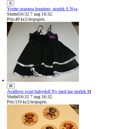
S
Yvette orangea leggings, storlek S Nya
Sluttid
16:32
7 aug 16:32
.
Pris:
49 kr
,
Utropspris
.
M
Avidlove svart babydoll Ny med tag storlek M
Sluttid
16:32
7 aug 16:32
.
Pris:
119 kr
,
Utropspris
.