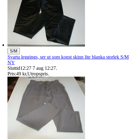
S/M
Svarta leggings, ser ut som konst skinn lite blanka storlek S/M
NY
Sluttid
12:27
7 aug 12:27
.
Pris:
49 kr
,
Utropspris
.