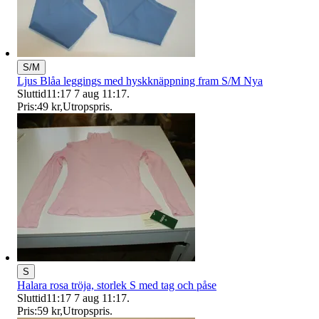
S/M
Ljus Blåa leggings med hyskknäppning fram S/M Nya
Sluttid
11:17
7 aug 11:17
.
Pris:
49 kr
,
Utropspris
.
S
Halara rosa tröja, storlek S med tag och påse
Sluttid
11:17
7 aug 11:17
.
Pris:
59 kr
,
Utropspris
.