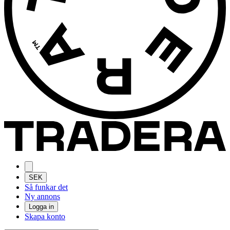
SEK
Så funkar det
Ny annons
Logga in
Skapa konto