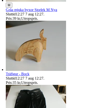
M
Gråa mjuka byxor Storlek M Nya
Sluttid
12:27
7 aug 12:27
.
Pris:
39 kr
,
Utropspris
.
Träfigur - Bock
Sluttid
12:27
7 aug 12:27
.
Pris:
35 kr
,
Utropspris
.