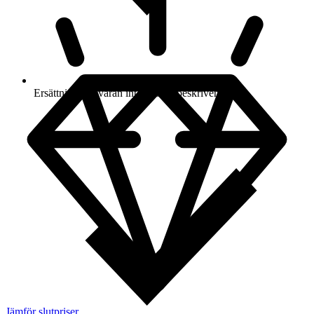
Ersättning om varan inte är som beskriven
Jämför slutpriser