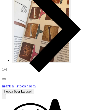
1
/
4
martin_stockholm
Hoppa över karusell