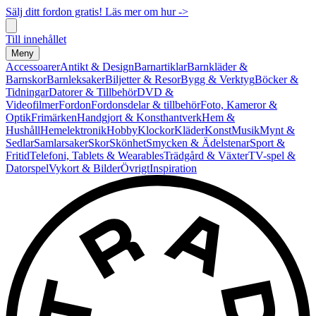
Sälj ditt fordon gratis! Läs mer om hur ->
Till innehållet
Meny
Accessoarer
Antikt & Design
Barnartiklar
Barnkläder &
Barnskor
Barnleksaker
Biljetter & Resor
Bygg & Verktyg
Böcker &
Tidningar
Datorer & Tillbehör
DVD &
Videofilmer
Fordon
Fordonsdelar & tillbehör
Foto, Kameror &
Optik
Frimärken
Handgjort & Konsthantverk
Hem &
Hushåll
Hemelektronik
Hobby
Klockor
Kläder
Konst
Musik
Mynt &
Sedlar
Samlarsaker
Skor
Skönhet
Smycken & Ädelstenar
Sport &
Fritid
Telefoni, Tablets & Wearables
Trädgård & Växter
TV-spel &
Datorspel
Vykort & Bilder
Övrigt
Inspiration