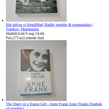
Här trifvas vi förträffligt! Badliv turistliv & sommargäst i
Torekov- Magnusson
Sluttid
14:44
9 aug 14:44
.
Pris:
275 kr
,
Ledande bud
.
The Diary of a Young Girl - Anne Frank Anne Franks Dagbok
på engelska