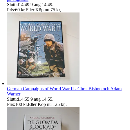
Sluttid
14:49
9 aug 14:49
.
Pris:
60 kr
,
Eller Köp nu
75 kr
,
.
German Campaigns of World War II - Chris Bishop och Adam
Warner
Sluttid
14:55
9 aug 14:55
.
Pris:
100 kr
,
Eller Köp nu
125 kr
,
.