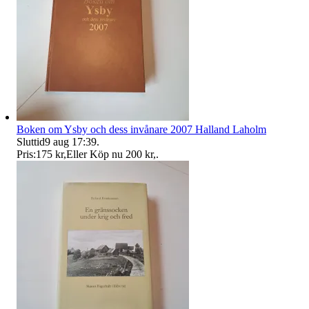
Boken om Ysby och dess invånare 2007 Halland Laholm
Sluttid
9 aug 17:39
.
Pris:
175 kr
,
Eller Köp nu
200 kr
,
.