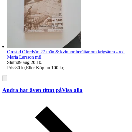
Orostid Ofredsår. 27 män & kvinnor berättar om krigsåren - red
Maria Larsson mfl
Sluttid
9 aug 20:10
.
Pris:
80 kr
,
Eller Köp nu
100 kr
,
.
Andra har även tittat på
Visa alla