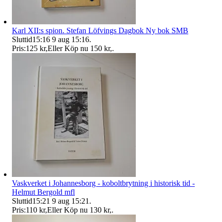
Karl XII:s spion. Stefan Löfvings Dagbok Ny bok SMB
Sluttid
15:16
9 aug 15:16
.
Pris:
125 kr
,
Eller Köp nu
150 kr
,
.
Vaskverket i Johannesborg - koboltbrytning i historisk tid -
Helmut Bergold mfl
Sluttid
15:21
9 aug 15:21
.
Pris:
110 kr
,
Eller Köp nu
130 kr
,
.