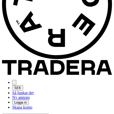
SEK
Så funkar det
Ny annons
Logga in
Skapa konto