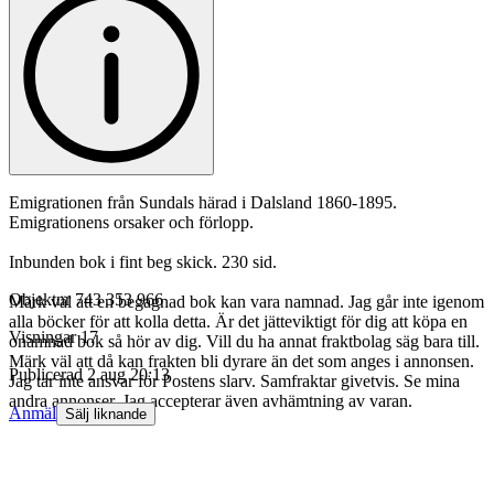
Emigrationen från Sundals härad i Dalsland 1860-1895.
Emigrationens orsaker och förlopp.
Inbunden bok i fint beg skick. 230 sid.
Objektnr
743 353 966
Märk väl att en begagnad bok kan vara namnad. Jag går inte igenom
alla böcker för att kolla detta. Är det jätteviktigt för dig att köpa en
Visningar
17
onamnad bok så hör av dig. Vill du ha annat fraktbolag säg bara till.
Märk väl att då kan frakten bli dyrare än det som anges i annonsen.
Publicerad
2 aug 20:13
Jag tar inte ansvar för Postens slarv. Samfraktar givetvis. Se mina
andra annonser. Jag accepterar även avhämtning av varan.
Anmäl
Sälj liknande