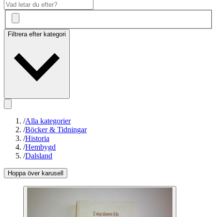
Filtrera efter kategori
/
Alla kategorier
/
Böcker & Tidningar
/
Historia
/
Hembygd
/
Dalsland
Hoppa över karusell