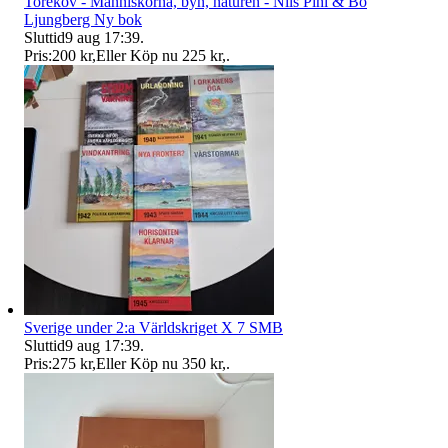
Torekov - Människorna, byn, naturen - Nils Pihl & Bo
Ljungberg Ny bok
Sluttid
9 aug 17:39
.
Pris:
200 kr
,
Eller Köp nu
225 kr
,
.
Sverige under 2:a Världskriget X 7 SMB
Sluttid
9 aug 17:39
.
Pris:
275 kr
,
Eller Köp nu
350 kr
,
.