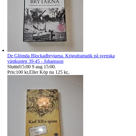
De Glömda Blockadbrytarna. Krigsdramatik på svenska
västkusten 39-45 - Johansson
Sluttid
15:00
9 aug 15:00
.
Pris:
100 kr
,
Eller Köp nu
125 kr
,
.