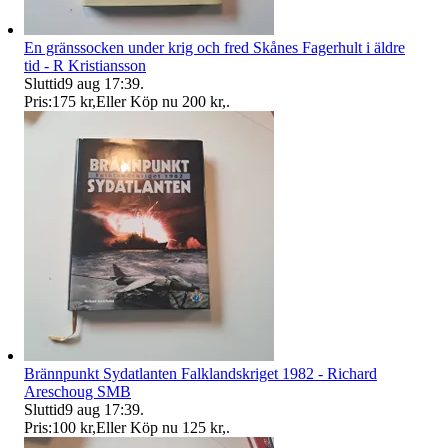
En gränssocken under krig och fred Skånes Fagerhult i äldre
tid - R Kristiansson
Sluttid
9 aug 17:39
.
Pris:
175 kr
,
Eller Köp nu
200 kr
,
.
Brännpunkt Sydatlanten Falklandskriget 1982 - Richard
Areschoug SMB
Sluttid
9 aug 17:39
.
Pris:
100 kr
,
Eller Köp nu
125 kr
,
.