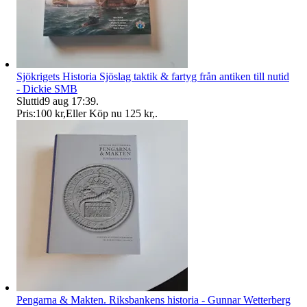
Sjökrigets Historia Sjöslag taktik & fartyg från antiken till nutid
- Dickie SMB
Sluttid
9 aug 17:39
.
Pris:
100 kr
,
Eller Köp nu
125 kr
,
.
Pengarna & Makten. Riksbankens historia - Gunnar Wetterberg