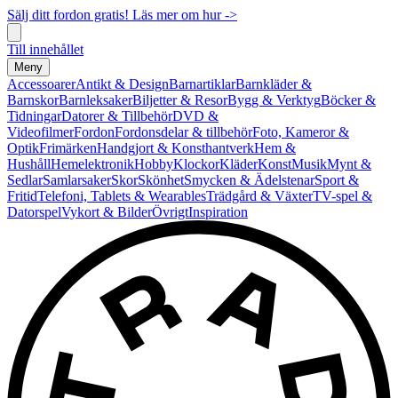
Sälj ditt fordon gratis! Läs mer om hur ->
Till innehållet
Meny
Accessoarer
Antikt & Design
Barnartiklar
Barnkläder &
Barnskor
Barnleksaker
Biljetter & Resor
Bygg & Verktyg
Böcker &
Tidningar
Datorer & Tillbehör
DVD &
Videofilmer
Fordon
Fordonsdelar & tillbehör
Foto, Kameror &
Optik
Frimärken
Handgjort & Konsthantverk
Hem &
Hushåll
Hemelektronik
Hobby
Klockor
Kläder
Konst
Musik
Mynt &
Sedlar
Samlarsaker
Skor
Skönhet
Smycken & Ädelstenar
Sport &
Fritid
Telefoni, Tablets & Wearables
Trädgård & Växter
TV-spel &
Datorspel
Vykort & Bilder
Övrigt
Inspiration