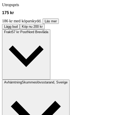
Utropspris
175 kr
186 kr med köparskydd.
Läs mer
Lägg bud
Köp nu 200 kr
Frakt
57 kr PostNord Brevlåda
Avhämtning
Skummeslövsstarand, Sverige