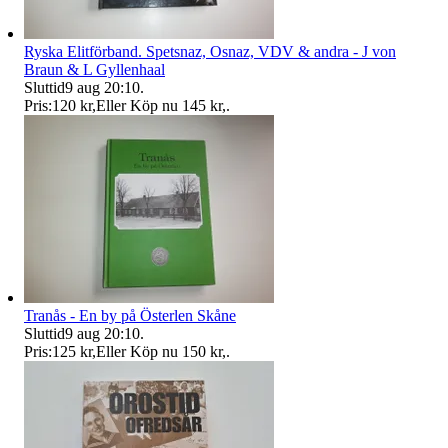
Ryska Elitförband. Spetsnaz, Osnaz, VDV & andra - J von
Braun & L Gyllenhaal
Sluttid
9 aug 20:10
.
Pris:
120 kr
,
Eller Köp nu
145 kr
,
.
Tranås - En by på Österlen Skåne
Sluttid
9 aug 20:10
.
Pris:
125 kr
,
Eller Köp nu
150 kr
,
.