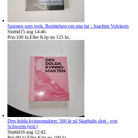
Spionen som svek. Berättelsen om min far - Joachim Volckerts
Sluttid
15 aug 14:46
.
Pris:
100 kr
,
Eller Köp nu
125 kr
,
.
Den dolda kvinnomakten: 500 år på Skarhults slott - von
Schwerin (red.)
Sluttid
16 aug 12:42
.
Pris:
80 kr
,
Eller Köp nu
100 kr
,
.