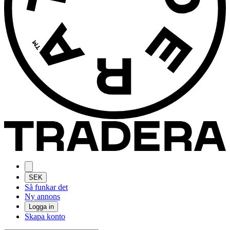
SEK
Så funkar det
Ny annons
Logga in
Skapa konto