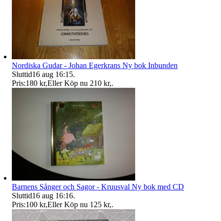
Nordiska Gudar - Johan Egerkrans Ny bok Inbunden
Sluttid
16 aug 16:15
.
Pris:
180 kr
,
Eller Köp nu
210 kr
,
.
Barnens Sånger och Sagor - Kruusval Ny bok med CD
Sluttid
16 aug 16:16
.
Pris:
100 kr
,
Eller Köp nu
125 kr
,
.