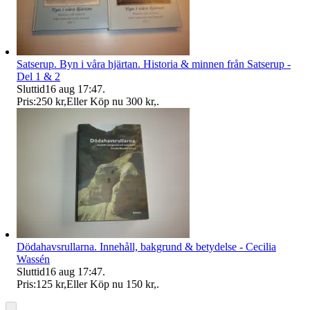
Satserup. Byn i våra hjärtan. Historia & minnen från Satserup -
Del 1 & 2
Sluttid
16 aug 17:47
.
Pris:
250 kr
,
Eller Köp nu
300 kr
,
.
Dödahavsrullarna. Innehåll, bakgrund & betydelse - Cecilia
Wassén
Sluttid
16 aug 17:47
.
Pris:
125 kr
,
Eller Köp nu
150 kr
,
.