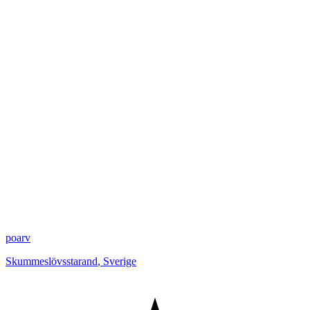
poarv
Skummeslövsstarand
,
Sverige