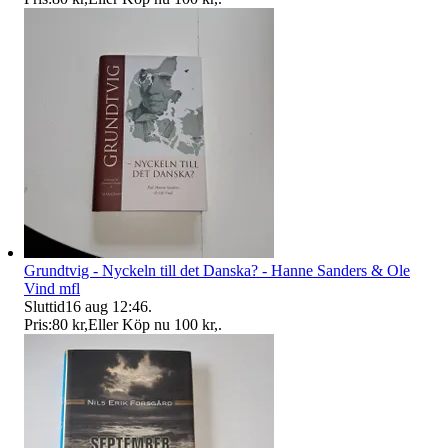
Grundtvig - Nyckeln till det Danska? - Hanne Sanders & Ole
Vind mfl
Sluttid
16 aug 12:46
.
Pris:
80 kr
,
Eller Köp nu
100 kr
,
.