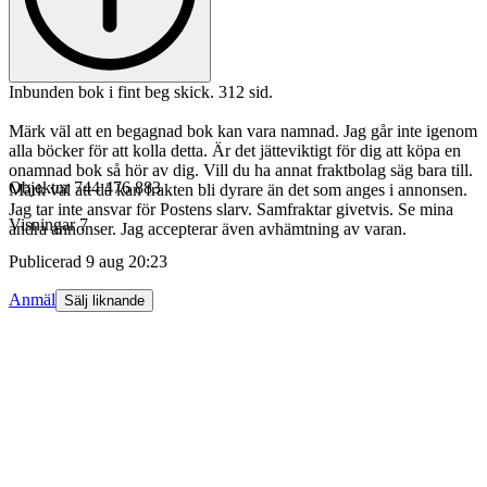
Inbunden bok i fint beg skick. 312 sid.
Märk väl att en begagnad bok kan vara namnad. Jag går inte igenom
alla böcker för att kolla detta. Är det jätteviktigt för dig att köpa en
onamnad bok så hör av dig. Vill du ha annat fraktbolag säg bara till.
Objektnr
744 476 883
Märk väl att då kan frakten bli dyrare än det som anges i annonsen.
Jag tar inte ansvar för Postens slarv. Samfraktar givetvis. Se mina
Visningar
7
andra annonser. Jag accepterar även avhämtning av varan.
Publicerad
9 aug 20:23
Anmäl
Sälj liknande