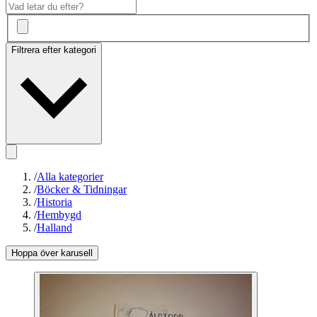
Filtrera efter kategori
/
Alla kategorier
/
Böcker & Tidningar
/
Historia
/
Hembygd
/
Halland
Hoppa över karusell