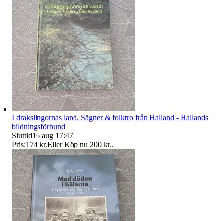
I drakslingornas land. Sägner & folktro från Halland - Hallands
bildningsförbund
Sluttid
16 aug 17:47
.
Pris:
174 kr
,
Eller Köp nu
200 kr
,
.