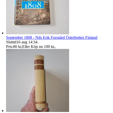
September 1808 - Nils Erik Forsgård Österbotten Finland
Sluttid
16 aug 14:34
.
Pris:
80 kr
,
Eller Köp nu
100 kr
,
.