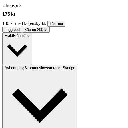
Utropspris
175 kr
186 kr med köparskydd.
Läs mer
Lägg bud
Köp nu 200 kr
Frakt
Från 52 kr
Avhämtning
Skummeslövsstarand, Sverige