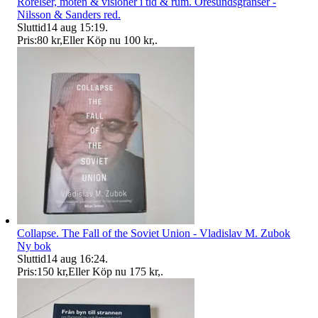
Rörelser, möten & visioner i tid & rum. Öresundsgränser -
Nilsson & Sanders red.
Sluttid
14 aug 15:19
.
Pris:
80 kr
,
Eller Köp nu
100 kr
,
.
Collapse. The Fall of the Soviet Union - Vladislav M. Zubok
Ny bok
Sluttid
14 aug 16:24
.
Pris:
150 kr
,
Eller Köp nu
175 kr
,
.