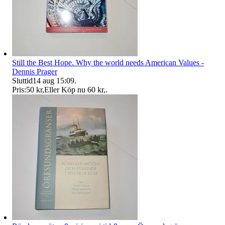
Still the Best Hope. Why the world needs American Values -
Dennis Prager
Sluttid
14 aug 15:09
.
Pris:
50 kr
,
Eller Köp nu
60 kr
,
.