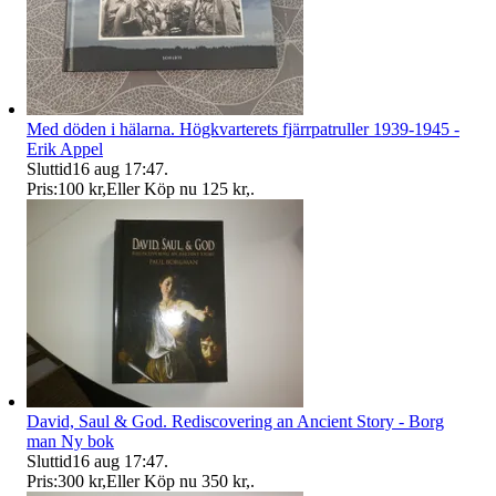
Med döden i hälarna. Högkvarterets fjärrpatruller 1939-1945 -
Erik Appel
Sluttid
16 aug 17:47
.
Pris:
100 kr
,
Eller Köp nu
125 kr
,
.
David, Saul & God. Rediscovering an Ancient Story - Borg
man Ny bok
Sluttid
16 aug 17:47
.
Pris:
300 kr
,
Eller Köp nu
350 kr
,
.