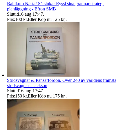
Baltikum Nästa! Så slukar Ryssl sina grannar strategi
planläggning - Efron SMB
Sluttid
16 aug 17:47
.
Pris:
100 kr
,
Eller Köp nu
125 kr
,
.
Stridsvagnar & Pansarfordon. Över 240 av världens främsta
stridsvagnar - Jackson
Sluttid
16 aug 17:47
.
Pris:
150 kr
,
Eller Köp nu
175 kr
,
.