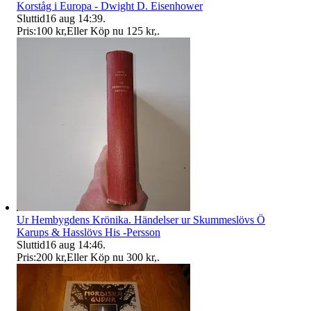
Korståg i Europa - Dwight D. Eisenhower
Sluttid
16 aug 14:39
.
Pris:
100 kr
,
Eller Köp nu
125 kr
,
.
Ur Hembygdens Krönika. Händelser ur Skummeslövs Ö
Karups & Hasslövs His -Persson
Sluttid
16 aug 14:46
.
Pris:
200 kr
,
Eller Köp nu
300 kr
,
.