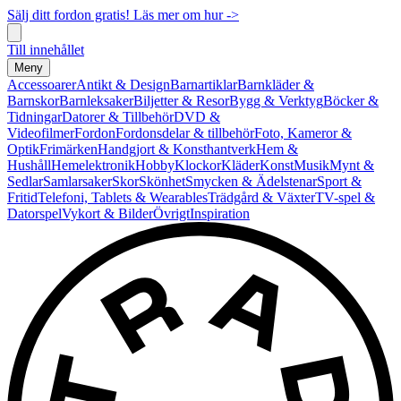
Sälj ditt fordon gratis! Läs mer om hur ->
Till innehållet
Meny
Accessoarer
Antikt & Design
Barnartiklar
Barnkläder &
Barnskor
Barnleksaker
Biljetter & Resor
Bygg & Verktyg
Böcker &
Tidningar
Datorer & Tillbehör
DVD &
Videofilmer
Fordon
Fordonsdelar & tillbehör
Foto, Kameror &
Optik
Frimärken
Handgjort & Konsthantverk
Hem &
Hushåll
Hemelektronik
Hobby
Klockor
Kläder
Konst
Musik
Mynt &
Sedlar
Samlarsaker
Skor
Skönhet
Smycken & Ädelstenar
Sport &
Fritid
Telefoni, Tablets & Wearables
Trädgård & Växter
TV-spel &
Datorspel
Vykort & Bilder
Övrigt
Inspiration