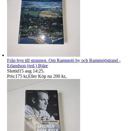
Från byn till strannen. Om Rammsjö by och Rammsjöstrand -
Erlandson (red.) Bjäre
Sluttid
15 aug 14:25
.
Pris:
175 kr
,
Eller Köp nu
200 kr
,
.