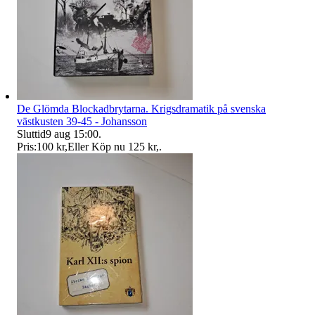
De Glömda Blockadbrytarna. Krigsdramatik på svenska
västkusten 39-45 - Johansson
Sluttid
9 aug 15:00
.
Pris:
100 kr
,
Eller Köp nu
125 kr
,
.