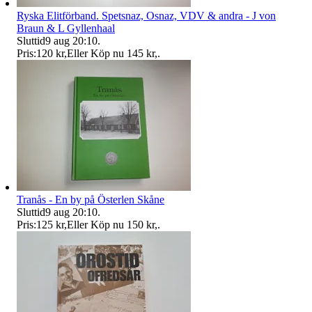
Ryska Elitförband. Spetsnaz, Osnaz, VDV & andra - J von
Braun & L Gyllenhaal
Sluttid
9 aug 20:10
.
Pris:
120 kr
,
Eller Köp nu
145 kr
,
.
Tranås - En by på Österlen Skåne
Sluttid
9 aug 20:10
.
Pris:
125 kr
,
Eller Köp nu
150 kr
,
.