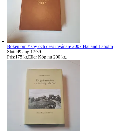
Boken om Ysby och dess invånare 2007 Halland Laholm
Sluttid
9 aug 17:39
.
Pris:
175 kr
,
Eller Köp nu
200 kr
,
.