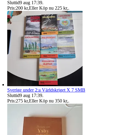
Sluttid
9 aug 17:39
.
Pris:
200 kr
,
Eller Köp nu
225 kr
,
.
Sverige under 2:a Världskriget X 7 SMB
Sluttid
9 aug 17:39
.
Pris:
275 kr
,
Eller Köp nu
350 kr
,
.