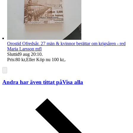
Orostid Ofredsår. 27 män & kvinnor berättar om krigsåren - red
Maria Larsson mfl
Sluttid
9 aug 20:10
.
Pris:
80 kr
,
Eller Köp nu
100 kr
,
.
Andra har även tittat på
Visa alla