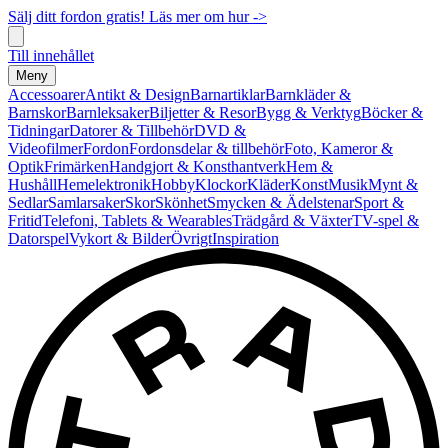
Sälj ditt fordon gratis! Läs mer om hur ->
Till innehållet
Meny
Accessoarer
Antikt & Design
Barnartiklar
Barnkläder &
Barnskor
Barnleksaker
Biljetter & Resor
Bygg & Verktyg
Böcker &
Tidningar
Datorer & Tillbehör
DVD &
Videofilmer
Fordon
Fordonsdelar & tillbehör
Foto, Kameror &
Optik
Frimärken
Handgjort & Konsthantverk
Hem &
Hushåll
Hemelektronik
Hobby
Klockor
Kläder
Konst
Musik
Mynt &
Sedlar
Samlarsaker
Skor
Skönhet
Smycken & Ädelstenar
Sport &
Fritid
Telefoni, Tablets & Wearables
Trädgård & Växter
TV-spel &
Datorspel
Vykort & Bilder
Övrigt
Inspiration