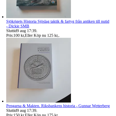
Sjökrigets Historia Sjöslag taktik & fartyg från antiken till nutid
- Dickie SMB
Sluttid
9 aug 17:39
.
Pris:
100 kr
,
Eller Köp nu
125 kr
,
.
Pengarna & Makten. Riksbankens historia - Gunnar Wetterberg
Sluttid
9 aug 17:39
.
Pris:
150 kr
,
Eller Köp nu
175 kr
,
.