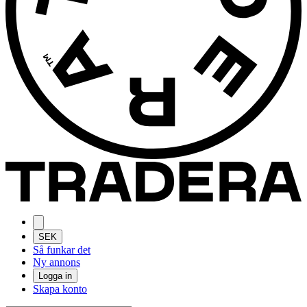
SEK
Så funkar det
Ny annons
Logga in
Skapa konto