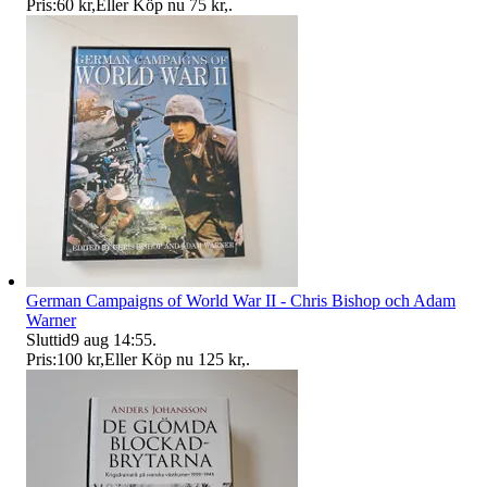
Pris:
60 kr
,
Eller Köp nu
75 kr
,
.
German Campaigns of World War II - Chris Bishop och Adam
Warner
Sluttid
9 aug 14:55
.
Pris:
100 kr
,
Eller Köp nu
125 kr
,
.