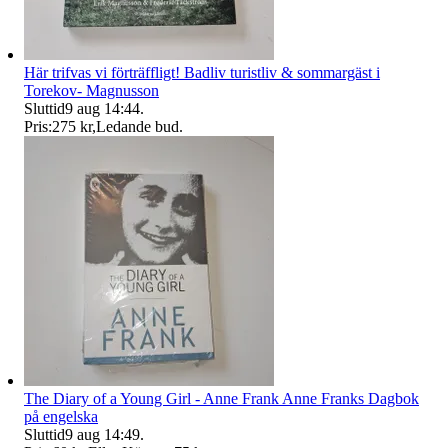
Här trifvas vi förträffligt! Badliv turistliv & sommargäst i
Torekov- Magnusson
Sluttid
9 aug 14:44
.
Pris:
275 kr
,
Ledande bud
.
The Diary of a Young Girl - Anne Frank Anne Franks Dagbok
på engelska
Sluttid
9 aug 14:49
.