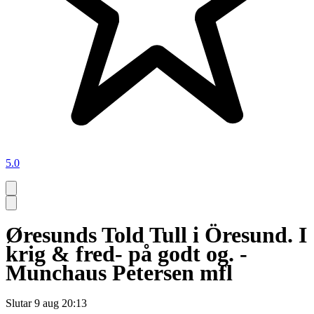
5.0
Øresunds Told Tull i Öresund. I
krig & fred- på godt og. -
Munchaus Petersen mfl
Slutar
9 aug 20:13