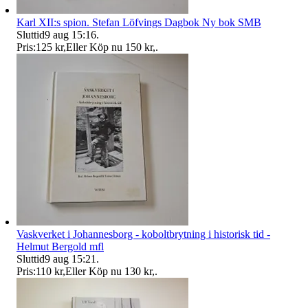
Karl XII:s spion. Stefan Löfvings Dagbok Ny bok SMB
Sluttid
9 aug 15:16
.
Pris:
125 kr
,
Eller Köp nu
150 kr
,
.
Vaskverket i Johannesborg - koboltbrytning i historisk tid -
Helmut Bergold mfl
Sluttid
9 aug 15:21
.
Pris:
110 kr
,
Eller Köp nu
130 kr
,
.