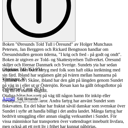
Boken "Øresunds Told Tull i Öresund" av Holger Munchaus
Petersen, Jan Berggren och Rickard Bengtsson handlar om
Öresundstullen genom tiderna, "I krig och fred - på godt og ondt".
Boken är utgiven av Told- og Skattestyrelsen Tullverket. Öresund
skiljer och förenar Danmark och Sverige. Sundets yta har sedan
Objektnr
743 353 954
urminnes tider burit fartyg med folk som haft olika inriktning med
sin färd. Ibland har seglatsen gått på tvären mellan hamnarna på
Visningar
30
Själland och i Skåne, ibland har den gått på längden genom Sundet
på väg in i eller ut ur Östersjön. Resan kan ha gällt örlogsflottor på
Publicerad
2 aug 20:13
väg till ett marint slagfält.
Otaliga båtar har varit på väg till någon hamn för inköp eller
Anmäl
Sälj liknande
försäljning av olika varor. Andra fartyg har använt Sundet som
fiskevatten. En del båtar har fraktat såväl danskar som svenskar över
Sundet i syfte att handla billigt i det andra landet. Många fartyg har
bedrivit smuggling eller annan olaglig verksamhet i Sundet. För
vissa människor har transporten över vattendraget inneburit livsfara,
men också att ett nytt liv i frihet har kunnat påbörjas.