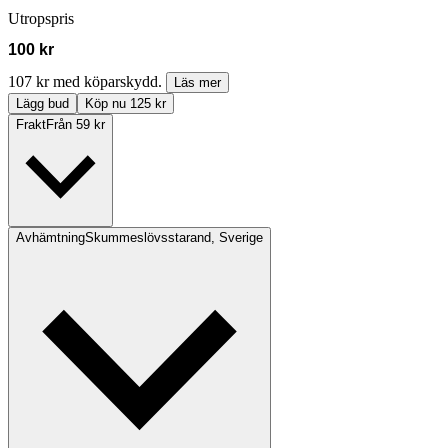
Utropspris
100 kr
107 kr med köparskydd.
Läs mer
Lägg bud
Köp nu 125 kr
Frakt
Från 59 kr
Avhämtning
Skummeslövsstarand, Sverige