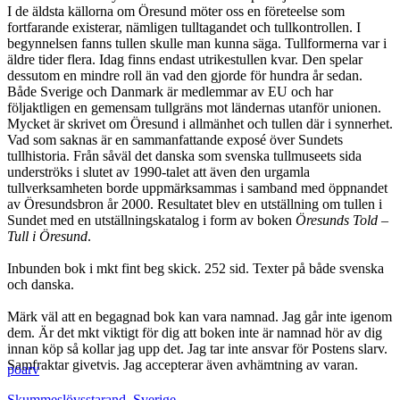
I de äldsta källorna om Öresund möter oss en företeelse som
fortfarande existerar, nämligen tulltagandet och tullkontrollen. I
begynnelsen fanns tullen skulle man kunna säga. Tullformerna var i
äldre tider flera. Idag finns endast utrikestullen kvar. Den spelar
dessutom en mindre roll än vad den gjorde för hundra år sedan.
Både Sverige och Danmark är medlemmar av EU och har
följaktligen en gemensam tullgräns mot ländernas utanför unionen.
Mycket är skrivet om Öresund i allmänhet och tullen där i synnerhet.
Vad som saknas är en sammanfattande exposé över Sundets
tullhistoria. Från såväl det danska som svenska tullmuseets sida
underströks i slutet av 1990-talet att även den urgamla
tullverksamheten borde uppmärksammas i samband med öppnandet
av Öresundsbron år 2000. Resultatet blev en utställning om tullen i
Sundet med en utställningskatalog i form av boken
Öresunds Told –
Tull i Öresund
.
Inbunden bok i mkt fint beg skick. 252 sid. Texter på både svenska
och danska.
Märk väl att en begagnad bok kan vara namnad. Jag går inte igenom
dem. Är det mkt viktigt för dig att boken inte är namnad hör av dig
innan köp så kollar jag upp det. Jag tar inte ansvar för Postens slarv.
Samfraktar givetvis. Jag accepterar även avhämtning av varan.
poarv
Skummeslövsstarand
,
Sverige