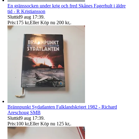
En gränssocken under krig och fred Skånes Fagerhult i äldre
tid - R Kristiansson
Sluttid
9 aug 17:39
.
Pris:
175 kr
,
Eller Köp nu
200 kr
,
.
Brännpunkt Sydatlanten Falklandskriget 1982 - Richard
Areschoug SMB
Sluttid
9 aug 17:39
.
Pris:
100 kr
,
Eller Köp nu
125 kr
,
.