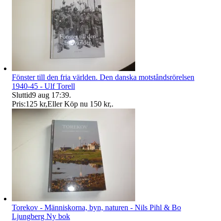
Fönster till den fria världen. Den danska motståndsrörelsen
1940-45 - Ulf Torell
Sluttid
9 aug 17:39
.
Pris:
125 kr
,
Eller Köp nu
150 kr
,
.
Torekov - Människorna, byn, naturen - Nils Pihl & Bo
Ljungberg Ny bok