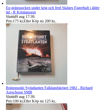
En gränssocken under krig och fred Skånes Fagerhult i äldre
tid - R Kristiansson
Sluttid
9 aug 17:39
.
Pris:
175 kr
,
Eller Köp nu
200 kr
,
.
Brännpunkt Sydatlanten Falklandskriget 1982 - Richard
Areschoug SMB
Sluttid
9 aug 17:39
.
Pris:
100 kr
,
Eller Köp nu
125 kr
,
.