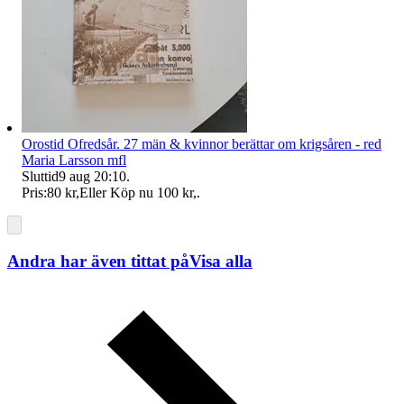
Orostid Ofredsår. 27 män & kvinnor berättar om krigsåren - red
Maria Larsson mfl
Sluttid
9 aug 20:10
.
Pris:
80 kr
,
Eller Köp nu
100 kr
,
.
Andra har även tittat på
Visa alla