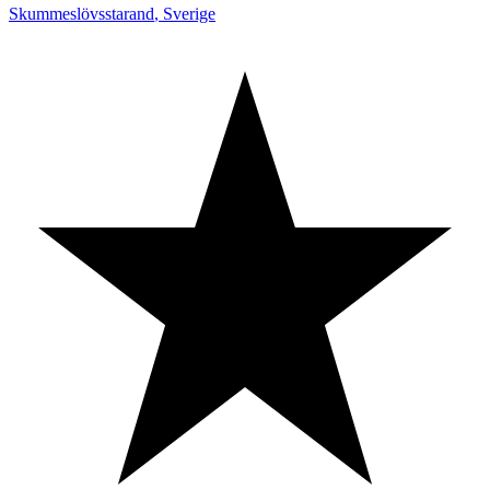
Skummeslövsstarand
,
Sverige