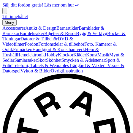
Sälj ditt fordon gratis! Läs mer om hur ->
Till innehållet
Meny
Accessoarer
Antikt & Design
Barnartiklar
Barnkläder &
Barnskor
Barnleksaker
Biljetter & Resor
Bygg & Verktyg
Böcker &
Tidningar
Datorer & Tillbehör
DVD &
Videofilmer
Fordon
Fordonsdelar & tillbehör
Foto, Kameror &
Optik
Frimärken
Handgjort & Konsthantverk
Hem &
Hushåll
Hemelektronik
Hobby
Klockor
Kläder
Konst
Musik
Mynt &
Sedlar
Samlarsaker
Skor
Skönhet
Smycken & Ädelstenar
Sport &
Fritid
Telefoni, Tablets & Wearables
Trädgård & Växter
TV-spel &
Datorspel
Vykort & Bilder
Övrigt
Inspiration