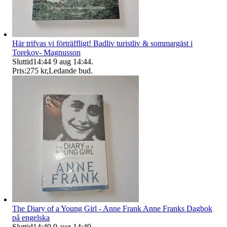
Här trifvas vi förträffligt! Badliv turistliv & sommargäst i
Torekov- Magnusson
Sluttid
14:44
9 aug 14:44
.
Pris:
275 kr
,
Ledande bud
.
The Diary of a Young Girl - Anne Frank Anne Franks Dagbok
på engelska
Sluttid
14:49
9 aug 14:49
.