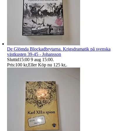
De Glömda Blockadbrytarna. Krigsdramatik på svenska
västkusten 39-45 - Johansson
Sluttid
15:00
9 aug 15:00
.
Pris:
100 kr
,
Eller Köp nu
125 kr
,
.