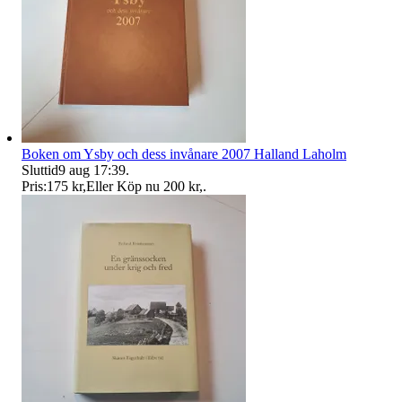
Boken om Ysby och dess invånare 2007 Halland Laholm
Sluttid
9 aug 17:39
.
Pris:
175 kr
,
Eller Köp nu
200 kr
,
.