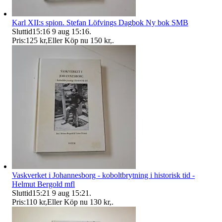
Karl XII:s spion. Stefan Löfvings Dagbok Ny bok SMB
Sluttid
15:16
9 aug 15:16
.
Pris:
125 kr
,
Eller Köp nu
150 kr
,
.
Vaskverket i Johannesborg - koboltbrytning i historisk tid -
Helmut Bergold mfl
Sluttid
15:21
9 aug 15:21
.
Pris:
110 kr
,
Eller Köp nu
130 kr
,
.