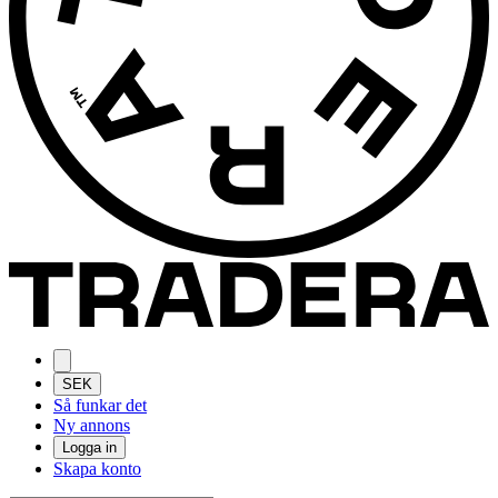
SEK
Så funkar det
Ny annons
Logga in
Skapa konto