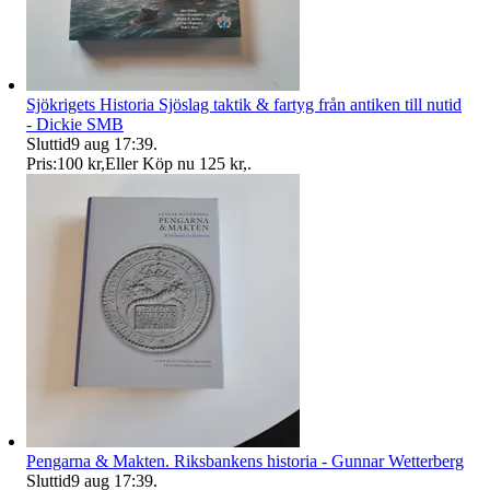
Sjökrigets Historia Sjöslag taktik & fartyg från antiken till nutid
- Dickie SMB
Sluttid
9 aug 17:39
.
Pris:
100 kr
,
Eller Köp nu
125 kr
,
.
Pengarna & Makten. Riksbankens historia - Gunnar Wetterberg
Sluttid
9 aug 17:39
.