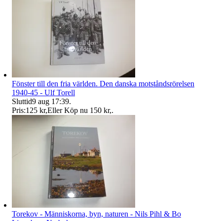
Fönster till den fria världen. Den danska motståndsrörelsen
1940-45 - Ulf Torell
Sluttid
9 aug 17:39
.
Pris:
125 kr
,
Eller Köp nu
150 kr
,
.
Torekov - Människorna, byn, naturen - Nils Pihl & Bo