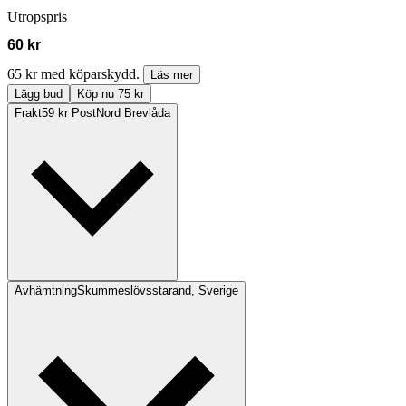
Utropspris
60 kr
65 kr med köparskydd.
Läs mer
Lägg bud
Köp nu 75 kr
Frakt
59 kr PostNord Brevlåda
Avhämtning
Skummeslövsstarand, Sverige