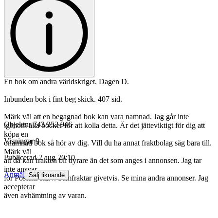
En bok om andra världskriget. Dagen D.
Inbunden bok i fint beg skick. 407 sid.
Märk väl att en begagnad bok kan vara namnad. Jag går inte
Objektnr
743 352 946
igenom alla böcker för att kolla detta. Är det jätteviktigt för dig att
köpa en
Visningar
9
onamnad bok så hör av dig. Vill du ha annat fraktbolag säg bara till.
Märk väl
Publicerad
2 aug 20:10
att då kan frakten bli dyrare än det som anges i annonsen. Jag tar
inte ansvar
Anmäl
Sälj liknande
för Postens slarv. Samfraktar givetvis. Se mina andra annonser. Jag
accepterar
även avhämtning av varan.