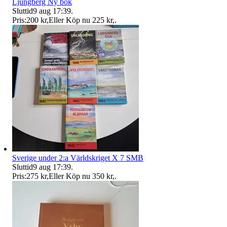
Ljungberg Ny bok
Sluttid
9 aug 17:39
.
Pris:
200 kr
,
Eller Köp nu
225 kr
,
.
Sverige under 2:a Världskriget X 7 SMB
Sluttid
9 aug 17:39
.
Pris:
275 kr
,
Eller Köp nu
350 kr
,
.