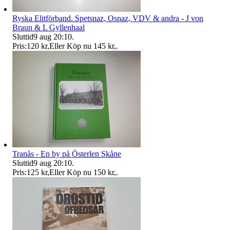
Ryska Elitförband. Spetsnaz, Osnaz, VDV & andra - J von
Braun & L Gyllenhaal
Sluttid
9 aug 20:10
.
Pris:
120 kr
,
Eller Köp nu
145 kr
,
.
Tranås - En by på Österlen Skåne
Sluttid
9 aug 20:10
.
Pris:
125 kr
,
Eller Köp nu
150 kr
,
.