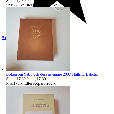
Sluttid
17:39
9 aug 17:39
.
Pris:
275 kr
,
Eller Köp nu
350 kr
,
.
5.0
Boken om Ysby och dess invånare 2007 Halland Laholm
Sluttid
17:39
9 aug 17:39
.
Pris:
175 kr
,
Eller Köp nu
200 kr
,
.