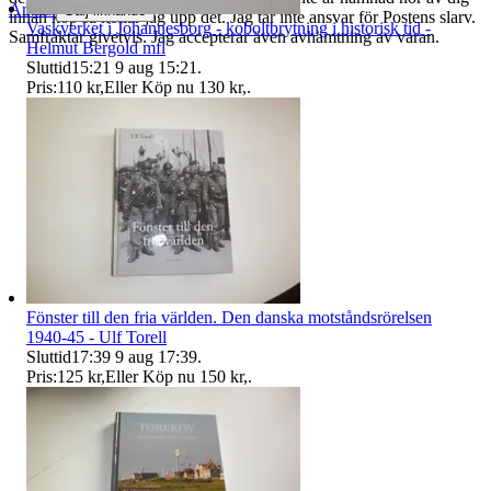
Anmäl
Sälj liknande
innan köp så kollar jag upp det. Jag tar inte ansvar för Postens slarv.
Vaskverket i Johannesborg - koboltbrytning i historisk tid -
Samfraktar givetvis. Jag accepterar även avhämtning av varan.
Helmut Bergold mfl
Sluttid
15:21
9 aug 15:21
.
Pris:
110 kr
,
Eller Köp nu
130 kr
,
.
Fönster till den fria världen. Den danska motståndsrörelsen
1940-45 - Ulf Torell
Sluttid
17:39
9 aug 17:39
.
Pris:
125 kr
,
Eller Köp nu
150 kr
,
.