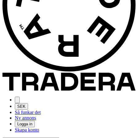
SEK
Så funkar det
Ny annons
Logga in
Skapa konto