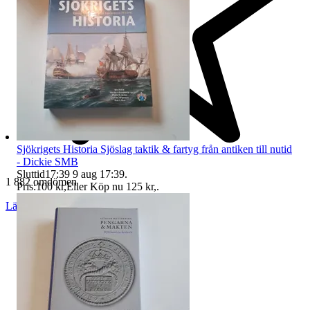
Sjökrigets Historia Sjöslag taktik & fartyg från antiken till nutid
- Dickie SMB
Sluttid
17:39
9 aug 17:39
.
1 882 omdömen
Pris:
100 kr
,
Eller Köp nu
125 kr
,
.
Läs omdömen
Följ