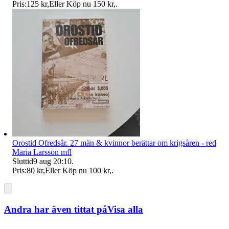
Pris:
125 kr
,
Eller Köp nu
150 kr
,
.
Orostid Ofredsår. 27 män & kvinnor berättar om krigsåren - red
Maria Larsson mfl
Sluttid
9 aug 20:10
.
Pris:
80 kr
,
Eller Köp nu
100 kr
,
.
Andra har även tittat på
Visa alla