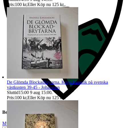
Pris:
100 kr
,
Eller Köp nu
125 kr
,
.
De Glömda Blockadbrytarna. Krigsdramatik på svenska
västkusten 39-45 - Johansson
Sluttid
15:00
9 aug 15:00
.
Pris:
100 kr
,
Eller Köp nu
125 kr
,
.
Beskrivning
Mycket gott skick