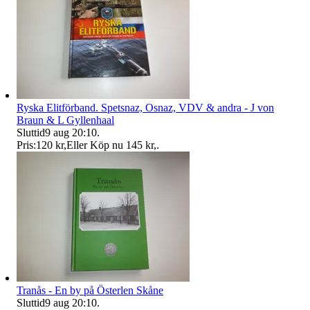
Ryska Elitförband. Spetsnaz, Osnaz, VDV & andra - J von
Braun & L Gyllenhaal
Sluttid
9 aug 20:10
.
Pris:
120 kr
,
Eller Köp nu
145 kr
,
.
Tranås - En by på Österlen Skåne
Sluttid
9 aug 20:10
.