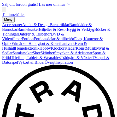
Sälj ditt fordon gratis! Läs mer om hur ->
Till innehållet
Meny
Accessoarer
Antikt & Design
Barnartiklar
Barnkläder &
Barnskor
Barnleksaker
Biljetter & Resor
Bygg & Verktyg
Böcker &
Tidningar
Datorer & Tillbehör
DVD &
Videofilmer
Fordon
Fordonsdelar & tillbehör
Foto, Kameror &
Optik
Frimärken
Handgjort & Konsthantverk
Hem &
Hushåll
Hemelektronik
Hobby
Klockor
Kläder
Konst
Musik
Mynt &
Sedlar
Samlarsaker
Skor
Skönhet
Smycken & Ädelstenar
Sport &
Fritid
Telefoni, Tablets & Wearables
Trädgård & Växter
TV-spel &
Datorspel
Vykort & Bilder
Övrigt
Inspiration