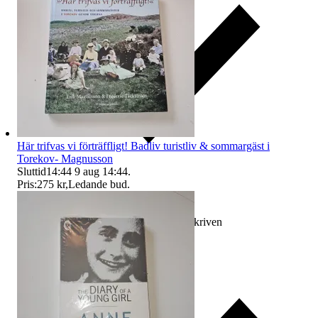
Här trifvas vi förträffligt! Badliv turistliv & sommargäst i
Torekov- Magnusson
Sluttid
14:44
9 aug 14:44
.
Pris:
275 kr
,
Ledande bud
.
Ersättning om varan inte är som beskriven