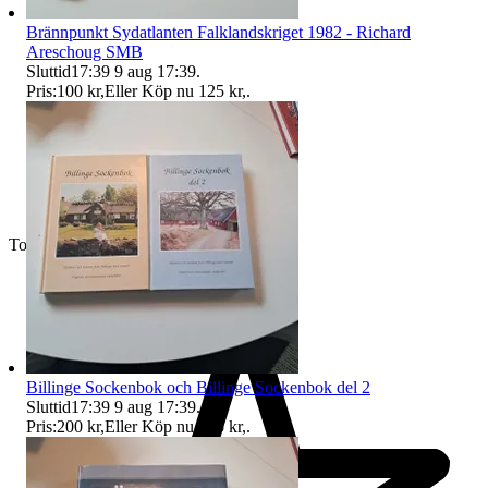
Brännpunkt Sydatlanten Falklandskriget 1982 - Richard
Areschoug SMB
Sluttid
17:39
9 aug 17:39
.
Pris:
100 kr
,
Eller Köp nu
125 kr
,
.
Toppsäljare
Billinge Sockenbok och Billinge Sockenbok del 2
Sluttid
17:39
9 aug 17:39
.
Pris:
200 kr
,
Eller Köp nu
225 kr
,
.