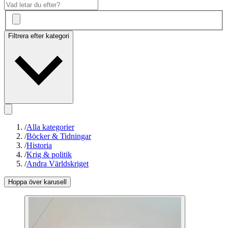
Filtrera efter kategori
/
Alla kategorier
/
Böcker & Tidningar
/
Historia
/
Krig & politik
/
Andra Världskriget
Hoppa över karusell