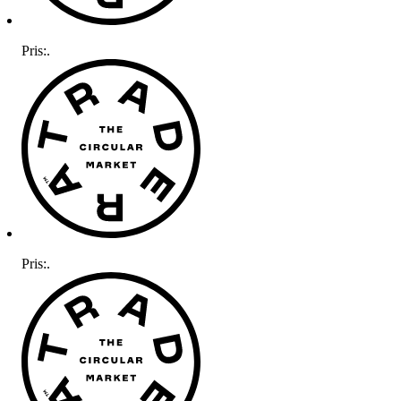
Pris:
.
Pris:
.