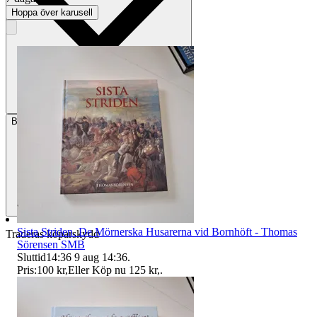
Hoppa över karusell
Betalning
Via Tradera
Sista Striden. De Mörnerska Husarerna vid Bornhöft - Thomas
Traderas köparskydd
Sörensen SMB
Sluttid
14:36
9 aug 14:36
.
Pris:
100 kr
,
Eller Köp nu
125 kr
,
.