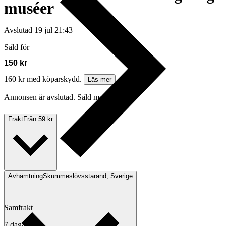
muséer
Avslutad
19 jul 21:43
Såld för
150 kr
160 kr med köparskydd.
Läs mer
Annonsen är avslutad. Såld med Köp nu.
Frakt
Från 59 kr
Avhämtning
Skummeslövsstarand, Sverige
Samfrakt
7 dagar