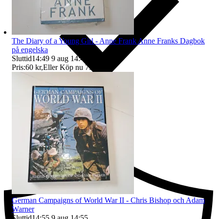
The Diary of a Young Girl - Anne Frank Anne Franks Dagbok
på engelska
Sluttid
14:49
9 aug 14:49
.
Pris:
60 kr
,
Eller Köp nu
75 kr
,
.
Ersättning om du inte får din vara
German Campaigns of World War II - Chris Bishop och Adam
Warner
Sluttid
14:55
9 aug 14:55
.