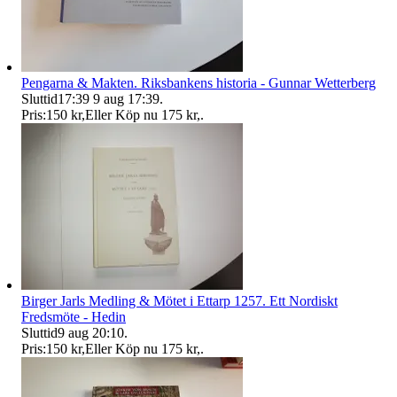
Pengarna & Makten. Riksbankens historia - Gunnar Wetterberg
Sluttid
17:39
9 aug 17:39
.
Pris:
150 kr
,
Eller Köp nu
175 kr
,
.
Birger Jarls Medling & Mötet i Ettarp 1257. Ett Nordiskt
Fredsmöte - Hedin
Sluttid
9 aug 20:10
.
Pris:
150 kr
,
Eller Köp nu
175 kr
,
.