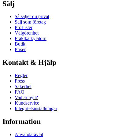
Sälj
Så säljer du privat
Sälj som företag
ProLister
Välgörenhet
Fraktkalkylatorn
Butik
Priser
Kontakt & Hjälp
Regler
Press
Säkerhet
FAQ
Vad är nytt?
Kundservice
Integritetsinställningar
Information
Användaravtal