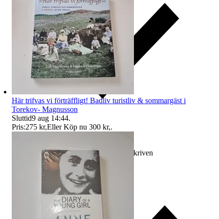
Här trifvas vi förträffligt! Badliv turistliv & sommargäst i
Torekov- Magnusson
Sluttid
9 aug 14:44
.
Pris:
275 kr
,
Eller Köp nu
300 kr
,
.
Ersättning om varan inte är som beskriven