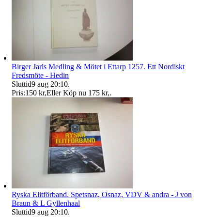
Birger Jarls Medling & Mötet i Ettarp 1257. Ett Nordiskt
Fredsmöte - Hedin
Sluttid
9 aug 20:10
.
Pris:
150 kr
,
Eller Köp nu
175 kr
,
.
Ryska Elitförband. Spetsnaz, Osnaz, VDV & andra - J von
Braun & L Gyllenhaal
Sluttid
9 aug 20:10
.