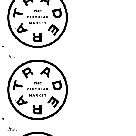
Pris:
.
Pris:
.