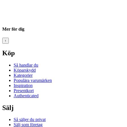
Mer för dig
↑
Köp
Så handlar du
Köparskydd
Kategorier
Populära varumärken
Inspiration
Presentkort
Authenticated
Sälj
Så säljer du privat
Sälj som företag