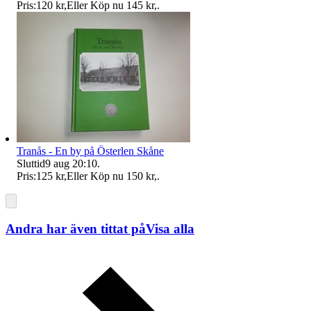
Pris:
120 kr
,
Eller Köp nu
145 kr
,
.
Tranås - En by på Österlen Skåne
Sluttid
9 aug 20:10
.
Pris:
125 kr
,
Eller Köp nu
150 kr
,
.
Andra har även tittat på
Visa alla