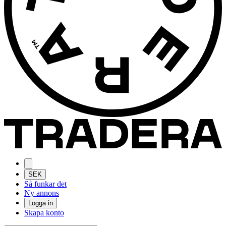
SEK
Så funkar det
Ny annons
Logga in
Skapa konto