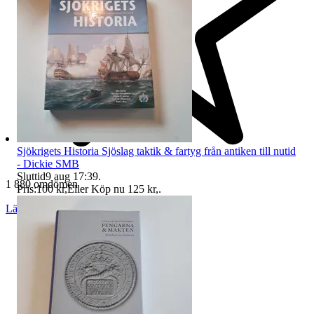
Sjökrigets Historia Sjöslag taktik & fartyg från antiken till nutid
- Dickie SMB
Sluttid
9 aug 17:39
.
1 880 omdömen
Pris:
100 kr
,
Eller Köp nu
125 kr
,
.
Läs omdömen
Följ