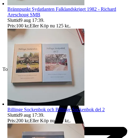
Brännpunkt Sydatlanten Falklandskriget 1982 - Richard
Areschoug SMB
Sluttid
9 aug 17:39
.
Pris:
100 kr
,
Eller Köp nu
125 kr
,
.
Toppsäljare
Billinge Sockenbok och Billinge Sockenbok del 2
Sluttid
9 aug 17:39
.
Pris:
200 kr
,
Eller Köp nu
225 kr
,
.