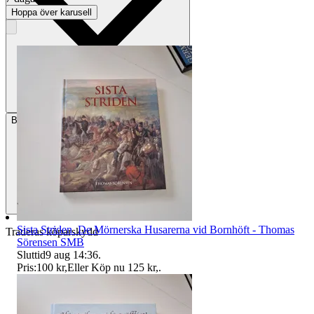
Hoppa över karusell
Betalning
Via Tradera
Sista Striden. De Mörnerska Husarerna vid Bornhöft - Thomas
Traderas köparskydd
Sörensen SMB
Sluttid
9 aug 14:36
.
Pris:
100 kr
,
Eller Köp nu
125 kr
,
.