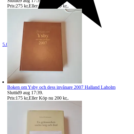
Sluttid
9 aug 17:39
.
Pris:
275 kr
,
Eller Köp nu
350 kr
,
.
5.0
Boken om Ysby och dess invånare 2007 Halland Laholm
Sluttid
9 aug 17:39
.
Pris:
175 kr
,
Eller Köp nu
200 kr
,
.