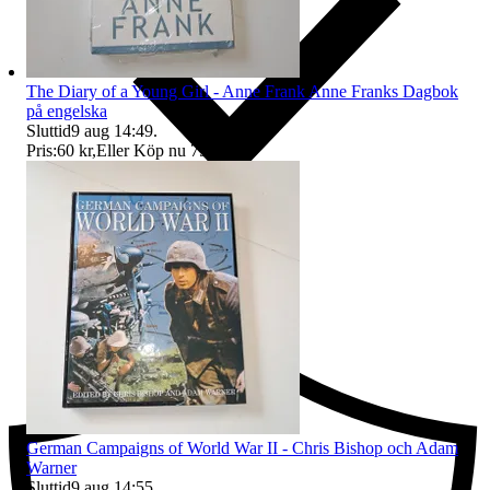
The Diary of a Young Girl - Anne Frank Anne Franks Dagbok
på engelska
Sluttid
9 aug 14:49
.
Pris:
60 kr
,
Eller Köp nu
75 kr
,
.
Ersättning om du inte får din vara
German Campaigns of World War II - Chris Bishop och Adam
Warner
Sluttid
9 aug 14:55
.