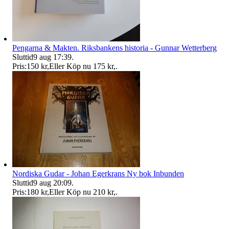
Pengarna & Makten. Riksbankens historia - Gunnar Wetterberg
Sluttid
9 aug 17:39
.
Pris:
150 kr
,
Eller Köp nu
175 kr
,
.
Nordiska Gudar - Johan Egerkrans Ny bok Inbunden
Sluttid
9 aug 20:09
.
Pris:
180 kr
,
Eller Köp nu
210 kr
,
.