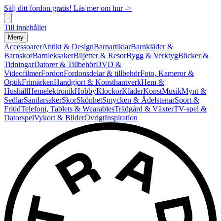
Sälj ditt fordon gratis! Läs mer om hur ->
Till innehållet
Meny
Accessoarer
Antikt & Design
Barnartiklar
Barnkläder &
Barnskor
Barnleksaker
Biljetter & Resor
Bygg & Verktyg
Böcker &
Tidningar
Datorer & Tillbehör
DVD &
Videofilmer
Fordon
Fordonsdelar & tillbehör
Foto, Kameror &
Optik
Frimärken
Handgjort & Konsthantverk
Hem &
Hushåll
Hemelektronik
Hobby
Klockor
Kläder
Konst
Musik
Mynt &
Sedlar
Samlarsaker
Skor
Skönhet
Smycken & Ädelstenar
Sport &
Fritid
Telefoni, Tablets & Wearables
Trädgård & Växter
TV-spel &
Datorspel
Vykort & Bilder
Övrigt
Inspiration