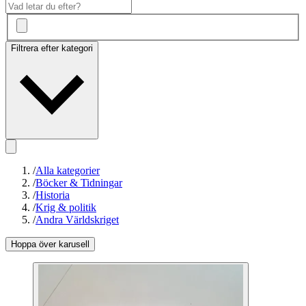
Filtrera efter kategori
/
Alla kategorier
/
Böcker & Tidningar
/
Historia
/
Krig & politik
/
Andra Världskriget
Hoppa över karusell