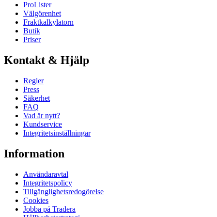
ProLister
Välgörenhet
Fraktkalkylatorn
Butik
Priser
Kontakt & Hjälp
Regler
Press
Säkerhet
FAQ
Vad är nytt?
Kundservice
Integritetsinställningar
Information
Användaravtal
Integritetspolicy
Tillgänglighetsredogörelse
Cookies
Jobba på Tradera