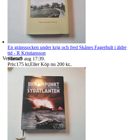
En gränssocken under krig och fred Skånes Fagerhult i äldre
tid - R Kristiansson
Verifierad
Sluttid
9 aug 17:39
.
Pris:
175 kr
,
Eller Köp nu
200 kr
,
.