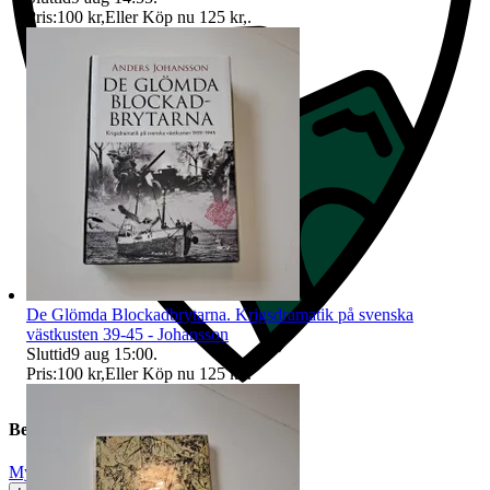
Pris:
100 kr
,
Eller Köp nu
125 kr
,
.
De Glömda Blockadbrytarna. Krigsdramatik på svenska
västkusten 39-45 - Johansson
Sluttid
9 aug 15:00
.
Pris:
100 kr
,
Eller Köp nu
125 kr
,
.
Beskrivning
Mycket gott skick