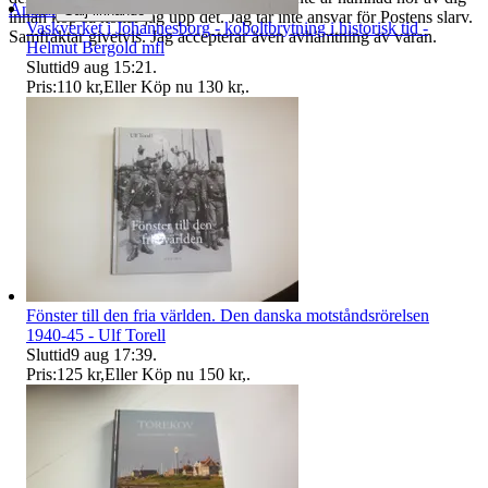
Anmäl
Sälj liknande
innan köp så kollar jag upp det. Jag tar inte ansvar för Postens slarv.
Vaskverket i Johannesborg - koboltbrytning i historisk tid -
Samfraktar givetvis. Jag accepterar även avhämtning av varan.
Helmut Bergold mfl
Sluttid
9 aug 15:21
.
Pris:
110 kr
,
Eller Köp nu
130 kr
,
.
Fönster till den fria världen. Den danska motståndsrörelsen
1940-45 - Ulf Torell
Sluttid
9 aug 17:39
.
Pris:
125 kr
,
Eller Köp nu
150 kr
,
.