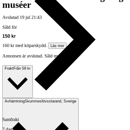
muséer
Avslutad
19 jul 21:43
Såld för
150 kr
160 kr med köparskydd.
Läs mer
Annonsen är avslutad. Såld med Köp nu.
Frakt
Från 59 kr
Avhämtning
Skummeslövsstarand, Sverige
Samfrakt
7 dagar