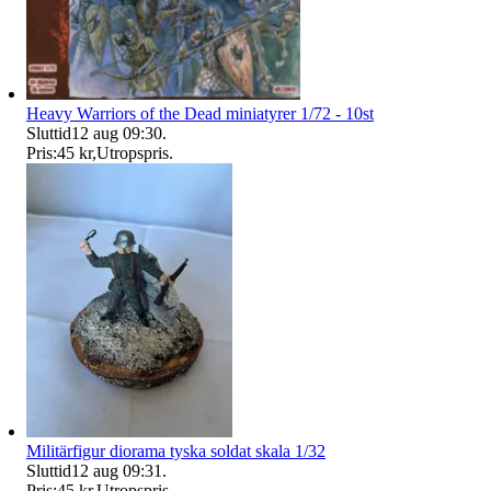
Heavy Warriors of the Dead miniatyrer 1/72 - 10st
Sluttid
12 aug 09:30
.
Pris:
45 kr
,
Utropspris
.
Militärfigur diorama tyska soldat skala 1/32
Sluttid
12 aug 09:31
.
Pris:
45 kr
,
Utropspris
.