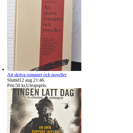
Att skriva romaner och noveller
Sluttid
12 aug 21:46
.
Pris:
50 kr
,
Utropspris
.