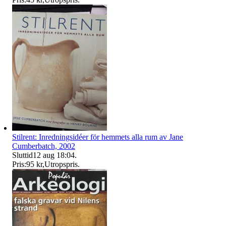
Stilrent: Inredningsidéer för hemmets alla rum av Jane
Cumberbatch, 2002
Sluttid
12 aug 18:04
.
Pris:
95 kr
,
Utropspris
.