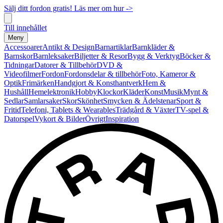
Sälj ditt fordon gratis! Läs mer om hur ->
Till innehållet
Meny
Accessoarer
Antikt & Design
Barnartiklar
Barnkläder &
Barnskor
Barnleksaker
Biljetter & Resor
Bygg & Verktyg
Böcker &
Tidningar
Datorer & Tillbehör
DVD &
Videofilmer
Fordon
Fordonsdelar & tillbehör
Foto, Kameror &
Optik
Frimärken
Handgjort & Konsthantverk
Hem &
Hushåll
Hemelektronik
Hobby
Klockor
Kläder
Konst
Musik
Mynt &
Sedlar
Samlarsaker
Skor
Skönhet
Smycken & Ädelstenar
Sport &
Fritid
Telefoni, Tablets & Wearables
Trädgård & Växter
TV-spel &
Datorspel
Vykort & Bilder
Övrigt
Inspiration