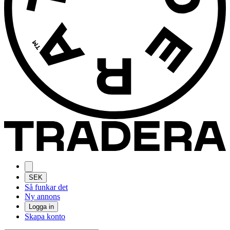
SEK
Så funkar det
Ny annons
Logga in
Skapa konto