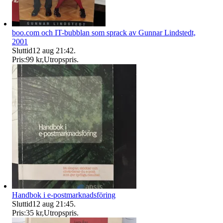
boo.com och IT-bubblan som sprack av Gunnar Lindstedt,
2001
Sluttid
12 aug 21:42
.
Pris:
99 kr
,
Utropspris
.
Handbok i e-postmarknadsföring
Sluttid
12 aug 21:45
.
Pris:
35 kr
,
Utropspris
.