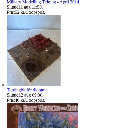
Military Modelling Tidning - April 2014
Sluttid
11 aug 11:58
.
Pris:
52 kr
,
Utropspris
.
Terrängbit för diorama
Sluttid
12 aug 09:30
.
Pris:
40 kr
,
Utropspris
.