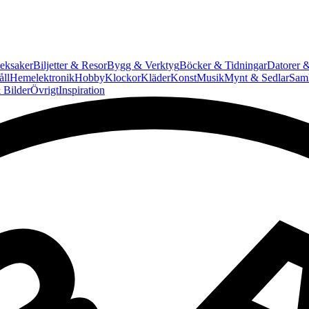
eksaker
Biljetter & Resor
Bygg & Verktyg
Böcker & Tidningar
Datorer &
ll
Hemelektronik
Hobby
Klockor
Kläder
Konst
Musik
Mynt & Sedlar
Saml
 Bilder
Övrigt
Inspiration