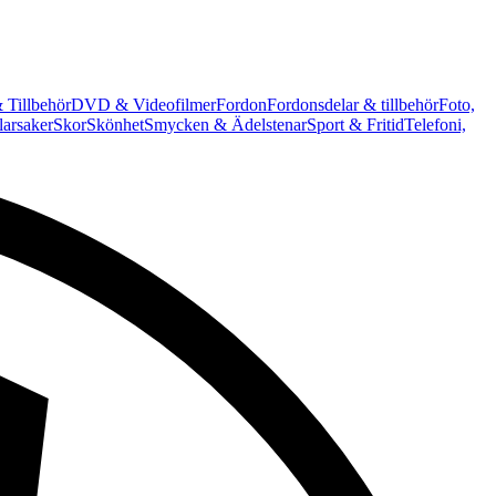
 Tillbehör
DVD & Videofilmer
Fordon
Fordonsdelar & tillbehör
Foto,
arsaker
Skor
Skönhet
Smycken & Ädelstenar
Sport & Fritid
Telefoni,