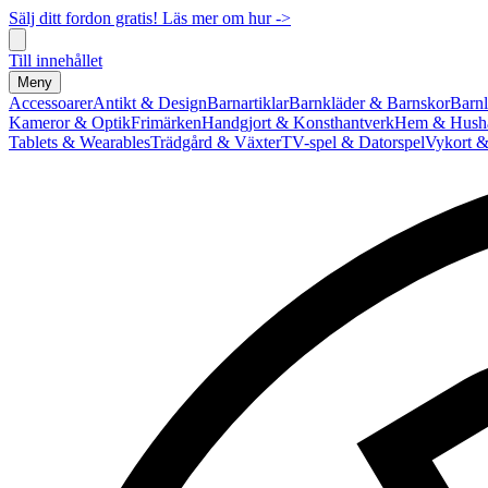
Sälj ditt fordon gratis! Läs mer om hur ->
Till innehållet
Meny
Accessoarer
Antikt & Design
Barnartiklar
Barnkläder & Barnskor
Barnl
Kameror & Optik
Frimärken
Handgjort & Konsthantverk
Hem & Hushå
Tablets & Wearables
Trädgård & Växter
TV-spel & Datorspel
Vykort &