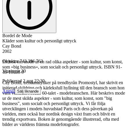
Bordel de Mode
Kläder som kultur och personligt uttryck
Cay Bond
2002
Objektnr
743 396 763
En bok om mode ur en rad olika aspekter - som kultur, som konst,
som »big business«, som socialt och personligt uttryck. ISBN 91-
Visningar
20
46-18038-9
Publicerad
2 aug 22:30
Cay Bond, trendanalytiker på trendbyrån Promostyl, har skrivit en
initierad skildring och kärleksfull hyllning till den bransch som hon
Anmäl
Sälj liknande
varit verksam i sedan 60-talet - modebranschen. Här beskrivs mode
ur de mest skilda aspekter - som kultur, som konst, som "big
business", som socialt och personligt uttryck. Vi får följa
utvecklingen i modets huvudstad Paris och dess påverkan på
världen, men också hur nordisk design växt fram och blivit en
trendig exportvara. Boken är genomgående illustrerad, ofta med
bilder av världens främsta modefotografer.