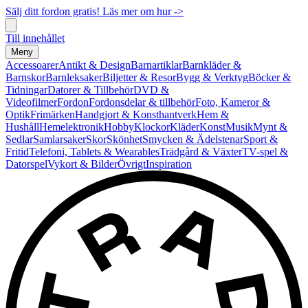
Sälj ditt fordon gratis! Läs mer om hur ->
Till innehållet
Meny
Accessoarer
Antikt & Design
Barnartiklar
Barnkläder &
Barnskor
Barnleksaker
Biljetter & Resor
Bygg & Verktyg
Böcker &
Tidningar
Datorer & Tillbehör
DVD &
Videofilmer
Fordon
Fordonsdelar & tillbehör
Foto, Kameror &
Optik
Frimärken
Handgjort & Konsthantverk
Hem &
Hushåll
Hemelektronik
Hobby
Klockor
Kläder
Konst
Musik
Mynt &
Sedlar
Samlarsaker
Skor
Skönhet
Smycken & Ädelstenar
Sport &
Fritid
Telefoni, Tablets & Wearables
Trädgård & Växter
TV-spel &
Datorspel
Vykort & Bilder
Övrigt
Inspiration