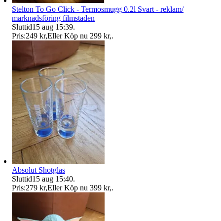
Stelton To Go Click - Termosmugg 0.2l Svart - reklam/
marknadsföring filmstaden
Sluttid
15 aug 15:39
.
Pris:
249 kr
,
Eller Köp nu
299 kr
,
.
Absolut Shotglas
Sluttid
15 aug 15:40
.
Pris:
279 kr
,
Eller Köp nu
399 kr
,
.