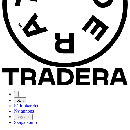
SEK
Så funkar det
Ny annons
Logga in
Skapa konto