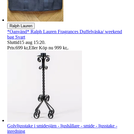
Ralph Lauren
*Oanvänd* Ralph Lauren Fragrances Duffelväska/ weekend
bag Svart
Sluttid
15 aug 15:20
.
Pris:
699 kr
,
Eller Köp nu
999 kr
,
.
Golvljusstake i smidesjärn - ljushållare - smide - ljusstake -
inredning