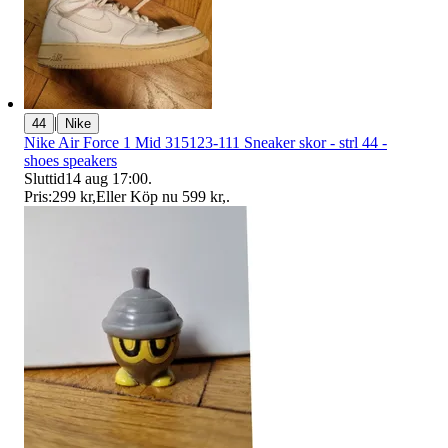
|
44
Nike
Nike Air Force 1 Mid 315123-111 Sneaker skor - strl 44 -
shoes speakers
Sluttid
14 aug 17:00
.
Pris:
299 kr
,
Eller Köp nu
599 kr
,
.