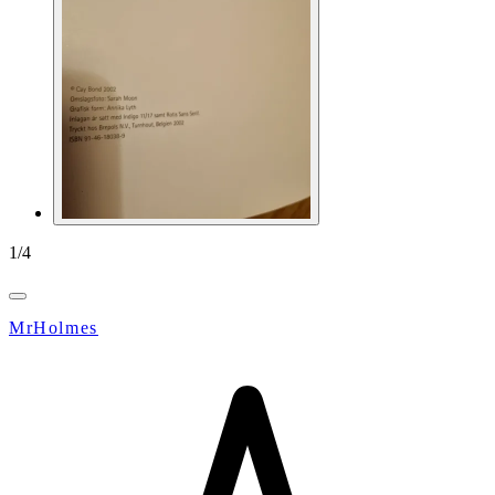
1
/
4
MrHolmes