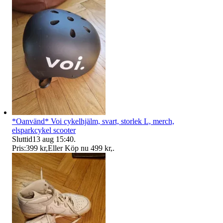
*Oanvänd* Voi cykelhjälm, svart, storlek L, merch,
elsparkcykel scooter
Sluttid
13 aug 15:40
.
Pris:
399 kr
,
Eller Köp nu
499 kr
,
.