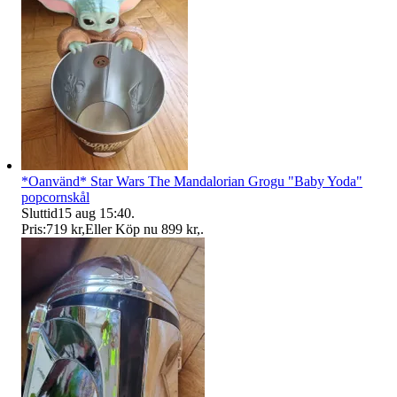
*Oanvänd* Star Wars The Mandalorian Grogu "Baby Yoda"
popcornskål
Sluttid
15 aug 15:40
.
Pris:
719 kr
,
Eller Köp nu
899 kr
,
.