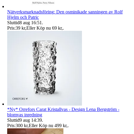
Nätverksmarknadsföring: Den osminikade sanningen av Rolf
Hjelm och Patric
Sluttid
8 aug 16:51
.
Pris:
39 kr
,
Eller Köp nu
69 kr
,
.
*Ny* Orrefors Carat Kristallvas - Design Lena Bergström -
blomvas inredning
Sluttid
9 aug 14:39
.
Pris:
300 kr
,
Eller Köp nu
499 kr
,
.