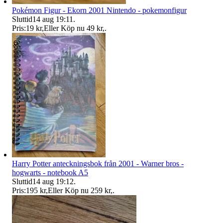
Pokémon Figur - Ekorn 2001 Nintendo - pokemonfigur
Sluttid
14 aug 19:11
.
Pris:
19 kr
,
Eller Köp nu
49 kr
,
.
Harry Potter anteckningsbok från 2001 - Warner bros -
hogwarts - notebook A5
Sluttid
14 aug 19:12
.
Pris:
195 kr
,
Eller Köp nu
259 kr
,
.