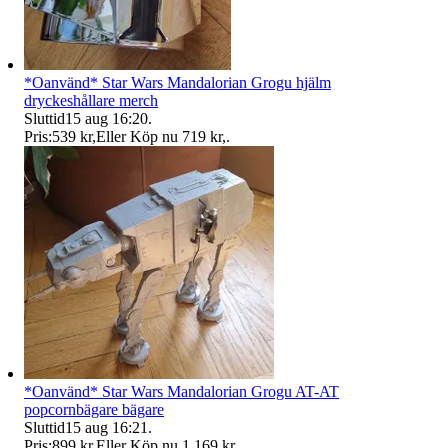
*Oanvänd* Star Wars Mandalorian Grogu hjälm
dryckeshållare merch
Sluttid
15 aug 16:20
.
Pris:
539 kr
,
Eller Köp nu
719 kr
,
.
*Oanvänd* Star Wars Mandalorian Grogu AT-AT
popcornbägare bägare
Sluttid
15 aug 16:21
.
Pris:
899 kr
,
Eller Köp nu
1 169 kr
,
.