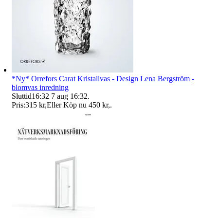
*Ny* Orrefors Carat Kristallvas - Design Lena Bergström -
blomvas inredning
Sluttid
16:32
7 aug 16:32
.
Pris:
315 kr
,
Eller Köp nu
450 kr
,
.