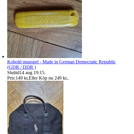
Kobold munspel - Made in German Democratic Republic
(GDR / DDR )
Sluttid
14 aug 19:15
.
Pris:
149 kr
,
Eller Köp nu
249 kr
,
.