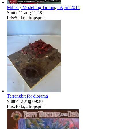
Military Modelling Tidning - April 2014
Sluttid
11 aug 11:58
.
Pris:
52 kr
,
Utropspris
.
Terrängbit för diorama
Sluttid
12 aug 09:30
.
Pris:
40 kr
,
Utropspris
.