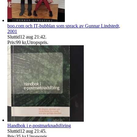
boo.com och IT-bubblan som sprack av Gunnar Lindstedt,
2001
Sluttid
12 aug 21:42
.
Pris:
99 kr
,
Utropspris
.
Handbok i e-postmarknadsföring
Sluttid
12 aug 21:45
.
Pris:
35 kr
,
Utropspris
.