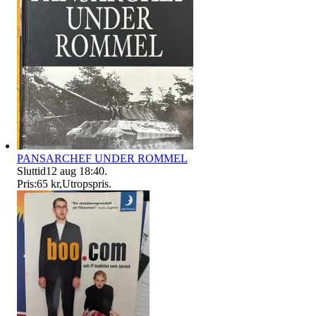
PANSARCHEF UNDER ROMMEL
Sluttid
12 aug 18:40
.
Pris:
65 kr
,
Utropspris
.