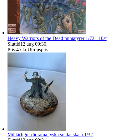
Heavy Warriors of the Dead miniatyrer 1/72 - 10st
Sluttid
12 aug 09:30
.
Pris:
45 kr
,
Utropspris
.
Militärfigur diorama tyska soldat skala 1/32