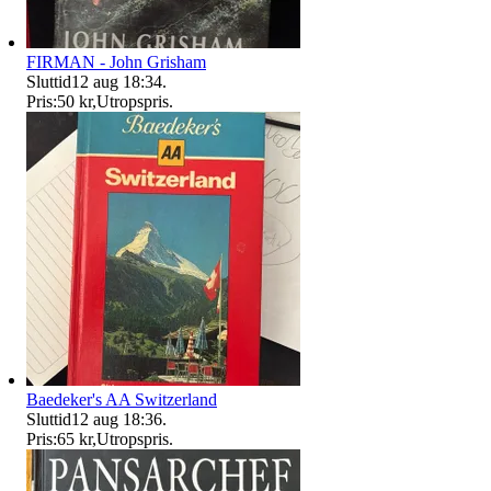
FIRMAN - John Grisham
Sluttid
12 aug 18:34
.
Pris:
50 kr
,
Utropspris
.
Baedeker's AA Switzerland
Sluttid
12 aug 18:36
.
Pris:
65 kr
,
Utropspris
.