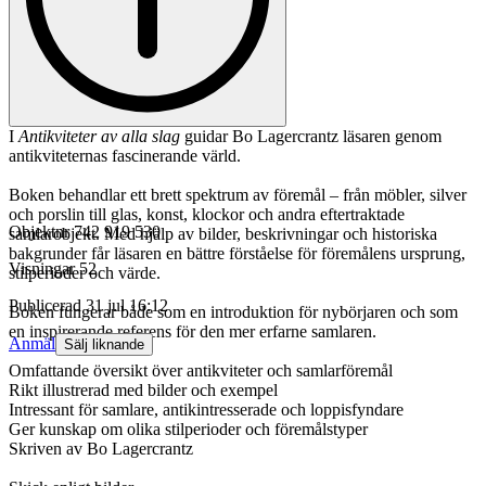
I
Antikviteter av alla slag
guidar Bo Lagercrantz läsaren genom
antikviteternas fascinerande värld.
Boken behandlar ett brett spektrum av föremål – från möbler, silver
och porslin till glas, konst, klockor och andra eftertraktade
Objektnr
742 919 530
samlarobjekt. Med hjälp av bilder, beskrivningar och historiska
bakgrunder får läsaren en bättre förståelse för föremålens ursprung,
Visningar
52
stilperioder och värde.
Publicerad
31 jul 16:12
Boken fungerar både som en introduktion för nybörjaren och som
en inspirerande referens för den mer erfarne samlaren.
Anmäl
Sälj liknande
Omfattande översikt över antikviteter och samlarföremål
Rikt illustrerad med bilder och exempel
Intressant för samlare, antikintresserade och loppisfyndare
Ger kunskap om olika stilperioder och föremålstyper
Skriven av Bo Lagercrantz