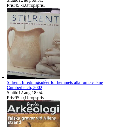
Sluttid
12 aug 09:31
.
Pris:
45 kr
,
Utropspris
.
Stilrent: Inredningsidéer för hemmets alla rum av Jane
Cumberbatch, 2002
Sluttid
12 aug 18:04
.
Pris:
95 kr
,
Utropspris
.