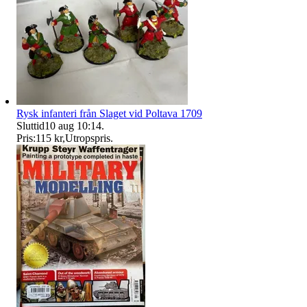
Rysk infanteri från Slaget vid Poltava 1709
Sluttid
10 aug 10:14
.
Pris:
115 kr
,
Utropspris
.