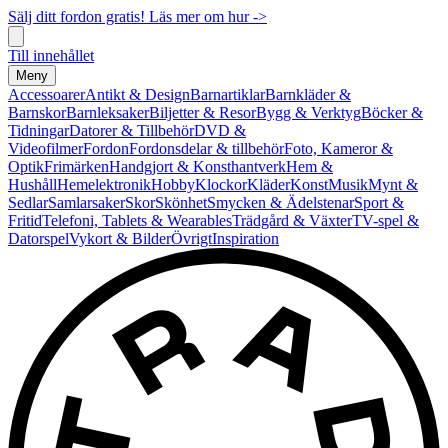
Sälj ditt fordon gratis! Läs mer om hur ->
Till innehållet
Meny
Accessoarer
Antikt & Design
Barnartiklar
Barnkläder &
Barnskor
Barnleksaker
Biljetter & Resor
Bygg & Verktyg
Böcker &
Tidningar
Datorer & Tillbehör
DVD &
Videofilmer
Fordon
Fordonsdelar & tillbehör
Foto, Kameror &
Optik
Frimärken
Handgjort & Konsthantverk
Hem &
Hushåll
Hemelektronik
Hobby
Klockor
Kläder
Konst
Musik
Mynt &
Sedlar
Samlarsaker
Skor
Skönhet
Smycken & Ädelstenar
Sport &
Fritid
Telefoni, Tablets & Wearables
Trädgård & Växter
TV-spel &
Datorspel
Vykort & Bilder
Övrigt
Inspiration