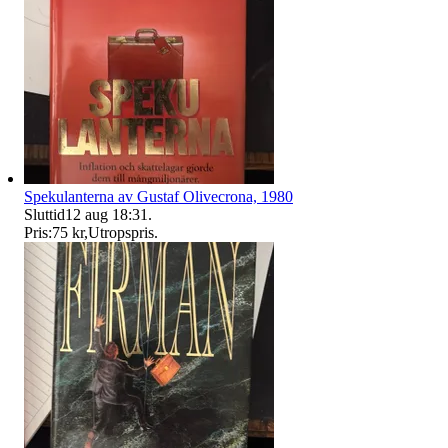
Spekulanterna av Gustaf Olivecrona, 1980
Sluttid
12 aug 18:31
.
Pris:
75 kr
,
Utropspris
.