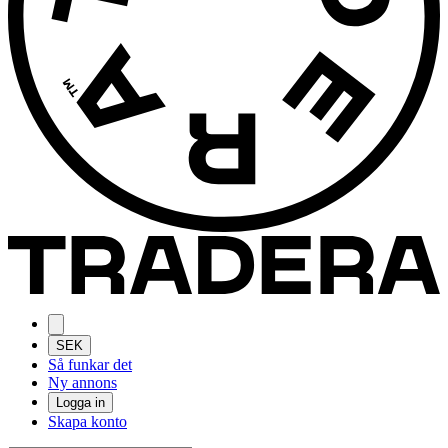
SEK
Så funkar det
Ny annons
Logga in
Skapa konto