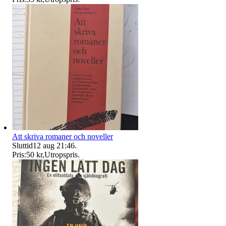
Att skriva romaner och noveller
Sluttid
12 aug 21:46
.
Pris:
50 kr
,
Utropspris
.