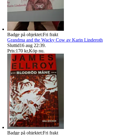
Badge på objektet:
Fri frakt
Grandma and the Wacky Cow av Karin Linderoth
Sluttid
16 aug 22:39
.
Pris:
170 kr
,
Köp nu
.
Badge på objektet:
Fri frakt