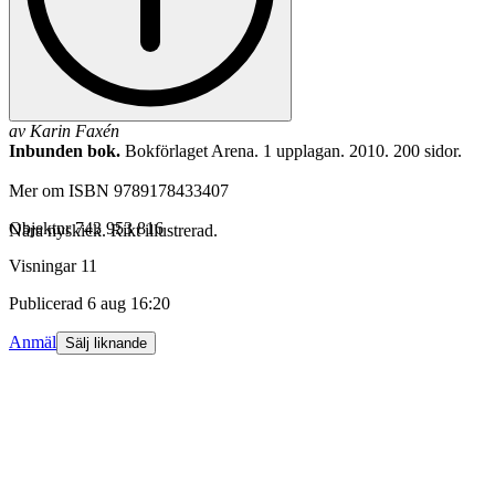
av
Karin Faxén
Inbunden bok.
Bokförlaget Arena. 1 upplagan. 2010. 200 sidor.
Mer om ISBN 9789178433407
Objektnr
743 953 816
Nära nyskick. Rikt illustrerad.
Visningar
11
Publicerad
6 aug 16:20
Anmäl
Sälj liknande