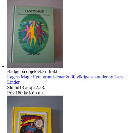
Badge på objektet:
Fri frakt
Lagets Magi: Fyra grundstenar & 30 viktiga sekunder av Lars
Linder
Sluttid
13 aug 22:23
.
Pris:
160 kr
,
Köp nu
.