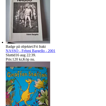
Badge på objektet:
Fri frakt
NASSO - Fehmi Bargello - 2001
Sluttid
16 aug 22:39
.
Pris:
120 kr
,
Köp nu
.