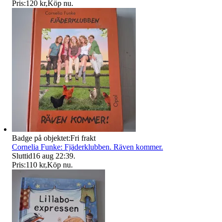
Pris:
120 kr
,
Köp nu
.
Badge på objektet:
Fri frakt
Cornelia Funke: Fjäderklubben. Räven kommer.
Sluttid
16 aug 22:39
.
Pris:
110 kr
,
Köp nu
.