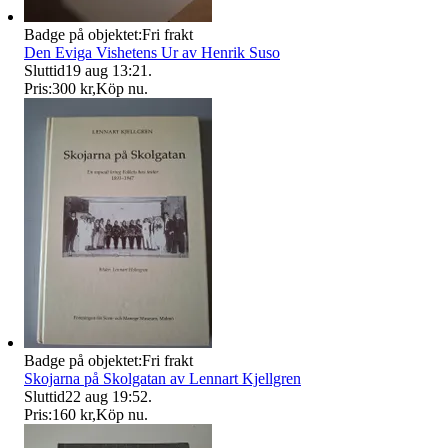
Badge på objektet:
Fri frakt
Den Eviga Vishetens Ur av Henrik Suso
Sluttid
19 aug 13:21
.
Pris:
300 kr
,
Köp nu
.
Badge på objektet:
Fri frakt
Skojarna på Skolgatan av Lennart Kjellgren
Sluttid
22 aug 19:52
.
Pris:
160 kr
,
Köp nu
.