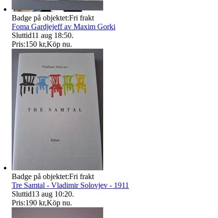
Badge på objektet:
Fri frakt
Foma Gardjejeff av Maxim Gorki
Sluttid
11 aug 18:50
.
Pris:
150 kr
,
Köp nu
.
Badge på objektet:
Fri frakt
Tre Samtal - Vladimir Solovjev - 1911
Sluttid
13 aug 10:20
.
Pris:
190 kr
,
Köp nu
.