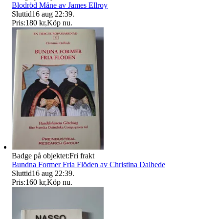
Blodröd Måne av James Ellroy
Sluttid
16 aug 22:39
.
Pris:
180 kr
,
Köp nu
.
Badge på objektet:
Fri frakt
Bundna Former Fria Flöden av Christina Dalhede
Sluttid
16 aug 22:39
.
Pris:
160 kr
,
Köp nu
.