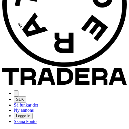
SEK
Så funkar det
Ny annons
Logga in
Skapa konto