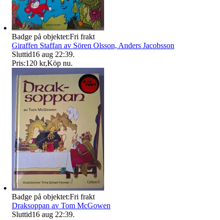
Badge på objektet:
Fri frakt
Giraffen Staffan av Sören Olsson, Anders Jacobsson
Sluttid
16 aug 22:39
.
Pris:
120 kr
,
Köp nu
.
Badge på objektet:
Fri frakt
Draksoppan av Tom McGowen
Sluttid
16 aug 22:39
.