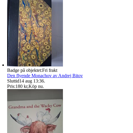
Badge på objektet:
Fri frakt
Den flyende Monachov av Andrej Bitov
Sluttid
14 aug 13:36
.
Pris:
180 kr
,
Köp nu
.