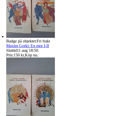
Badge på objektet:
Fri frakt
Maxim Gorki: En mor I-II
Sluttid
11 aug 18:50
.
Pris:
150 kr
,
Köp nu
.