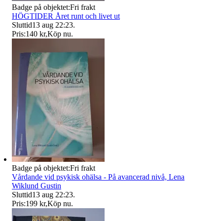
Badge på objektet:
Fri frakt
HÖGTIDER Året runt och livet ut
Sluttid
13 aug 22:23
.
Pris:
140 kr
,
Köp nu
.
Badge på objektet:
Fri frakt
Vårdande vid psykisk ohälsa - På avancerad nivå, Lena
Wiklund Gustin
Sluttid
13 aug 22:23
.
Pris:
199 kr
,
Köp nu
.