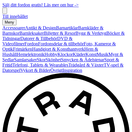
Sälj ditt fordon gratis! Läs mer om hur ->
Till innehållet
Meny
Accessoarer
Antikt & Design
Barnartiklar
Barnkläder &
Barnskor
Barnleksaker
Biljetter & Resor
Bygg & Verktyg
Böcker &
Tidningar
Datorer & Tillbehör
DVD &
Videofilmer
Fordon
Fordonsdelar & tillbehör
Foto, Kameror &
Optik
Frimärken
Handgjort & Konsthantverk
Hem &
Hushåll
Hemelektronik
Hobby
Klockor
Kläder
Konst
Musik
Mynt &
Sedlar
Samlarsaker
Skor
Skönhet
Smycken & Ädelstenar
Sport &
Fritid
Telefoni, Tablets & Wearables
Trädgård & Växter
TV-spel &
Datorspel
Vykort & Bilder
Övrigt
Inspiration