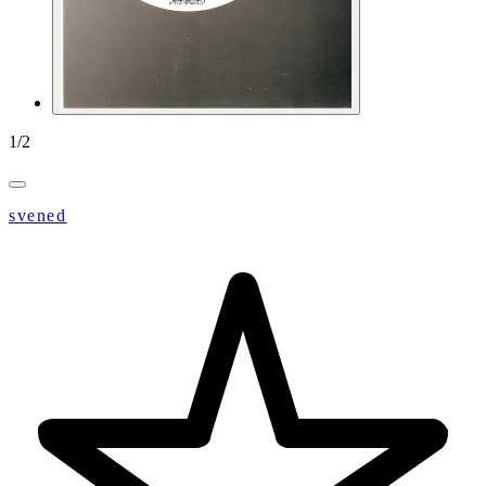
1
/
2
svened