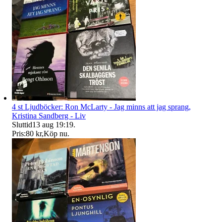
4 st Ljudböcker: Ron McLarty - Jag minns att jag sprang,
Kristina Sandberg - Liv
Sluttid
13 aug 19:19
.
Pris:
80 kr
,
Köp nu
.