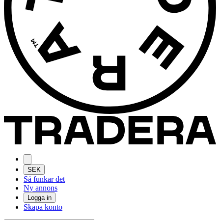
SEK
Så funkar det
Ny annons
Logga in
Skapa konto