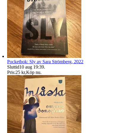
Pocketbok: Sly av Sara Strömberg, 2022
Sluttid
10 aug 19:39
.
Pris:
25 kr
,
Köp nu
.