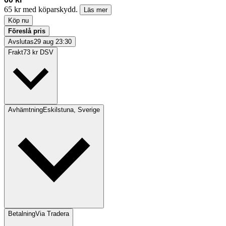
65 kr med köparskydd.
Läs mer
Köp nu
Föreslå pris
Avslutas
29 aug 23:30
Frakt
73 kr DSV
Avhämtning
Eskilstuna, Sverige
Betalning
Via Tradera