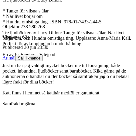
* Tango för vilsna själar
* När livet börjar om
* Hundra omistliga ting. ISBN: 978-91-7433-244-5
Objektnr
738 580 768
Tre ljudböcker av Lucy Dillon: Tango för vilsna själar, När livet
Visningar
62
börjar om, och Hundra omistliga ting. Uppläsare: Anna-Maria Käll.
Perfekt för avkoppling och underhållning.
Publicerad
30 jun 23:30
En av kartongerna är tejpad
Anmäl
Sälj liknande
Just nu har jag väldigt mycket böcker ute till försäljning, både
pocket, inbundna, ljudböcker samt barnböcker. Kika gärna på de
auktionerna o handlar du fler böcker så samfraktar jag o du betalar
lägre frakt för dina böcker!
Katt finns I hemmet så katthår medföljer garanterat
Samfraktar gärna