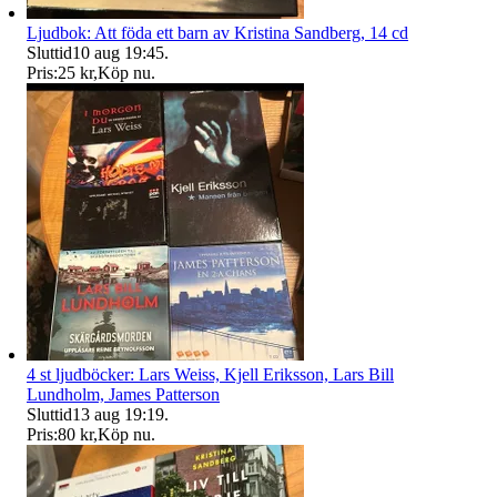
Ljudbok: Att föda ett barn av Kristina Sandberg, 14 cd
Sluttid
10 aug 19:45
.
Pris:
25 kr
,
Köp nu
.
4 st ljudböcker: Lars Weiss, Kjell Eriksson, Lars Bill
Lundholm, James Patterson
Sluttid
13 aug 19:19
.
Pris:
80 kr
,
Köp nu
.