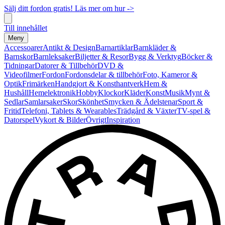
Sälj ditt fordon gratis! Läs mer om hur ->
Till innehållet
Meny
Accessoarer
Antikt & Design
Barnartiklar
Barnkläder &
Barnskor
Barnleksaker
Biljetter & Resor
Bygg & Verktyg
Böcker &
Tidningar
Datorer & Tillbehör
DVD &
Videofilmer
Fordon
Fordonsdelar & tillbehör
Foto, Kameror &
Optik
Frimärken
Handgjort & Konsthantverk
Hem &
Hushåll
Hemelektronik
Hobby
Klockor
Kläder
Konst
Musik
Mynt &
Sedlar
Samlarsaker
Skor
Skönhet
Smycken & Ädelstenar
Sport &
Fritid
Telefoni, Tablets & Wearables
Trädgård & Växter
TV-spel &
Datorspel
Vykort & Bilder
Övrigt
Inspiration