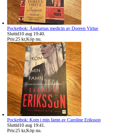
Pocketbok: Änglarnas medicin av Doreen Virtue
Sluttid
10 aug 19:40
.
Pris:
25 kr
,
Köp nu
.
Pocketbok: Kom i min famn av Caroline Eriksson
Sluttid
10 aug 19:41
.
Pris:
25 kr
,
Köp nu
.