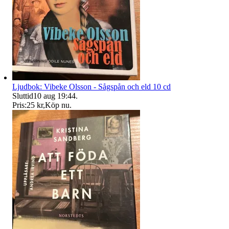
Ljudbok: Vibeke Olsson - Sågspån och eld 10 cd
Sluttid
10 aug 19:44
.
Pris:
25 kr
,
Köp nu
.