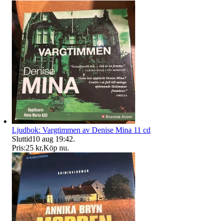
Ljudbok: Vargtimmen av Denise Mina 11 cd
Sluttid
10 aug 19:42
.
Pris:
25 kr
,
Köp nu
.