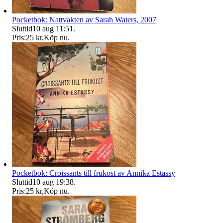
Pocketbok: Nattvakten av Sarah Waters, 2007
Sluttid
10 aug 11:51
.
Pris:
25 kr
,
Köp nu
.
Pocketbok: Croissants till frukost av Annika Estassy
Sluttid
10 aug 19:38
.
Pris:
25 kr
,
Köp nu
.