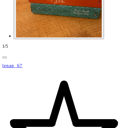
1
/
5
lenap_67