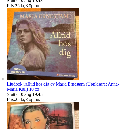
Sluttid
10 aug 19:43
.
Pris:
25 kr
,
Köp nu
.
Ljudbok: Alltid hos dig av Maria Ernestam (Uppläsare: Anna-
Maria Käll) 10 cd
Sluttid
10 aug 19:43
.
Pris:
25 kr
,
Köp nu
.