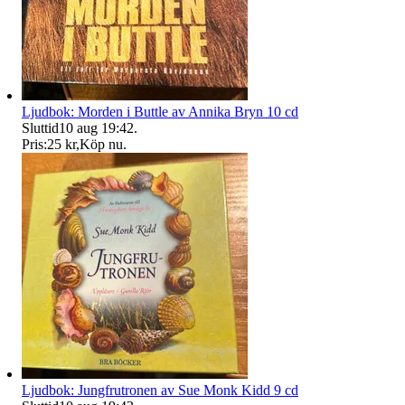
Ljudbok: Morden i Buttle av Annika Bryn 10 cd
Sluttid
10 aug 19:42
.
Pris:
25 kr
,
Köp nu
.
Ljudbok: Jungfrutronen av Sue Monk Kidd 9 cd