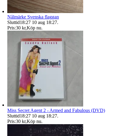
Nålmärke Svenska flaggan
Sluttid
18:27
10 aug 18:27
.
Pris:
30 kr
,
Köp nu
.
Miss Secret Agent 2 - Armed and Fabulous (DVD)
Sluttid
18:27
10 aug 18:27
.
Pris:
30 kr
,
Köp nu
.