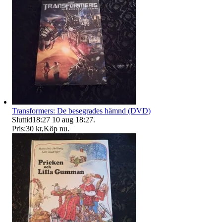
Transformers: De besegrades hämnd (DVD)
Sluttid
18:27
10 aug 18:27
.
Pris:
30 kr
,
Köp nu
.