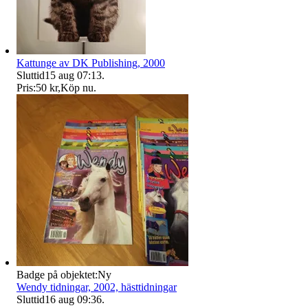
Kattunge av DK Publishing, 2000
Sluttid
15 aug 07:13
.
Pris:
50 kr
,
Köp nu
.
Badge på objektet:
Ny
Wendy tidningar, 2002, hästtidningar
Sluttid
16 aug 09:36
.