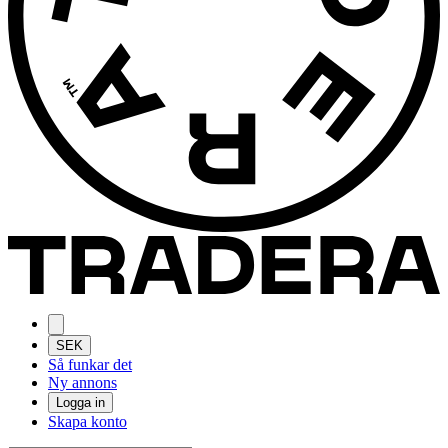
SEK
Så funkar det
Ny annons
Logga in
Skapa konto