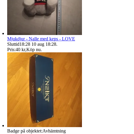
Mjukdjur - Nalle med keps - LOVE
Sluttid
18:28
10 aug 18:28
.
Pris:
40 kr
,
Köp nu
.
Badge på objektet:
Avhämtning