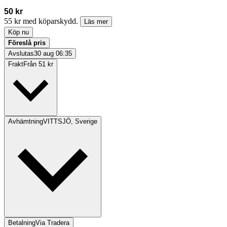
50 kr
55 kr med köparskydd.
Läs mer
Köp nu
Föreslå pris
Avslutas
30 aug 06:35
Frakt
Från 51 kr
Avhämtning
VITTSJÖ, Sverige
Betalning
Via Tradera