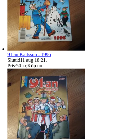
91:an Karlsson - 1996
Sluttid
11 aug 18:21
.
Pris:
50 kr
,
Köp nu
.