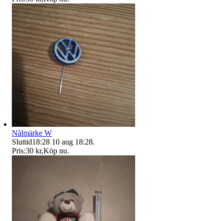
Nålmärke W
Sluttid
18:28
10 aug 18:28
.
Pris:
30 kr
,
Köp nu
.