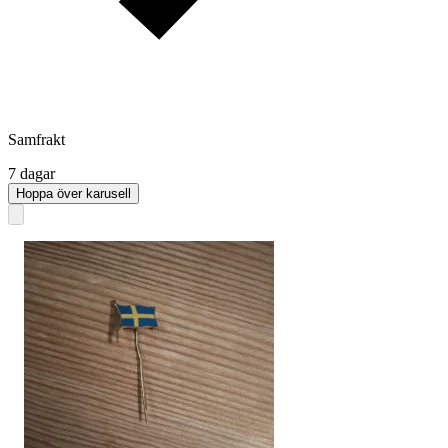
Samfrakt
7 dagar
Hoppa över karusell