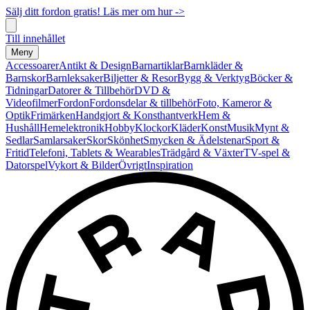
Sälj ditt fordon gratis! Läs mer om hur ->
Till innehållet
Meny
Accessoarer
Antikt & Design
Barnartiklar
Barnkläder &
Barnskor
Barnleksaker
Biljetter & Resor
Bygg & Verktyg
Böcker &
Tidningar
Datorer & Tillbehör
DVD &
Videofilmer
Fordon
Fordonsdelar & tillbehör
Foto, Kameror &
Optik
Frimärken
Handgjort & Konsthantverk
Hem &
Hushåll
Hemelektronik
Hobby
Klockor
Kläder
Konst
Musik
Mynt &
Sedlar
Samlarsaker
Skor
Skönhet
Smycken & Ädelstenar
Sport &
Fritid
Telefoni, Tablets & Wearables
Trädgård & Växter
TV-spel &
Datorspel
Vykort & Bilder
Övrigt
Inspiration