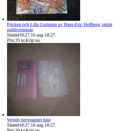
Pricken och Lilla Gumman av Hans-Eric Hellberg, okänt
publiceringsår
Sluttid
18:27
10 aug 18:27
.
Pris:
35 kr
,
Köp nu
.
Wendy brevpapper häst
Sluttid
18:27
10 aug 18:27
.
Pris:
30 kr
,
Köp nu
.