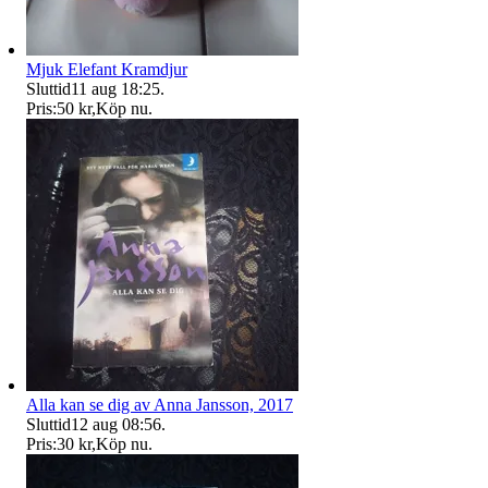
Mjuk Elefant Kramdjur
Sluttid
11 aug 18:25
.
Pris:
50 kr
,
Köp nu
.
Alla kan se dig av Anna Jansson, 2017
Sluttid
12 aug 08:56
.
Pris:
30 kr
,
Köp nu
.