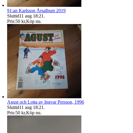
91:an Karlsson Årsalbum 2019
Sluttid
11 aug 18:21
.
Pris:
50 kr
,
Köp nu
.
Agust och Lotta av Ingvar Persson, 1996
Sluttid
11 aug 18:21
.
Pris:
50 kr
,
Köp nu
.