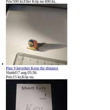
Pris:
500 kr
,
Eller Köp nu
600 kr
,
.
Pins Vägverket Keep the distance
Sluttid
17 aug 05:36
.
Pris:
15 kr
,
Köp nu
.