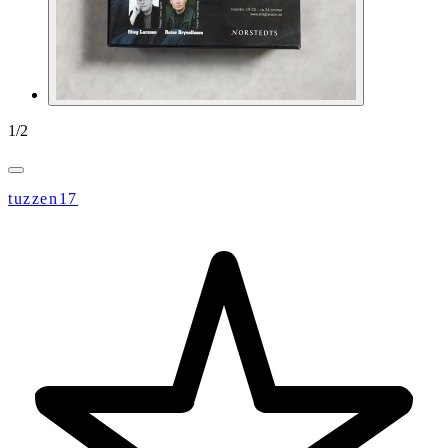
1
/
2
tuzzen17