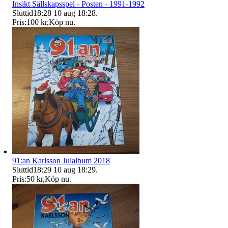
Insikt Sällskapsspel - Posten - 1991-1992
Sluttid
18:28
10 aug 18:28
.
Pris:
100 kr
,
Köp nu
.
91:an Karlsson Julalbum 2018
Sluttid
18:29
10 aug 18:29
.
Pris:
50 kr
,
Köp nu
.