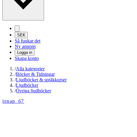
SEK
Så funkar det
Ny annons
Logga in
Skapa konto
/
Alla kategorier
/
Böcker & Tidningar
/
Ljudböcker & språkkurser
/
Ljudböcker
/
Övriga ljudböcker
lenap_67