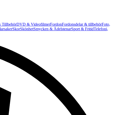
 Tillbehör
DVD & Videofilmer
Fordon
Fordonsdelar & tillbehör
Foto,
arsaker
Skor
Skönhet
Smycken & Ädelstenar
Sport & Fritid
Telefoni,