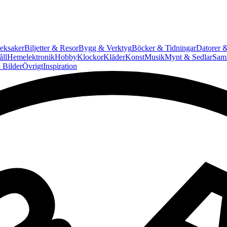
eksaker
Biljetter & Resor
Bygg & Verktyg
Böcker & Tidningar
Datorer &
ll
Hemelektronik
Hobby
Klockor
Kläder
Konst
Musik
Mynt & Sedlar
Saml
 Bilder
Övrigt
Inspiration