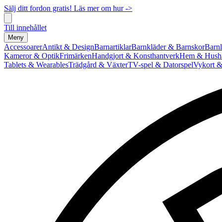
Sälj ditt fordon gratis! Läs mer om hur ->
Till innehållet
Meny
Accessoarer
Antikt & Design
Barnartiklar
Barnkläder & Barnskor
Barnl
Kameror & Optik
Frimärken
Handgjort & Konsthantverk
Hem & Hushå
Tablets & Wearables
Trädgård & Växter
TV-spel & Datorspel
Vykort &