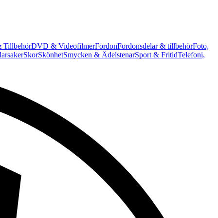
 Tillbehör
DVD & Videofilmer
Fordon
Fordonsdelar & tillbehör
Foto,
arsaker
Skor
Skönhet
Smycken & Ädelstenar
Sport & Fritid
Telefoni,