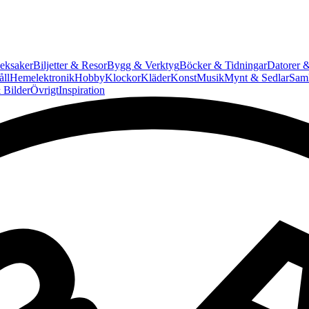
eksaker
Biljetter & Resor
Bygg & Verktyg
Böcker & Tidningar
Datorer &
ll
Hemelektronik
Hobby
Klockor
Kläder
Konst
Musik
Mynt & Sedlar
Saml
 Bilder
Övrigt
Inspiration