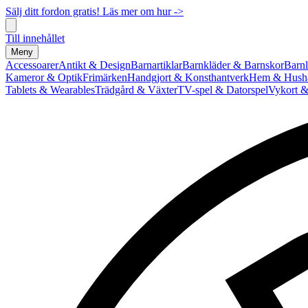
Sälj ditt fordon gratis! Läs mer om hur ->
Till innehållet
Meny
Accessoarer
Antikt & Design
Barnartiklar
Barnkläder & Barnskor
Barnl
Kameror & Optik
Frimärken
Handgjort & Konsthantverk
Hem & Hushå
Tablets & Wearables
Trädgård & Växter
TV-spel & Datorspel
Vykort &