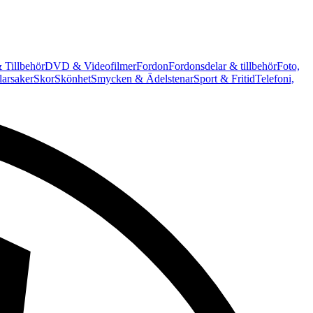
 Tillbehör
DVD & Videofilmer
Fordon
Fordonsdelar & tillbehör
Foto,
arsaker
Skor
Skönhet
Smycken & Ädelstenar
Sport & Fritid
Telefoni,