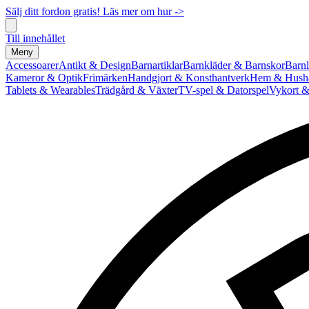
Sälj ditt fordon gratis! Läs mer om hur ->
Till innehållet
Meny
Accessoarer
Antikt & Design
Barnartiklar
Barnkläder & Barnskor
Barnl
Kameror & Optik
Frimärken
Handgjort & Konsthantverk
Hem & Hushå
Tablets & Wearables
Trädgård & Växter
TV-spel & Datorspel
Vykort &