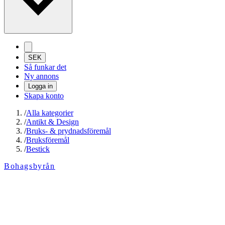
SEK
Så funkar det
Ny annons
Logga in
Skapa konto
/
Alla kategorier
/
Antikt & Design
/
Bruks- & prydnadsföremål
/
Bruksföremål
/
Bestick
Bohagsbyrån