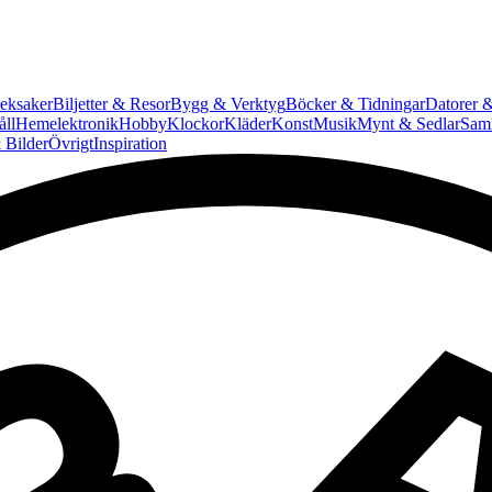
eksaker
Biljetter & Resor
Bygg & Verktyg
Böcker & Tidningar
Datorer &
ll
Hemelektronik
Hobby
Klockor
Kläder
Konst
Musik
Mynt & Sedlar
Saml
 Bilder
Övrigt
Inspiration