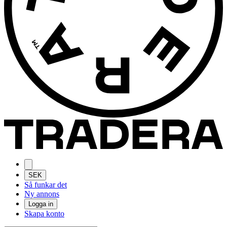
SEK
Så funkar det
Ny annons
Logga in
Skapa konto