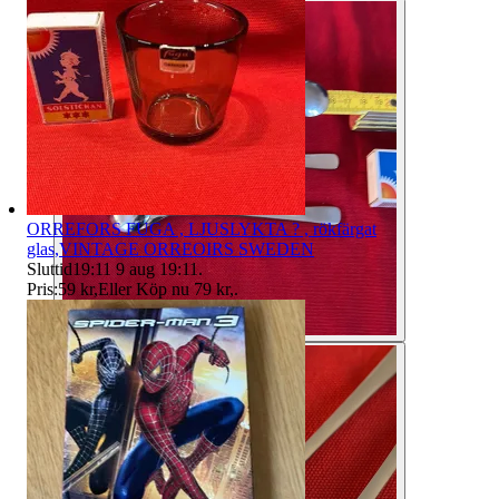
ORREFORS FUGA , LJUSLYKTA ? , rökfärgat
glas,VINTAGE ORREOIRS SWEDEN
Sluttid
19:11
9 aug 19:11
.
Pris:
59 kr
,
Eller Köp nu
79 kr
,
.