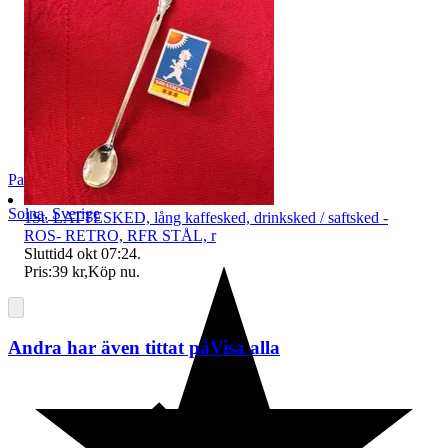
Pat123456
Solna
,
Sverige
1St. LATTESKED, lång kaffesked, drinksked / saftsked -
ROS- RETRO, RFR STÅL, r
Sluttid
4 okt 07:24
.
Pris:
39 kr
,
Köp nu
.
Andra har även tittat på
Visa alla