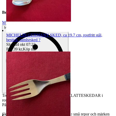
Beskrivning
Mycket gott skick
Inga eller minimala tecken på användning
MICHELIN GERMANY SKED, ca 19.7 cm, rostfritt stål,
bestick, samlsrsked ?
Sluttid
4 okt 07:22
.
Pris:
39 kr
,
Köp nu
.
Tre stycken långa kaffeskedar / teskedar - LATTESKEDAR i
rostfritt stål - Längd ca 15.8 cm.
Påminner lite om MAYA skedar.
Skick: Fint bruksskick med förekommande små repor och märken