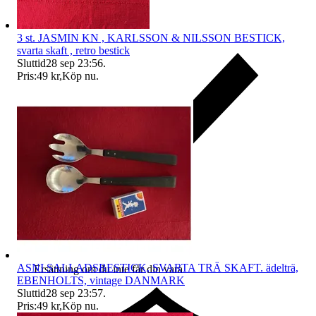
3 st. JASMIN KN , KARLSSON & NILSSON BESTICK,
svarta skaft , retro bestick
Sluttid
28 sep 23:56
.
Pris:
49 kr
,
Köp nu
.
ASNI SALLADSBESTICK, SVARTA TRÄ SKAFT. ädelträ,
Ersättning om du inte får din vara
EBENHOLTS, vintage DANMARK
Sluttid
28 sep 23:57
.
Pris:
49 kr
,
Köp nu
.