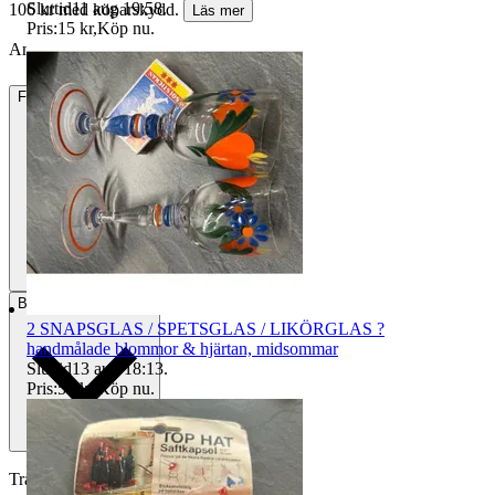
Sluttid
11 aug 19:58
.
106 kr med köparskydd.
Läs mer
Pris:
15 kr
,
Köp nu
.
Annonsen är avslutad. Såld med Köp nu.
Frakt
71 kr PostNord Ombud
Betalning
Via Tradera
2 SNAPSGLAS / SPETSGLAS / LIKÖRGLAS ?
handmålade blommor & hjärtan, midsommar
Sluttid
13 aug 18:13
.
Pris:
59 kr
,
Köp nu
.
Traderas köparskydd