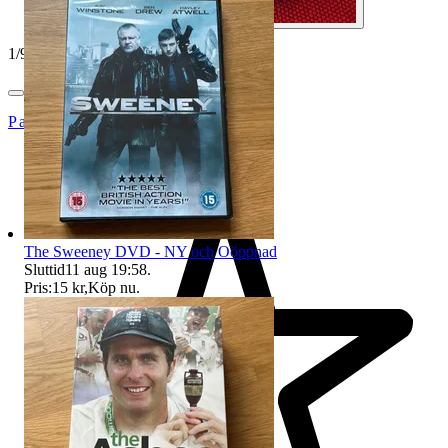
1
/
9
Pat123456
The Sweeney DVD - NY och Oöppnad
Sluttid
11 aug 19:58
.
Pris:
15 kr
,
Köp nu
.