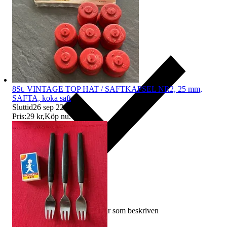
8St. VINTAGE TOP HAT / SAFTKAPSEL NR2, 25 mm,
SAFTA, koka saft
Sluttid
26 sep 22:27
.
Pris:
29 kr
,
Köp nu
.
Ersättning om varan inte är som beskriven