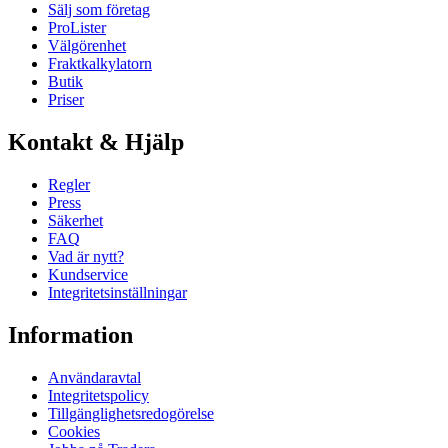
Sälj som företag
ProLister
Välgörenhet
Fraktkalkylatorn
Butik
Priser
Kontakt & Hjälp
Regler
Press
Säkerhet
FAQ
Vad är nytt?
Kundservice
Integritetsinställningar
Information
Användaravtal
Integritetspolicy
Tillgänglighetsredogörelse
Cookies