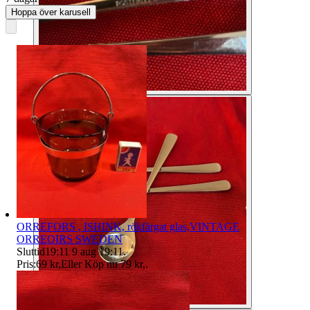
Hoppa över karusell
ORREFORS , ISHINK, rökfärgat glas,VINTAGE
ORREOIRS SWEDEN
Sluttid
19:11
9 aug 19:11
.
Pris:
69 kr
,
Eller Köp nu
79 kr
,
.