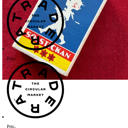
Pris:
.
Pris:
.