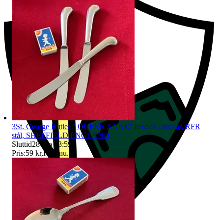
3St. George Butler ” QUEEN ANNE” bestick / knivar, RFR
stål, SHEFFIELD ENGLAND
Sluttid
28 sep 23:59
.
Pris:
59 kr
,
Köp nu
.