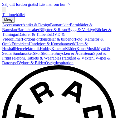
Sälj ditt fordon gratis! Läs mer om hur ->
Till innehållet
Meny
Accessoarer
Antikt & Design
Barnartiklar
Barnkläder &
Barnskor
Barnleksaker
Biljetter & Resor
Bygg & Verktyg
Böcker &
Tidningar
Datorer & Tillbehör
DVD &
Videofilmer
Fordon
Fordonsdelar & tillbehör
Foto, Kameror &
Optik
Frimärken
Handgjort & Konsthantverk
Hem &
Hushåll
Hemelektronik
Hobby
Klockor
Kläder
Konst
Musik
Mynt &
Sedlar
Samlarsaker
Skor
Skönhet
Smycken & Ädelstenar
Sport &
Fritid
Telefoni, Tablets & Wearables
Trädgård & Växter
TV-spel &
Datorspel
Vykort & Bilder
Övrigt
Inspiration