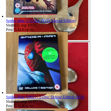
Spider-Man 3 (2-Disc DVD Special Edition)
Sluttid
11 aug 19:57
.
Pris:
15 kr
,
Köp nu
.
Spider-Man (2002) - 2-Disc Deluxe Edition DVD
Sluttid
11 aug 19:57
.
Pris:
15 kr
,
Köp nu
.