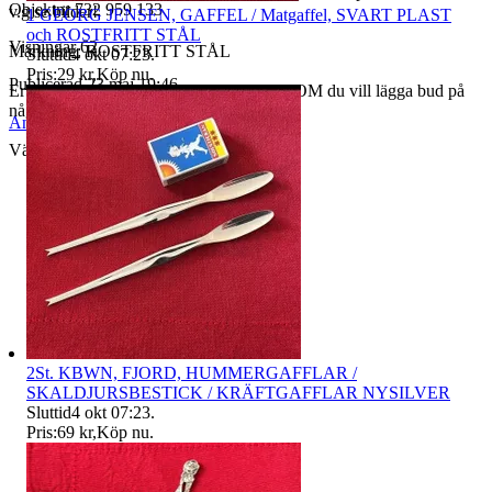
Objektnr
732 959 133
v.g se bilder!
1 GEORG JENSEN, GAFFEL / Matgaffel, SVART PLAST
och ROSTFRITT STÅL
Visningar
62
Märkning: ROSTFRITT STÅL
Sluttid
4 okt 07:23
.
Pris:
29 kr
,
Köp nu
.
Publicerad
23 maj 19:46
Erbjuder SAMFRAKT I upp till 7 dagar OM du vill lägga bud på
något mer.
Anmäl
Sälj liknande
Välkommen!
2St. KBWN, FJORD, HUMMERGAFFLAR /
SKALDJURSBESTICK / KRÄFTGAFFLAR NYSILVER
Sluttid
4 okt 07:23
.
Pris:
69 kr
,
Köp nu
.