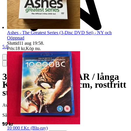
Ashes - The Greatest Series (3-Disc DVD Set) - NY och
Oöppnad
Sluttid
11 aug 19:58
.
5.0
Pris:
18 kr
,
Köp nu
.
3St. LATTESKEDAR / långa
Kaffeskedar - 15.8 cm, rostfritt
stål
Avslutad
28 maj 19:22
Såld för
99 kr
10 000 f.Kr. (Blu-ray)