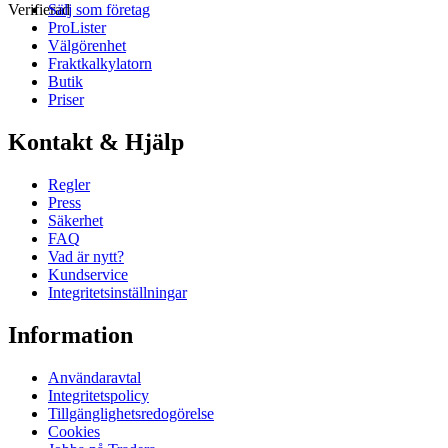
Verifierad
Sälj som företag
ProLister
Välgörenhet
Fraktkalkylatorn
Butik
Priser
Kontakt & Hjälp
Regler
Press
Säkerhet
FAQ
Vad är nytt?
Kundservice
Integritetsinställningar
Information
Användaravtal
Integritetspolicy
Tillgänglighetsredogörelse
Cookies