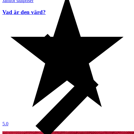
Jämför slutpriser
Vad är den värd?
5.0