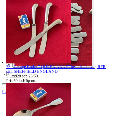
3St. George Butler ” QUEEN ANNE” bestick / knivar, RFR
stål, SHEFFIELD ENGLAND
1
/
17
Sluttid
28 sep 23:59
.
Pris:
59 kr
,
Köp nu
.
Pat123456