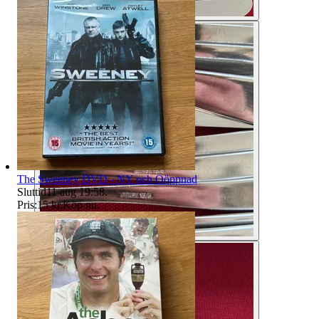
The Sweeney DVD - NY och Oöppnad
Sluttid
11 aug 19:58
.
Pris:
15 kr
,
Köp nu
.