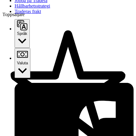
Jobba på Tradera
Hållbarhetsstrategi
Traderas frakt
Toppsäljare
Språk
Valuta