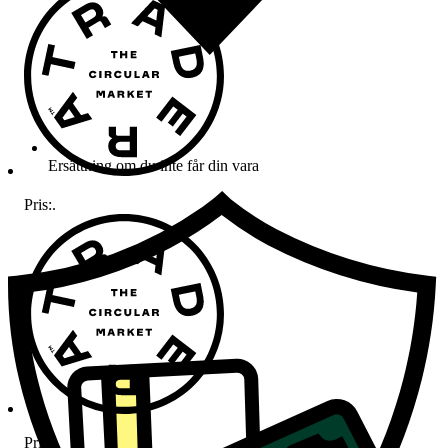
Ersättning om du inte får din vara
Pris:
.
Pris:
.