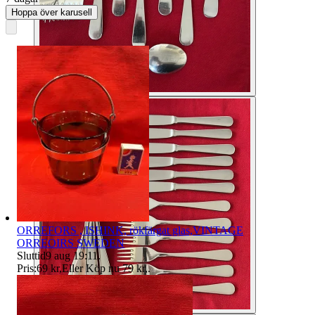
Hoppa över karusell
ORREFORS , ISHINK, rökfärgat glas,VINTAGE
ORREOIRS SWEDEN
Sluttid
9 aug 19:11
.
Pris:
69 kr
,
Eller Köp nu
79 kr
,
.