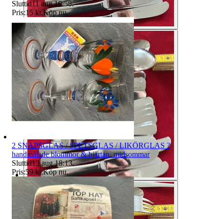
Sluttid
11 aug 19:58
.
Pris:
15 kr
,
Köp nu
.
2 SNAPSGLAS / SPETSGLAS / LIKÖRGLAS ?
handmålade blommor & hjärtan, midsommar
Sluttid
13 aug 18:13
.
Pris:
59 kr
,
Köp nu
.