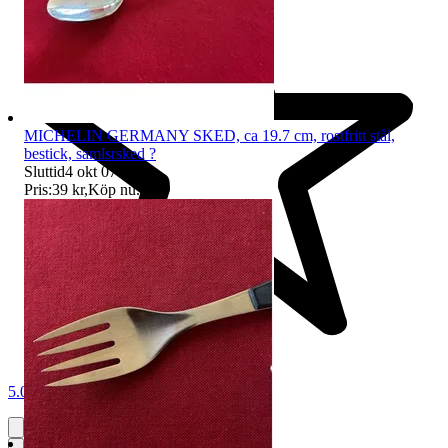
MICHELIN GERMANY SKED, ca 19.7 cm, rostfritt stål,
bestick, samlsrsked ?
Sluttid
4 okt 07:22
.
Pris:
39 kr
,
Köp nu
.
5.0