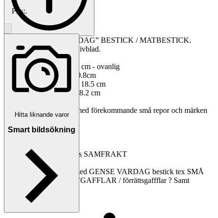
Pris:
.
19 delar GENSE ”VARDAG” BESTICK / MATBESTICK.
Knivarna har tandade knivblad.
1St. Dessertsked ca 25.5 cm - ovanlig
6St. kniv / matkniv ca 19.8cm
Objektnr
732 969 653
6St. gaffel / matgaffel ca 18.5 cm
6St. Sked / matsked ca 18.2 cm
Visningar
96
Skick: Fint Bruksskick med förekommande små repor och märken
Hitta liknande varor
Publicerad
23 maj 20:38
v.g se bilder!
Smart bildsökning
Anmäl
Sälj liknande
Märkning: GENSE 18/8
Erbjuder upp till 7 dagars SAMFRAKT
Har flera annonser ute med GENSE VARDAG bestick tex SMÅ
GAFFLAR / DESSERTGAFFLAR / förrättsgaffflar ? Samt
kaffeskedar / teskedar
Välkommen!!