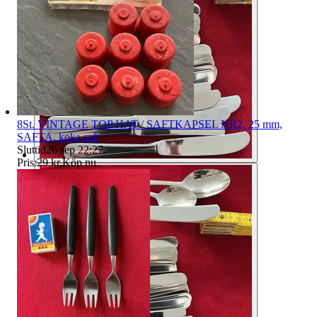
8St. VINTAGE TOP HAT / SAFTKAPSEL NR2, 25 mm,
SAFTA, koka saft
Sluttid
26 sep 22:27
.
Pris:
29 kr
,
Köp nu
.