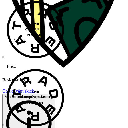
Pris:
.
Beskrivning
Gott använt skick
Mindre tecken på användning