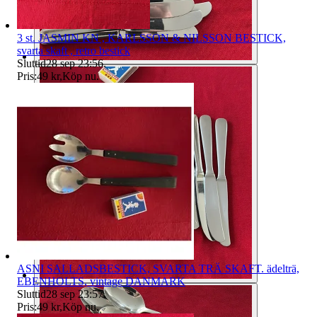
3 st. JASMIN KN , KARLSSON & NILSSON BESTICK,
svarta skaft , retro bestick
Sluttid
28 sep 23:56
.
Pris:
49 kr
,
Köp nu
.
ASNI SALLADSBESTICK, SVARTA TRÄ SKAFT. ädelträ,
EBENHOLTS, vintage DANMARK
Sluttid
28 sep 23:57
.
Pris:
49 kr
,
Köp nu
.