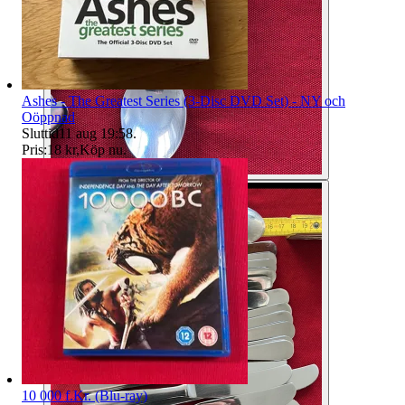
Ashes - The Greatest Series (3-Disc DVD Set) - NY och
Oöppnad
Sluttid
11 aug 19:58
.
Pris:
18 kr
,
Köp nu
.
10 000 f.Kr. (Blu-ray)