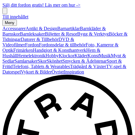
Sälj ditt fordon gratis! Läs mer om hur ->
Till innehållet
Meny
Accessoarer
Antikt & Design
Barnartiklar
Barnkläder &
Barnskor
Barnleksaker
Biljetter & Resor
Bygg & Verktyg
Böcker &
Tidningar
Datorer & Tillbehör
DVD &
Videofilmer
Fordon
Fordonsdelar & tillbehör
Foto, Kameror &
Optik
Frimärken
Handgjort & Konsthantverk
Hem &
Hushåll
Hemelektronik
Hobby
Klockor
Kläder
Konst
Musik
Mynt &
Sedlar
Samlarsaker
Skor
Skönhet
Smycken & Ädelstenar
Sport &
Fritid
Telefoni, Tablets & Wearables
Trädgård & Växter
TV-spel &
Datorspel
Vykort & Bilder
Övrigt
Inspiration