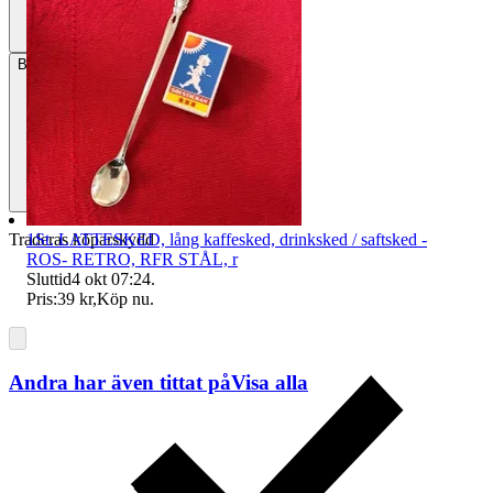
Betalning
Via Tradera
1St. LATTESKED, lång kaffesked, drinksked / saftsked -
Traderas köparskydd
ROS- RETRO, RFR STÅL, r
Sluttid
4 okt 07:24
.
Pris:
39 kr
,
Köp nu
.
Andra har även tittat på
Visa alla