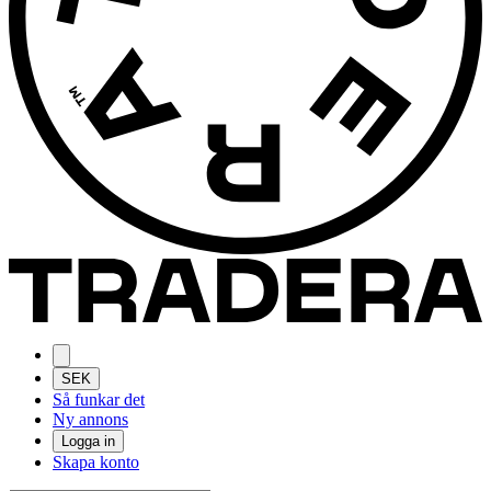
SEK
Så funkar det
Ny annons
Logga in
Skapa konto