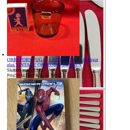
ORREFORS FUGA , LJUSLYKTA ? , rökfärgat
glas,VINTAGE ORREOIRS SWEDEN
Sluttid
9 aug 19:11
.
Pris:
59 kr
,
Eller Köp nu
79 kr
,
.