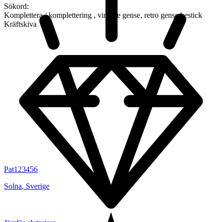
Sökord:
Komplettera / komplettering , vintage gense, retro gense bestick
Kräftskiva
Pat123456
Solna
,
Sverige