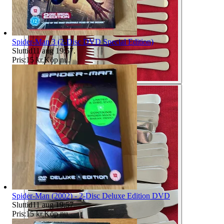
Spider-Man 3 (2-Disc DVD Special Edition)
Sluttid
11 aug 19:57
.
Pris:
15 kr
,
Köp nu
.
Spider-Man (2002) - 2-Disc Deluxe Edition DVD
Sluttid
11 aug 19:57
.
Pris:
15 kr
,
Köp nu
.