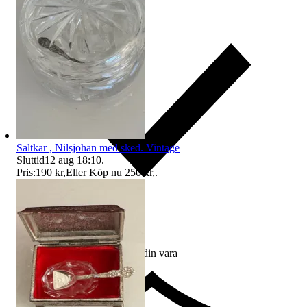
Saltkar , Nilsjohan med sked. Vintage
Sluttid
12 aug 18:10
.
Pris:
190 kr
,
Eller Köp nu
250 kr
,
.
Ersättning om du inte får din vara