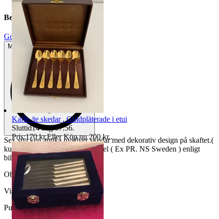
Beskrivning
Gott använt skick
Mindre tecken på användning
Kaffe /te skedar , Guldpläterade i etui
Sluttid
14 aug 07:56
.
Pris:
170 kr
,
Eller Köp nu
200 kr
,
.
Sex stycken antika nysilver skedar med dekorativ design på skaftet.(
kungligt symbol ) och har stämpel ( Ex PR. NS Sweden ) enligt
bilder på storlek 10,5 cm
Objektnr
733 623 440
Visningar
67
Publicerad
27 maj 18:40