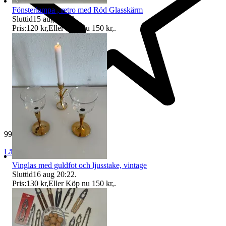
Fönsterlampa , retro med Röd Glasskärm
Sluttid
15 aug 18:10
.
Pris:
120 kr
,
Eller Köp nu
150 kr
,
.
994 omdömen
Läs omdömen
Följ
Vinglas med guldfot och ljusstake, vintage
Sluttid
16 aug 20:22
.
Pris:
130 kr
,
Eller Köp nu
150 kr
,
.