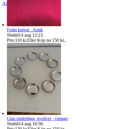
Anmäl
Sälj liknande
Frukt knivar . Antik
Sluttid
14 aug 12:23
.
Pris:
110 kr
,
Eller Köp nu
150 kr
,
.
Glas underlägg, nysilver , vintage
Sluttid
14 aug 16:58
.
Pris:
130 kr
,
Eller Köp nu
150 kr
,
.