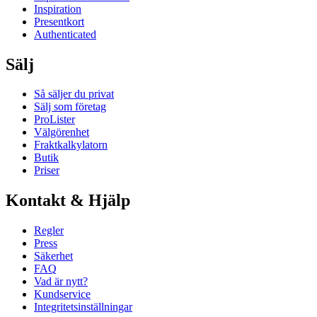
Inspiration
Presentkort
Authenticated
Sälj
Så säljer du privat
Sälj som företag
ProLister
Välgörenhet
Fraktkalkylatorn
Butik
Priser
Kontakt & Hjälp
Regler
Press
Säkerhet
FAQ
Vad är nytt?
Kundservice
Integritetsinställningar