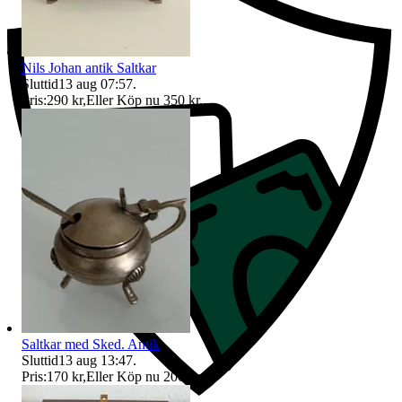
Nils Johan antik Saltkar
Sluttid
13 aug 07:57
.
Pris:
290 kr
,
Eller Köp nu
350 kr
,
.
Saltkar med Sked. Antik
Sluttid
13 aug 13:47
.
Pris:
170 kr
,
Eller Köp nu
200 kr
,
.