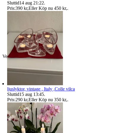
Sluttid
14 aug 21:22
.
Pris:
390 kr
,
Eller Köp nu
450 kr
,
.
Verifierad
ljuslyktor, vintage , Italy ,Colle vilca
Sluttid
15 aug 13:45
.
Pris:
290 kr
,
Eller Köp nu
350 kr
,
.