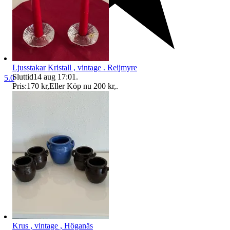
Ljusstakar Kristall , vintage . Reijmyre
Sluttid
14 aug 17:01
.
5.0
Pris:
170 kr
,
Eller Köp nu
200 kr
,
.
Krus , vintage , Höganäs