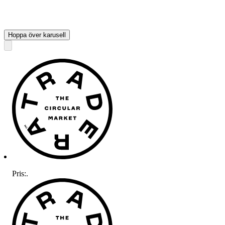
Hoppa över karusell
Pris:
.