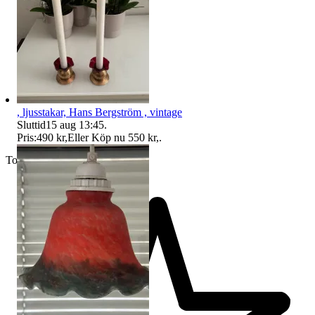
, ljusstakar, Hans Bergström , vintage
Sluttid
15 aug 13:45
.
Pris:
490 kr
,
Eller Köp nu
550 kr
,
.
Toppsäljare