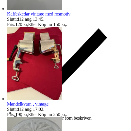
Kaffeskedar vintage med rosmotiv
Sluttid
12 aug 13:45
.
Pris:
120 kr
,
Eller Köp nu
150 kr
,
.
Mandelkvarn , vintage
Sluttid
12 aug 17:02
.
Pris:
190 kr
,
Eller Köp nu
250 kr
,
.
Ersättning om varan inte är som beskriven