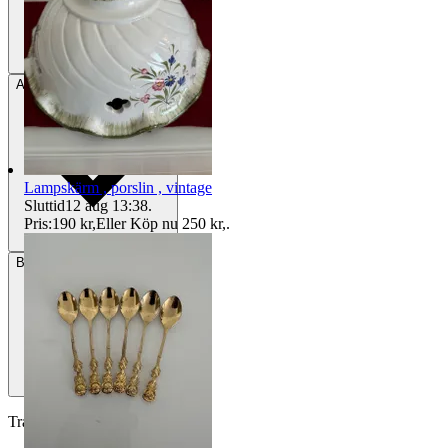
Avhämtning
Solna, Sverige
Lampskärm , porslin , vintage
Sluttid
12 aug 13:38
.
Pris:
190 kr
,
Eller Köp nu
250 kr
,
.
Betalning
Via Tradera
Traderas köparskydd