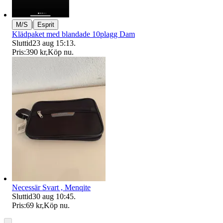
|
M/S
Esprit
Klädpaket med blandade 10plagg Dam
Sluttid
23 aug 15:13
.
Pris:
390 kr
,
Köp nu
.
Necessär Svart , Menqite
Sluttid
30 aug 10:45
.
Pris:
69 kr
,
Köp nu
.