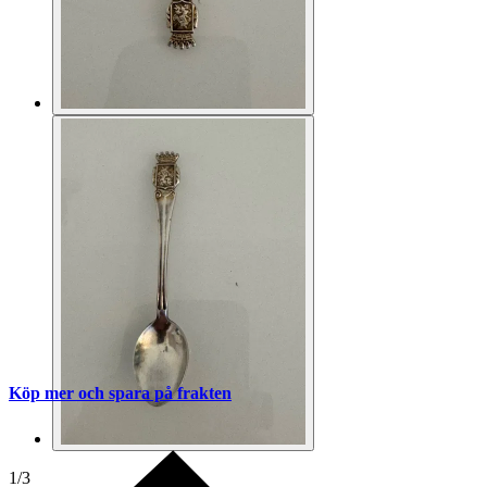
Köp mer och spara på frakten
1
/
3