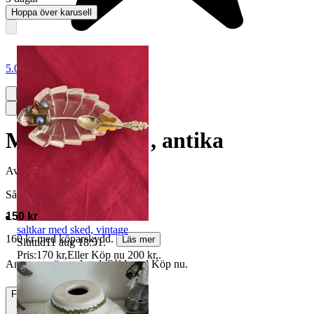
Hoppa över karusell
5.0
Mocka Skedar , antika
Avslutad
30 maj 11:10
Såld för
150 kr
saltkar med sked, vintage
160 kr med köparskydd.
Läs mer
Sluttid
11 aug 18:51
.
Pris:
170 kr
,
Eller Köp nu
200 kr
,
.
Annonsen är avslutad. Såld med Köp nu.
Frakt
Från 55 kr