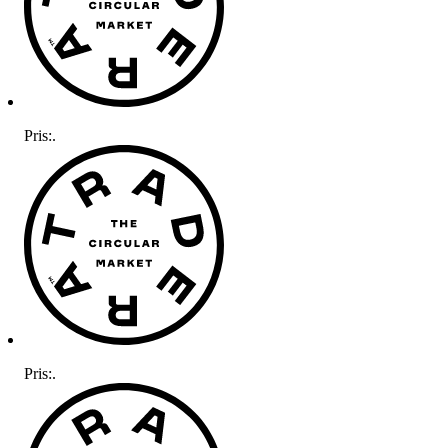
Pris:
.
Pris:
.