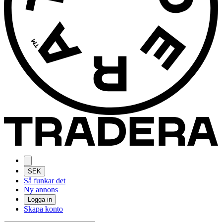
SEK
Så funkar det
Ny annons
Logga in
Skapa konto