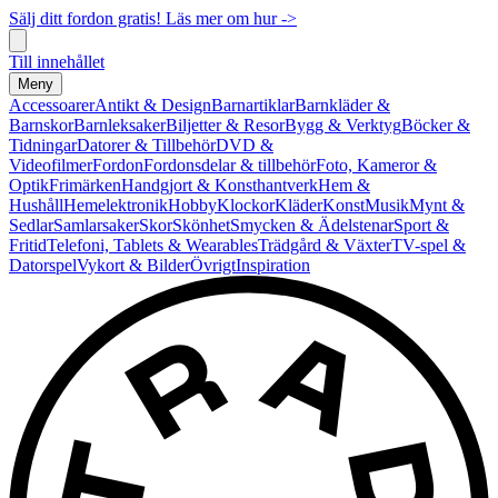
Sälj ditt fordon gratis! Läs mer om hur ->
Till innehållet
Meny
Accessoarer
Antikt & Design
Barnartiklar
Barnkläder &
Barnskor
Barnleksaker
Biljetter & Resor
Bygg & Verktyg
Böcker &
Tidningar
Datorer & Tillbehör
DVD &
Videofilmer
Fordon
Fordonsdelar & tillbehör
Foto, Kameror &
Optik
Frimärken
Handgjort & Konsthantverk
Hem &
Hushåll
Hemelektronik
Hobby
Klockor
Kläder
Konst
Musik
Mynt &
Sedlar
Samlarsaker
Skor
Skönhet
Smycken & Ädelstenar
Sport &
Fritid
Telefoni, Tablets & Wearables
Trädgård & Växter
TV-spel &
Datorspel
Vykort & Bilder
Övrigt
Inspiration