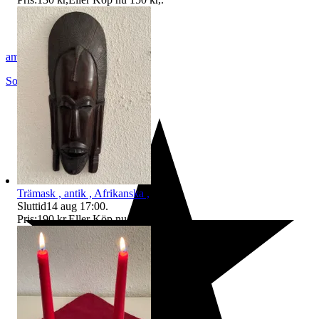
amin48
Solna
,
Sverige
Trämask , antik , Afrikanska ,
Sluttid
14 aug 17:00
.
Pris:
190 kr
,
Eller Köp nu
250 kr
,
.