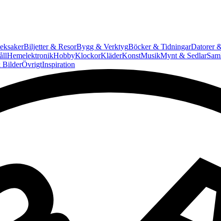
eksaker
Biljetter & Resor
Bygg & Verktyg
Böcker & Tidningar
Datorer &
ll
Hemelektronik
Hobby
Klockor
Kläder
Konst
Musik
Mynt & Sedlar
Saml
 Bilder
Övrigt
Inspiration