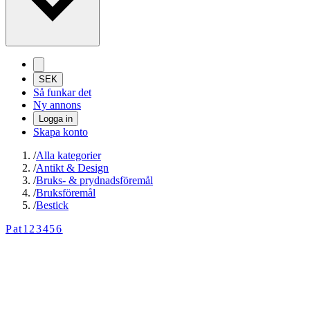
SEK
Så funkar det
Ny annons
Logga in
Skapa konto
/
Alla kategorier
/
Antikt & Design
/
Bruks- & prydnadsföremål
/
Bruksföremål
/
Bestick
Pat123456