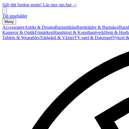
Sälj ditt fordon gratis! Läs mer om hur ->
Till innehållet
Meny
Accessoarer
Antikt & Design
Barnartiklar
Barnkläder & Barnskor
Barnl
Kameror & Optik
Frimärken
Handgjort & Konsthantverk
Hem & Hushå
Tablets & Wearables
Trädgård & Växter
TV-spel & Datorspel
Vykort &