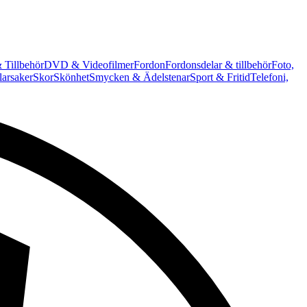
 Tillbehör
DVD & Videofilmer
Fordon
Fordonsdelar & tillbehör
Foto,
arsaker
Skor
Skönhet
Smycken & Ädelstenar
Sport & Fritid
Telefoni,