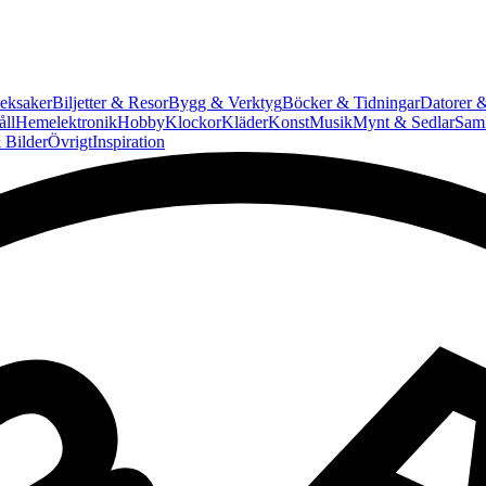
eksaker
Biljetter & Resor
Bygg & Verktyg
Böcker & Tidningar
Datorer &
ll
Hemelektronik
Hobby
Klockor
Kläder
Konst
Musik
Mynt & Sedlar
Saml
 Bilder
Övrigt
Inspiration