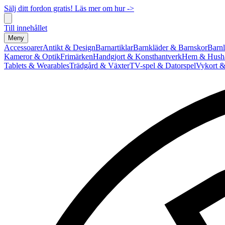
Sälj ditt fordon gratis! Läs mer om hur ->
Till innehållet
Meny
Accessoarer
Antikt & Design
Barnartiklar
Barnkläder & Barnskor
Barnl
Kameror & Optik
Frimärken
Handgjort & Konsthantverk
Hem & Hushå
Tablets & Wearables
Trädgård & Växter
TV-spel & Datorspel
Vykort &