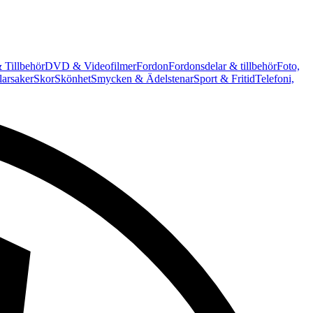
 Tillbehör
DVD & Videofilmer
Fordon
Fordonsdelar & tillbehör
Foto,
arsaker
Skor
Skönhet
Smycken & Ädelstenar
Sport & Fritid
Telefoni,