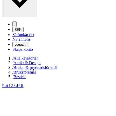
SEK
Så funkar det
Ny annons
Logga in
Skapa konto
/
Alla kategorier
/
Antikt & Design
/
Bruks- & prydnadsföremål
/
Bruksföremål
/
Bestick
Pat123456