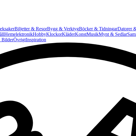
eksaker
Biljetter & Resor
Bygg & Verktyg
Böcker & Tidningar
Datorer &
ll
Hemelektronik
Hobby
Klockor
Kläder
Konst
Musik
Mynt & Sedlar
Saml
 Bilder
Övrigt
Inspiration