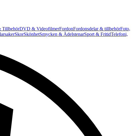
 Tillbehör
DVD & Videofilmer
Fordon
Fordonsdelar & tillbehör
Foto,
arsaker
Skor
Skönhet
Smycken & Ädelstenar
Sport & Fritid
Telefoni,