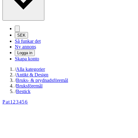
SEK
Så funkar det
Ny annons
Logga in
Skapa konto
/
Alla kategorier
/
Antikt & Design
/
Bruks- & prydnadsföremål
/
Bruksföremål
/
Bestick
Pat123456