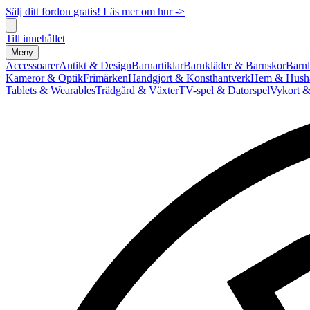
Sälj ditt fordon gratis! Läs mer om hur ->
Till innehållet
Meny
Accessoarer
Antikt & Design
Barnartiklar
Barnkläder & Barnskor
Barnl
Kameror & Optik
Frimärken
Handgjort & Konsthantverk
Hem & Hushå
Tablets & Wearables
Trädgård & Växter
TV-spel & Datorspel
Vykort &