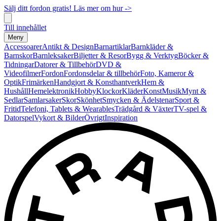
Sälj ditt fordon gratis! Läs mer om hur ->
Till innehållet
Meny
Accessoarer
Antikt & Design
Barnartiklar
Barnkläder &
Barnskor
Barnleksaker
Biljetter & Resor
Bygg & Verktyg
Böcker &
Tidningar
Datorer & Tillbehör
DVD &
Videofilmer
Fordon
Fordonsdelar & tillbehör
Foto, Kameror &
Optik
Frimärken
Handgjort & Konsthantverk
Hem &
Hushåll
Hemelektronik
Hobby
Klockor
Kläder
Konst
Musik
Mynt &
Sedlar
Samlarsaker
Skor
Skönhet
Smycken & Ädelstenar
Sport &
Fritid
Telefoni, Tablets & Wearables
Trädgård & Växter
TV-spel &
Datorspel
Vykort & Bilder
Övrigt
Inspiration