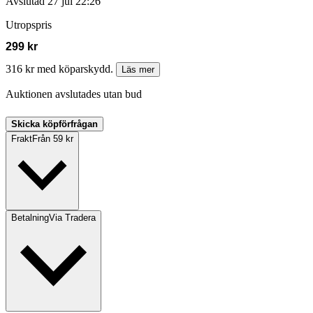
Avslutad
27 jul 22:26
Utropspris
299 kr
316 kr med köparskydd.
Läs mer
Auktionen avslutades utan bud
Skicka köpförfrågan
Frakt
Från 59 kr
Betalning
Via Tradera