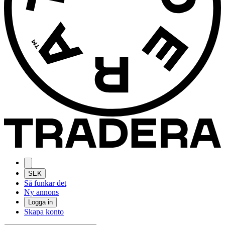
SEK
Så funkar det
Ny annons
Logga in
Skapa konto