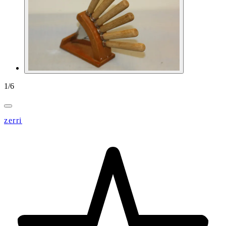
1
/
6
zerri