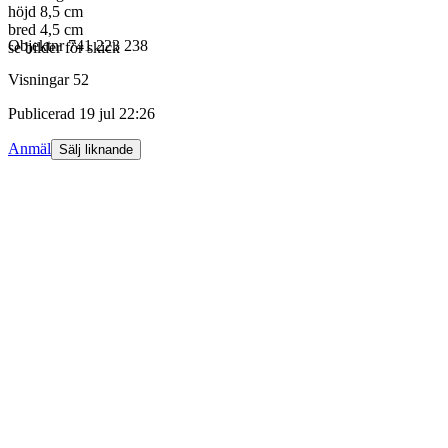
höjd 8,5 cm
bred 4,5 cm
Objektnr
741 223 238
se bilder för skick
Visningar
52
Publicerad
19 jul 22:26
Anmäl
Sälj liknande