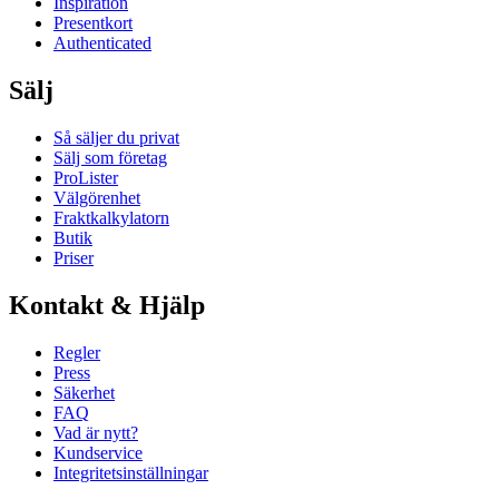
Inspiration
Presentkort
Authenticated
Sälj
Så säljer du privat
Sälj som företag
ProLister
Välgörenhet
Fraktkalkylatorn
Butik
Priser
Kontakt & Hjälp
Regler
Press
Säkerhet
FAQ
Vad är nytt?
Kundservice
Integritetsinställningar