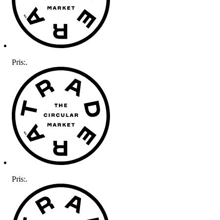
Pris:
.
Pris:
.