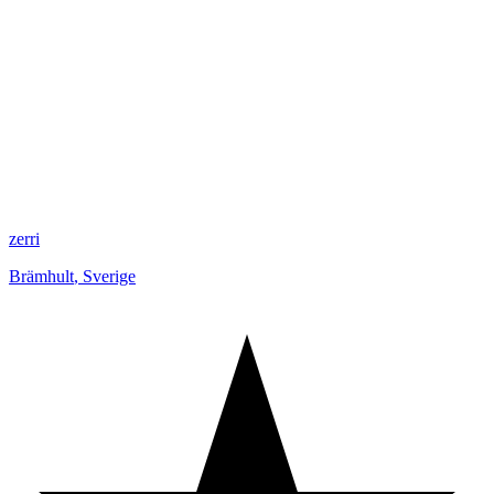
zerri
Brämhult
,
Sverige