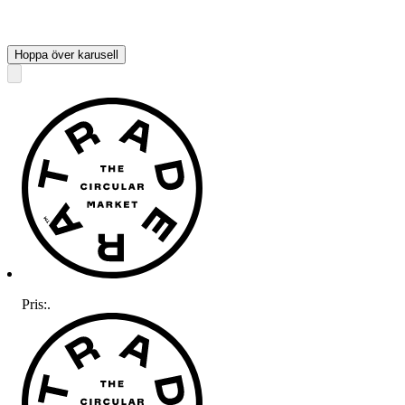
Hoppa över karusell
Pris:
.