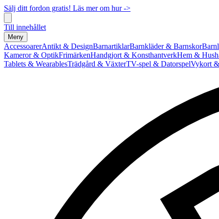
Sälj ditt fordon gratis! Läs mer om hur ->
Till innehållet
Meny
Accessoarer
Antikt & Design
Barnartiklar
Barnkläder & Barnskor
Barnl
Kameror & Optik
Frimärken
Handgjort & Konsthantverk
Hem & Hushå
Tablets & Wearables
Trädgård & Växter
TV-spel & Datorspel
Vykort &