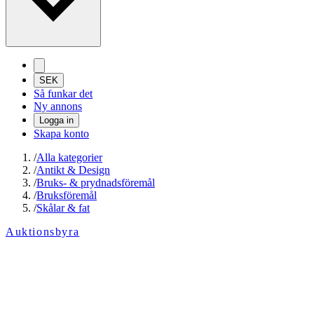
SEK
Så funkar det
Ny annons
Logga in
Skapa konto
/
Alla kategorier
/
Antikt & Design
/
Bruks- & prydnadsföremål
/
Bruksföremål
/
Skålar & fat
Auktionsbyra