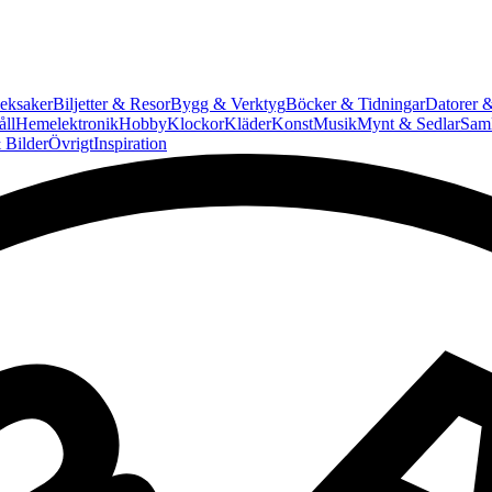
eksaker
Biljetter & Resor
Bygg & Verktyg
Böcker & Tidningar
Datorer &
ll
Hemelektronik
Hobby
Klockor
Kläder
Konst
Musik
Mynt & Sedlar
Saml
 Bilder
Övrigt
Inspiration