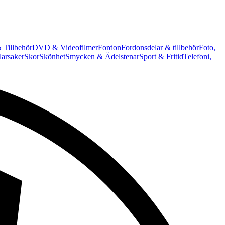
 Tillbehör
DVD & Videofilmer
Fordon
Fordonsdelar & tillbehör
Foto,
arsaker
Skor
Skönhet
Smycken & Ädelstenar
Sport & Fritid
Telefoni,