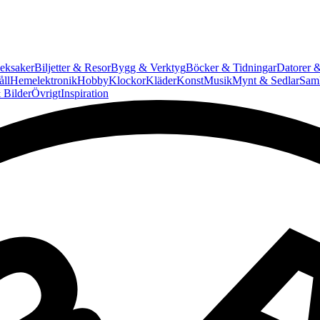
eksaker
Biljetter & Resor
Bygg & Verktyg
Böcker & Tidningar
Datorer &
ll
Hemelektronik
Hobby
Klockor
Kläder
Konst
Musik
Mynt & Sedlar
Saml
 Bilder
Övrigt
Inspiration