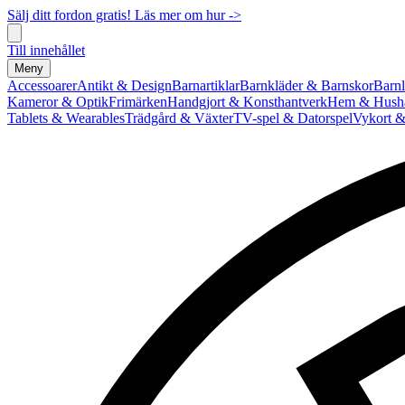
Sälj ditt fordon gratis! Läs mer om hur ->
Till innehållet
Meny
Accessoarer
Antikt & Design
Barnartiklar
Barnkläder & Barnskor
Barnl
Kameror & Optik
Frimärken
Handgjort & Konsthantverk
Hem & Hushå
Tablets & Wearables
Trädgård & Växter
TV-spel & Datorspel
Vykort &