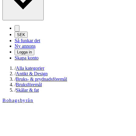
SEK
Så funkar det
Ny annons
Logga in
Skapa konto
/
Alla kategorier
/
Antikt & Design
/
Bruks- & prydnadsföremål
/
Bruksföremål
/
Skålar & fat
Bohagsbyrån