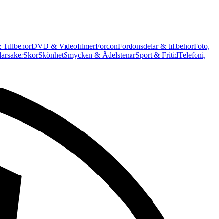
 Tillbehör
DVD & Videofilmer
Fordon
Fordonsdelar & tillbehör
Foto,
arsaker
Skor
Skönhet
Smycken & Ädelstenar
Sport & Fritid
Telefoni,