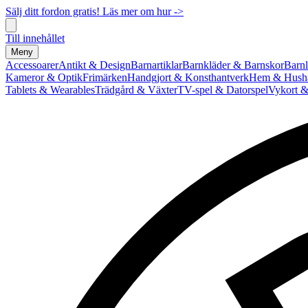
Sälj ditt fordon gratis! Läs mer om hur ->
Till innehållet
Meny
Accessoarer
Antikt & Design
Barnartiklar
Barnkläder & Barnskor
Barnl
Kameror & Optik
Frimärken
Handgjort & Konsthantverk
Hem & Hushå
Tablets & Wearables
Trädgård & Växter
TV-spel & Datorspel
Vykort &