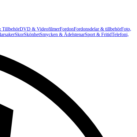
 Tillbehör
DVD & Videofilmer
Fordon
Fordonsdelar & tillbehör
Foto,
arsaker
Skor
Skönhet
Smycken & Ädelstenar
Sport & Fritid
Telefoni,