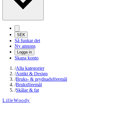
SEK
Så funkar det
Ny annons
Logga in
Skapa konto
/
Alla kategorier
/
Antikt & Design
/
Bruks- & prydnadsföremål
/
Bruksföremål
/
Skålar & fat
LilleWoody