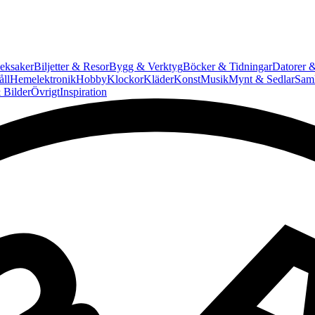
eksaker
Biljetter & Resor
Bygg & Verktyg
Böcker & Tidningar
Datorer &
ll
Hemelektronik
Hobby
Klockor
Kläder
Konst
Musik
Mynt & Sedlar
Saml
 Bilder
Övrigt
Inspiration