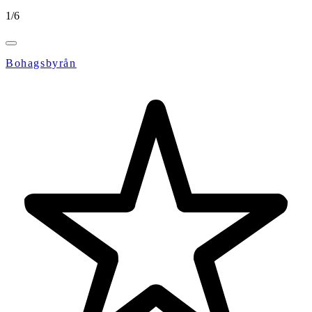
1
/
6
Bohagsbyrån