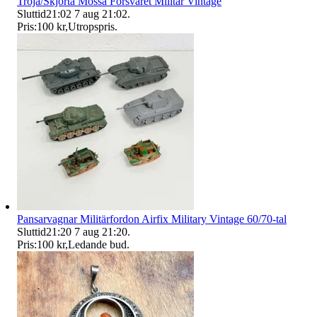
Tröja/Skjorta Mössa Försvaret Militär Vintage
Sluttid
21:02
7 aug 21:02
.
Pris:
100 kr
,
Utropspris
.
Pansarvagnar Militärfordon Airfix Military Vintage 60/70-tal
Sluttid
21:20
7 aug 21:20
.
Pris:
100 kr
,
Ledande bud
.