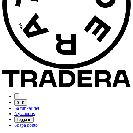
SEK
Så funkar det
Ny annons
Logga in
Skapa konto