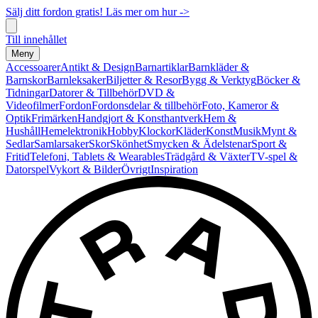
Sälj ditt fordon gratis! Läs mer om hur ->
Till innehållet
Meny
Accessoarer
Antikt & Design
Barnartiklar
Barnkläder &
Barnskor
Barnleksaker
Biljetter & Resor
Bygg & Verktyg
Böcker &
Tidningar
Datorer & Tillbehör
DVD &
Videofilmer
Fordon
Fordonsdelar & tillbehör
Foto, Kameror &
Optik
Frimärken
Handgjort & Konsthantverk
Hem &
Hushåll
Hemelektronik
Hobby
Klockor
Kläder
Konst
Musik
Mynt &
Sedlar
Samlarsaker
Skor
Skönhet
Smycken & Ädelstenar
Sport &
Fritid
Telefoni, Tablets & Wearables
Trädgård & Växter
TV-spel &
Datorspel
Vykort & Bilder
Övrigt
Inspiration