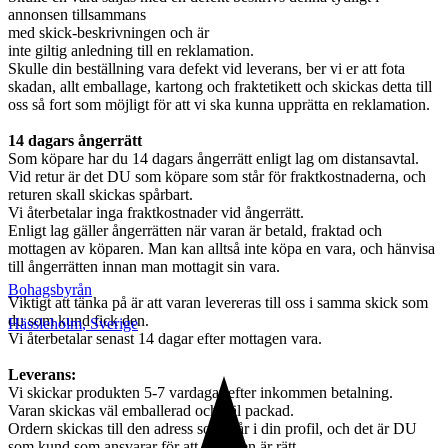
annonsen tillsammans
med skick-beskrivningen och är
inte giltig anledning till en reklamation.
Skulle din beställning vara defekt vid leverans, ber vi er att fota
skadan, allt emballage, kartong och fraktetikett och skickas detta till
oss så fort som möjligt för att vi ska kunna upprätta en reklamation.
14 dagars ångerrätt
Som köpare har du 14 dagars ångerrätt enligt lag om distansavtal.
Vid retur är det DU som köpare som står för fraktkostnaderna, och
returen skall skickas spårbart.
Vi återbetalar inga fraktkostnader vid ångerrätt.
Enligt lag gäller ångerrätten när varan är betald, fraktad och
mottagen av köparen. Man kan alltså inte köpa en vara, och hänvisa
till ångerrätten innan man mottagit sin vara.
Bohagsbyrån
Viktigt att tänka på är att varan levereras till oss i samma skick som
du som kund fick den.
Hässleholm
,
Sverige
Vi återbetalar senast 14 dagar efter mottagen vara.
Leverans:
Vi skickar produkten 5-7 vardagar efter inkommen betalning.
Varan skickas väl emballerad och väl packad.
Ordern skickas till den adress som står i din profil, och det är DU
som kund som ansvarar för att adressen är rätt.