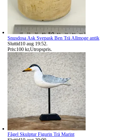
Snusdosa Ask Svepask Ben Trä Allmoge antik
Sluttid
10 aug 19:52
.
Pris:
100 kr
,
Utropspris
.
Fågel Skulptur Figurin Trä Marint
Sluttid
10 aug 20:00
.