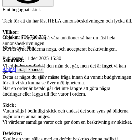
Fint begagnat skick
Tack för att du har läst HELA annonsbeskrivningen och lycka till.
Villkor:
Objektnr
706 720 739
Genom att lägga bud på våra auktioner så har du läst hela
annonsbeskrivningen.
Visningar
1 685
Du har synat bilderna noga, och accepterat beskrivningen.
Publicerad
11 dec 2025 15:30
Samfrakt:
Vi erbjuder samfrakt i den mån det går, men det är
inget
vi kan
Anmäl
Sälj liknande
garantera!
Detta är något du själv måste fråga innan du vunnit budgivningen
för att vi ska kunna se över möjligheterna.
När en order är betald går det inte längre att göra några
ändringar eller lägga till fler varor i ordern.
Skick:
Varan säljs i befintligt skick och endast det som syns på bilderna
ingår om ej annat anges.
Vi värderar samtliga varor och ger dom en beskrivning av skicket.
Defekter:
Skulle en vara säljas med en defekt beskrivs denna tydligt i