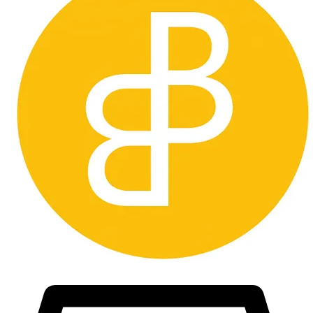
Köpare utanför sveriges gränsen måste kontakta oss innan bud läggs
så vi kan räkna ut vad
frakten kommer att kosta och om det går att skicka med spårbar frakt
vilket är ett krav från oss.
Väljer man att buda utan att kontakta oss först så förbehåller vi oss
rätten att avbryta köpet och du som köpare
blir blockerad från framtida köp. Vi godkänner inte att man ber oss
att manipulera tullavgiften, då det är olagligt och köper kommer att
hävas.
Länder vi inte skickar till är bland annat Taiwan.
Lycka till