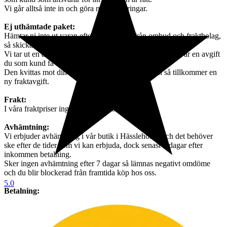
Vi går alltså inte in och göra några ändringar.
Ej uthämtade paket:
Hämtar ni inte ut varan efter påminnelse från ombud och fraktbolag,
så skickas varan tillbaka till oss,
Vi tar ut en avgift om 395 kr för orderhantering, och det är en avgift
du som kund få stå för.
Den kvittas mot din order. Ska varan skickas igen så tillkommer en
ny fraktavgift.
Frakt:
I våra fraktpriser ingår emballage och hantering.
Avhämtning:
Vi erbjuder avhämtning i vår butik i Hässleholm, och det behöver
ske efter de tider som vi kan erbjuda, dock senast 7 dagar efter
inkommen betalning.
Sker ingen avhämtning efter 7 dagar så lämnas negativt omdöme
och du blir blockerad från framtida köp hos oss.
5.0
Betalning:
Betalning skall ske senast 3 dagar efter avslutad auktion.
Inkommer ingen betalning så läggs objektet ut igen utan undantag