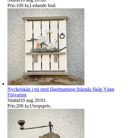
Pris:
100 kr
,
Ledande bud
.
Nyckelskåp i trä med fågelmatning fiskmås Skåp Vägg
Förvaring
Sluttid
10 aug 20:01
.
Pris:
200 kr
,
Utropspris
.