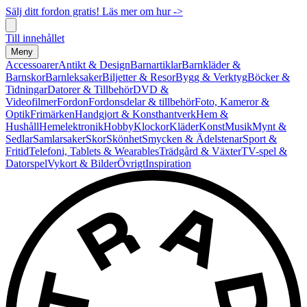
Sälj ditt fordon gratis! Läs mer om hur ->
Till innehållet
Meny
Accessoarer
Antikt & Design
Barnartiklar
Barnkläder &
Barnskor
Barnleksaker
Biljetter & Resor
Bygg & Verktyg
Böcker &
Tidningar
Datorer & Tillbehör
DVD &
Videofilmer
Fordon
Fordonsdelar & tillbehör
Foto, Kameror &
Optik
Frimärken
Handgjort & Konsthantverk
Hem &
Hushåll
Hemelektronik
Hobby
Klockor
Kläder
Konst
Musik
Mynt &
Sedlar
Samlarsaker
Skor
Skönhet
Smycken & Ädelstenar
Sport &
Fritid
Telefoni, Tablets & Wearables
Trädgård & Växter
TV-spel &
Datorspel
Vykort & Bilder
Övrigt
Inspiration