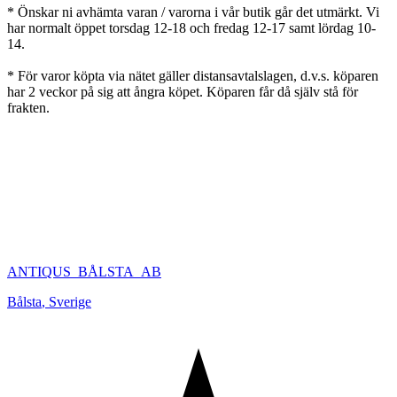
* Önskar ni avhämta varan / varorna i vår butik går det utmärkt. Vi
har normalt öppet torsdag 12-18 och fredag 12-17 samt lördag 10-
14.
* För varor köpta via nätet gäller distansavtalslagen, d.v.s. köparen
har 2 veckor på sig att ångra köpet. Köparen får då själv stå för
frakten.
ANTIQUS_BÅLSTA_AB
Bålsta
,
Sverige