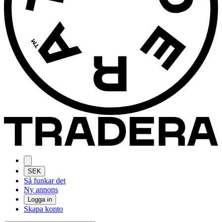
SEK
Så funkar det
Ny annons
Logga in
Skapa konto