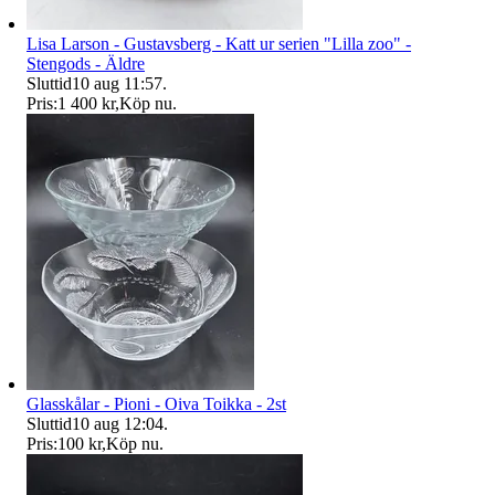
Lisa Larson - Gustavsberg - Katt ur serien "Lilla zoo" -
Stengods - Äldre
Sluttid
10 aug 11:57
.
Pris:
1 400 kr
,
Köp nu
.
Glasskålar - Pioni - Oiva Toikka - 2st
Sluttid
10 aug 12:04
.
Pris:
100 kr
,
Köp nu
.