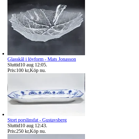
Glasskål i lövform - Mats Jonasson
Sluttid
10 aug 12:05
.
Pris:
100 kr
,
Köp nu
.
Stort porslinsfat - Gustavsberg
Sluttid
10 aug 12:43
.
Pris:
250 kr
,
Köp nu
.