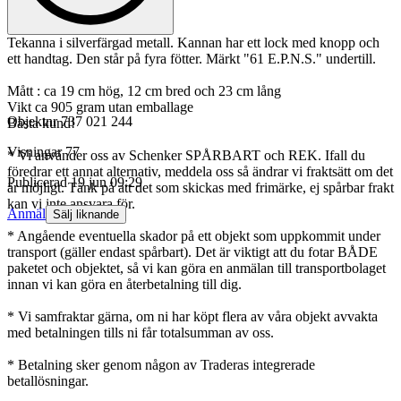
Tekanna i silverfärgad metall. Kannan har ett lock med knopp och
ett handtag. Den står på fyra fötter. Märkt "61 E.P.N.S." undertill.
Mått : ca 19 cm hög, 12 cm bred och 23 cm lång
Vikt ca 905 gram utan emballage
Objektnr
737 021 244
Bästa kund!
Visningar
77
* Vi använder oss av Schenker SPÅRBART och REK. Ifall du
föredrar ett annat alternativ, meddela oss så ändrar vi fraktsätt om det
Publicerad
19 jun 09:29
är möjligt. Tänk på att det som skickas med frimärke, ej spårbar frakt
kan vi inte ansvara för.
Anmäl
Sälj liknande
* Angående eventuella skador på ett objekt som uppkommit under
transport (gäller endast spårbart). Det är viktigt att du fotar BÅDE
paketet och objektet, så vi kan göra en anmälan till transportbolaget
innan vi kan göra en återbetalning till dig.
* Vi samfraktar gärna, om ni har köpt flera av våra objekt avvakta
med betalningen tills ni får totalsumman av oss.
* Betalning sker genom någon av Traderas integrerade
betallösningar.