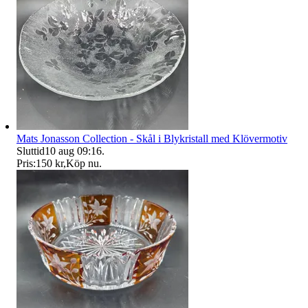
Mats Jonasson Collection - Skål i Blykristall med Klövermotiv
Sluttid
10 aug 09:16
.
Pris:
150 kr
,
Köp nu
.