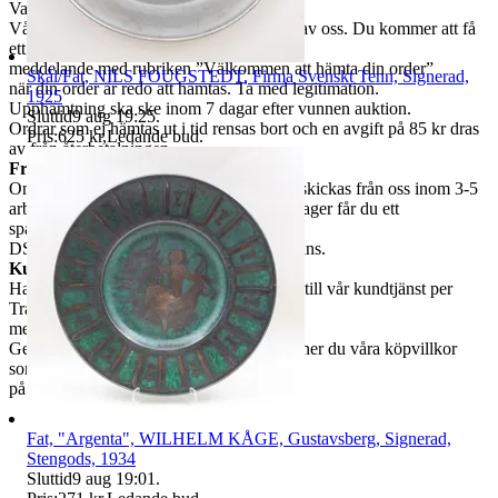
Varutlämning,
Vårby Allé 53 efter den har blivit packad av oss. Du kommer att få
ett separat
meddelande med rubriken ”Välkommen att hämta din order”
Skål/Fat, NILS FOUGSTEDT, Firma Svenskt Tenn, Signerad,
när din order är redo att hämtas. Ta med legitimation.
1925
Upphämtning ska ske inom 7 dagar efter vunnen auktion.
Sluttid
9 aug 19:25
.
Ordrar som ej hämtas ut i tid rensas bort och en avgift på 85 kr dras
Pris:
625 kr
,
Ledande bud
.
av från återbetalningen.
Frakt
Om du har valt frakt kommer din vara att skickas från oss inom 3-5
arbetsdagar. När din vara har lämnat vårt lager får du ett
spårningsnummer av
DSV inom kort där du kan följa din leverans.
Kundservice
Har du frågor eller funderingar hör av dig till vår kundtjänst per
Traderas
meddelande funktion.
Genom att buda på våra annonser godkänner du våra köpvillkor
som du hittar
på vår infosida här på Tradera.
Fat, "Argenta", WILHELM KÅGE, Gustavsberg, Signerad,
Stengods, 1934
Sluttid
9 aug 19:01
.