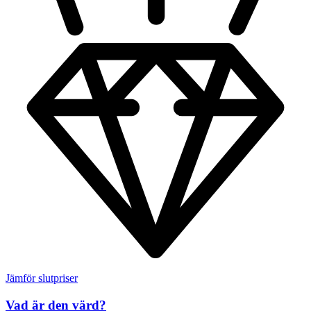
Jämför slutpriser
Vad är den värd?