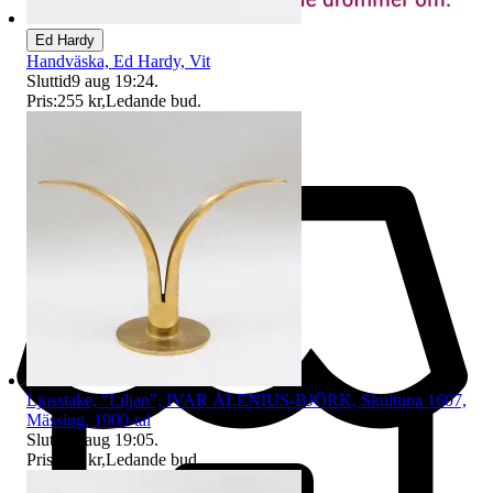
Ed Hardy
Handväska, Ed Hardy, Vit
Sluttid
9 aug 19:24
.
Pris:
255 kr
,
Ledande bud
.
Ljusstake, "Liljan", IVAR ÅLENIUS-BJÖRK, Skultuna 1607,
Mässing, 1900-tal
Sluttid
9 aug 19:05
.
Pris:
560 kr
,
Ledande bud
.