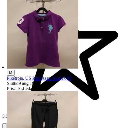
M
Pikétröja, US Polo Assn. Storlek M
Sluttid
9 aug 19:30
.
Pris:
1 kr
,
Ledande bud
.
5.0