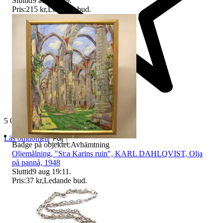
Sluttid
9 aug 19:39
.
Pris:
215 kr
,
Ledande bud
.
5 025 omdömen
Läs omdömen
Följ
Badge på objektet:
Avhämtning
Oljemålning, "St:a Karins ruin", KARL DAHLQVIST, Olja
på pannå, 1948
Sluttid
9 aug 19:11
.
Pris:
37 kr
,
Ledande bud
.