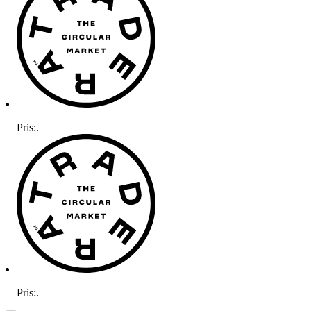
Pris:
.
Pris:
.