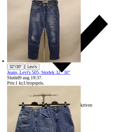
|
32"/30"
Levi's
Jeans, Levi's 505, Storlek 32" 30"
Sluttid
9 aug 19:37
.
Pris:
1 kr
,
Utropspris
.
Ersättning om varan inte är som beskriven