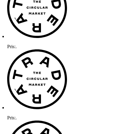
Pris:
.
Pris:
.