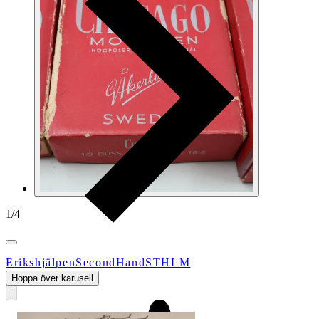
1
/
4
ErikshjälpenSecondHandSTHLM
Hoppa över karusell