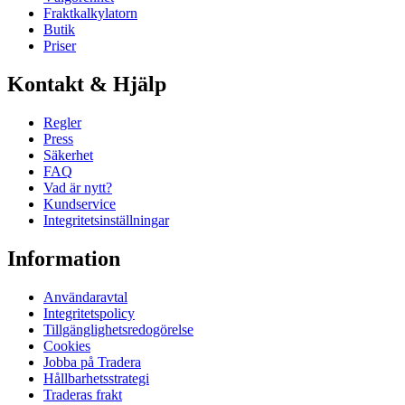
Fraktkalkylatorn
Butik
Priser
Kontakt & Hjälp
Regler
Press
Säkerhet
FAQ
Vad är nytt?
Kundservice
Integritetsinställningar
Information
Användaravtal
Integritetspolicy
Tillgänglighetsredogörelse
Cookies
Jobba på Tradera
Hållbarhetsstrategi
Traderas frakt