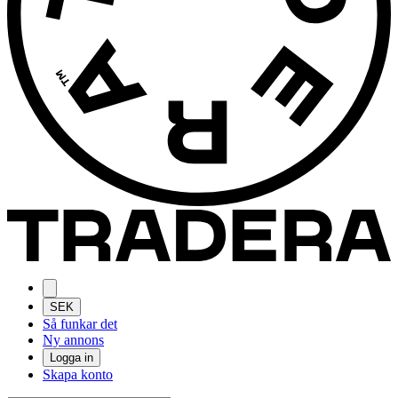
SEK
Så funkar det
Ny annons
Logga in
Skapa konto