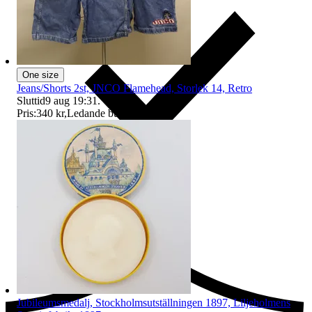
One size
Jeans/Shorts 2st, JNCO Flamehead, Storlek 14, Retro
Sluttid
9 aug 19:31
.
Pris:
340 kr
,
Ledande bud
.
Ersättning om du inte får din vara
Jubileumsmedalj, Stockholmsutställningen 1897, Liljeholmens