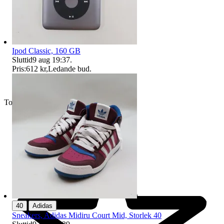
Ipod Classic, 160 GB
Sluttid
9 aug 19:37
.
Pris:
612 kr
,
Ledande bud
.
Toppsäljare
|
40
Adidas
Sneakers, Adidas Midiru Court Mid, Storlek 40