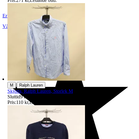
Pris:
271 kr
,
Ledande bud
.
ErikshjälpenSecondHandSTHLM
Vårby
,
Sverige
|
M
Ralph Lauren
Skjorta, Ralph Lauren, Storlek M
Sluttid
9 aug 19:10
.
Pris:
110 kr
,
Ledande bud
.