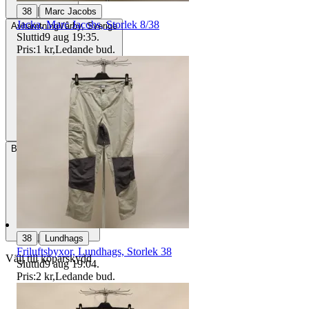
|
38
Marc Jacobs
Jacka, Marc Jacobs, Storlek 8/38
Avhämtning
Vårby, Sverige
Sluttid
9 aug 19:35
.
Pris:
1 kr
,
Ledande bud
.
Betalning
Via Tradera
|
38
Lundhags
Friluftsbyxor, Lundhags, Storlek 38
Välj till köparskydd
Sluttid
9 aug 19:04
.
Pris:
2 kr
,
Ledande bud
.