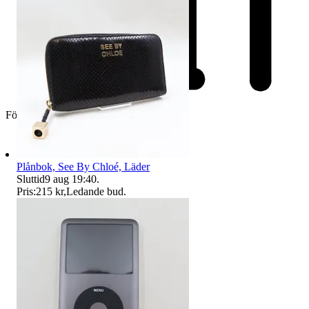
Företag
Plånbok, See By Chloé, Läder
Sluttid
9 aug 19:40
.
Pris:
215 kr
,
Ledande bud
.