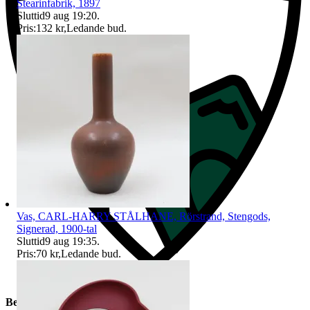
Stearinfabrik, 1897
Sluttid
9 aug 19:20
.
Pris:
132 kr
,
Ledande bud
.
Vas, CARL-HARRY STÅLHANE, Rörstrand, Stengods,
Signerad, 1900-tal
Sluttid
9 aug 19:35
.
Pris:
70 kr
,
Ledande bud
.
Beskrivning