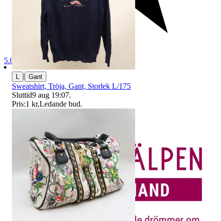
5.0
|
L
Gant
Sweatshirt, Tröja, Gant, Storlek L/175
Sluttid
9 aug 19:07
.
Pris:
1 kr
,
Ledande bud
.