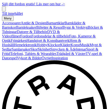
Sälj ditt fordon gratis! Läs mer om hur ->
Till innehållet
Meny
Accessoarer
Antikt & Design
Barnartiklar
Barnkläder &
Barnskor
Barnleksaker
Biljetter & Resor
Bygg & Verktyg
Böcker &
Tidningar
Datorer & Tillbehör
DVD &
Videofilmer
Fordon
Fordonsdelar & tillbehör
Foto, Kameror &
Optik
Frimärken
Handgjort & Konsthantverk
Hem &
Hushåll
Hemelektronik
Hobby
Klockor
Kläder
Konst
Musik
Mynt &
Sedlar
Samlarsaker
Skor
Skönhet
Smycken & Ädelstenar
Sport &
Fritid
Telefoni, Tablets & Wearables
Trädgård & Växter
TV-spel &
Datorspel
Vykort & Bilder
Övrigt
Inspiration